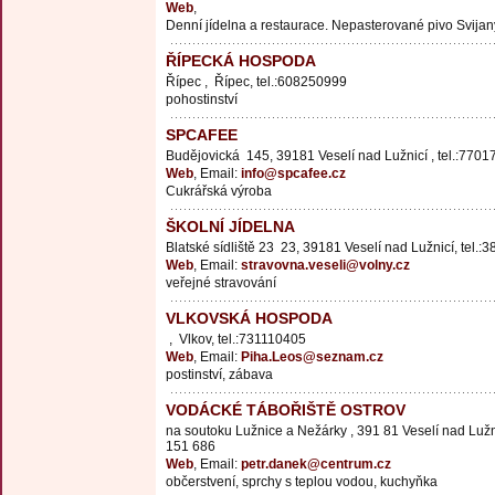
Web
,
Denní jídelna a restaurace. Nepasterované pivo Svijan
ŘÍPECKÁ HOSPODA
Řípec , Řípec, tel.:608250999
pohostinství
SPCAFEE
Budějovická 145, 39181 Veselí nad Lužnicí , tel.:770
Web
, Email:
info@spcafee.cz
Cukrářská výroba
ŠKOLNÍ JÍDELNA
Blatské sídliště 23 23, 39181 Veselí nad Lužnicí, tel.
Web
, Email:
stravovna.veseli@volny.cz
veřejné stravování
VLKOVSKÁ HOSPODA
, Vlkov, tel.:731110405
Web
, Email:
Piha.Leos@seznam.cz
postinství, zábava
VODÁCKÉ TÁBOŘIŠTĚ OSTROV
na soutoku Lužnice a Nežárky , 391 81 Veselí nad Lužni
151 686
Web
, Email:
petr.danek@centrum.cz
občerstvení, sprchy s teplou vodou, kuchyňka