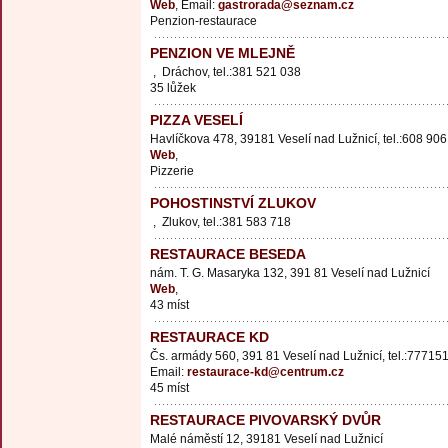
Web
, Email:
gastrorada@seznam.cz
Penzion-restaurace
PENZION VE MLEJNĚ
, Dráchov, tel.:381 521 038
35 lůžek
PIZZA VESELÍ
Havlíčkova 478, 39181 Veselí nad Lužnicí, tel.:608 90
Web
,
Pizzerie
POHOSTINSTVÍ ZLUKOV
, Zlukov, tel.:381 583 718
RESTAURACE BESEDA
nám. T. G. Masaryka 132, 391 81 Veselí nad Lužnicí
Web
,
43 míst
RESTAURACE KD
Čs. armády 560, 391 81 Veselí nad Lužnicí, tel.:77715
Email:
restaurace-kd@centrum.cz
45 míst
RESTAURACE PIVOVARSKÝ DVŮR
Malé náměstí 12, 39181 Veselí nad Lužnicí