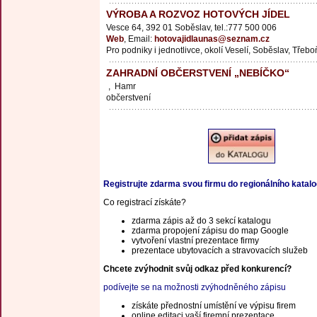
VÝROBA A ROZVOZ HOTOVÝCH JÍDEL
Vesce 64, 392 01 Soběslav, tel.:777 500 006
Web
, Email:
hotovajidlaunas@seznam.cz
Pro podniky i jednotlivce, okolí Veselí, Soběslav, Třebo
ZAHRADNÍ OBČERSTVENÍ „NEBÍČKO“
, Hamr
občerstvení
Registrujte zdarma svou firmu do regionálního katal
Co registrací získáte?
zdarma zápis až do 3 sekcí katalogu
zdarma propojení zápisu do map Google
vytvoření vlastní prezentace firmy
prezentace ubytovacích a stravovacích služeb
Chcete zvýhodnit svůj odkaz před konkurencí?
podívejte se na možnosti zvýhodněného zápisu
získáte přednostní umístění ve výpisu firem
online editaci vaší firemní prezentace