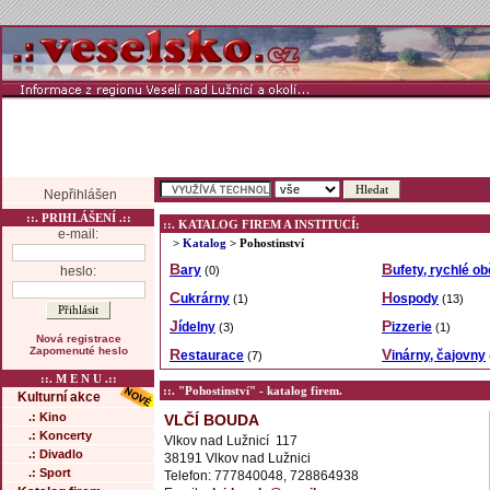
Nepřihlášen
::. PRIHLÁŠENÍ .::
::. KATALOG FIREM A INSTITUCÍ:
e-mail:
>
Katalog
> Pohostinství
Bary
Bufety, rychlé o
heslo:
(0)
Cukrárny
Hospody
(1)
(13)
Jídelny
Pizzerie
(3)
(1)
Nová registrace
Zapomenuté heslo
Restaurace
Vinárny, čajovny
(7)
::. M E N U .::
::. "Pohostinství" - katalog firem.
Kulturní akce
.: Kino
VLČÍ BOUDA
.: Koncerty
Vlkov nad Lužnicí 117
.: Divadlo
38191 Vlkov nad Lužnici
.: Sport
Telefon: 777840048, 728864938