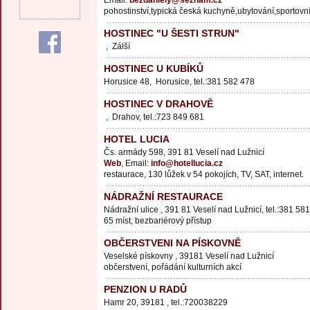
Email:
bezdaniely@seznam.cz
pohostinství,typická česká kuchyně,ubytování,sportovn
HOSTINEC "U ŠESTI STRUN"
, Zálší
HOSTINEC U KUBÍKŮ
Horusice 48, Horusice, tel.:381 582 478
HOSTINEC V DRAHOVĚ
, Drahov, tel.:723 849 681
HOTEL LUCIA
Čs. armády 598, 391 81 Veselí nad Lužnicí
Web
, Email:
info@hotellucia.cz
restaurace, 130 lůžek v 54 pokojích, TV, SAT, internet.
NÁDRAŽNÍ RESTAURACE
Nádražní ulice , 391 81 Veselí nad Lužnicí, tel.:381 58
65 míst, bezbariérový přístup
OBČERSTVENI NA PÍSKOVNĚ
Veselské pískovny , 39181 Veselí nad Lužnicí
občerstvení, pořádání kulturních akcí
PENZION U RADŮ
Hamr 20, 39181 , tel.:720038229