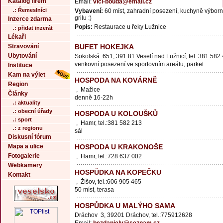
Katalog firem
Email:
vlci-bouda@email.cz
.: Řemeslníci
Vybavení:
60 míst, zahradní posezení, kuchyně výbor
grilu :)
Inzerce zdarma
Popis:
Restaurace u řeky Lužnice
.: přidat inzerát
Lékaři
Stravování
BUFET HOKEJKA
Ubytování
Sokolská 651, 391 81 Veselí nad Lužnicí, tel.:381 582
venkovní posezení ve sportovním areálu, parket
Instituce
Kam na výlet
HOSPODA NA KOVÁRNĚ
Region
, Mažice
Články
denně 16-22h
.: aktuality
.: obecní úřady
HOSPODA U KOLOUŠKŮ
.: sport
, Hamr, tel.:381 582 213
.: z regionu
sál
Diskusní fórum
Mapa a ulice
HOSPODA U KRAKONOŠE
Fotogalerie
, Hamr, tel.:728 637 002
Webkamery
HOSPŮDKA NA KOPEČKU
Kontakt
, Žíšov, tel.:606 905 465
50 míst, terasa
HOSPŮDKA U MALÝHO SAMA
Dráchov 3, 39201 Dráchov, tel.:775912628