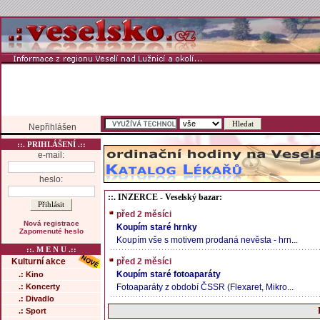
Nepřihlášen
::. PRIHLÁŠENÍ .::
e-mail:
heslo:
::. INZERCE - Veselský bazar:
před 2 měsíci
Nová registrace
Koupím staré hrnky
Zapomenuté heslo
Koupím vše s motivem prodaná nevěsta - hrn...
::. M E N U .::
Kulturní akce
před 2 měsíci
Koupím staré fotoaparáty
.: Kino
.: Koncerty
Fotoaparáty z období ČSSR (Flexaret, Mikro...
.: Divadlo
.: Sport