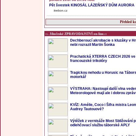
Pět švestek KINOSÁL LÁZEŇSKÝ DŮM AURORA
itrebon.cz
Přehled ku
::. Jihočeské ZPRAVODAJSTVÍ on-line.::
Dechberoucí akrobacie s kluzáky v Hr
nebi rozrazil Martin Šonka
Prachatická XTERRA CZECH 2026 ve
francouzské trikolóry
Tragickou nehodu u Horusic na Tábors
motorkář
VÝSTRAHA: Nastoupí další vlna veder
Meteorologové mají ale i dobrou zprá
KVÍZ: Amélie, Coco i Šifra mistra Leon
Audrey Tautouové?
Výtěžek z vernisáže Most Sbližování p
odlehčovací službu táborské APLY