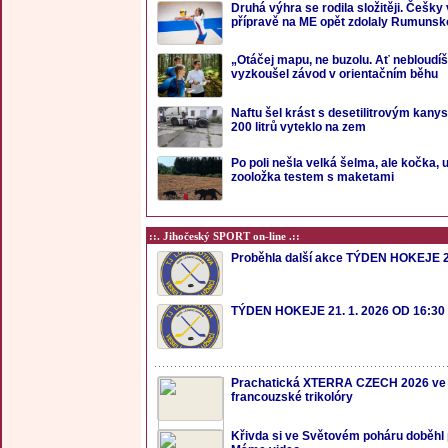
Druhá výhra se rodila složitěji. Češky
přípravě na ME opět zdolaly Rumunsk
„Otáčej mapu, ne buzolu. Ať nebloudí
vyzkoušel závod v orientačním běhu
Naftu šel krást s desetilitrovým kanys
200 litrů vyteklo na zem
Po poli nešla velká šelma, ale kočka, 
zooložka testem s maketami
::. Jihočeský SPORT on-line .::
Proběhla další akce TÝDEN HOKEJE 2
TÝDEN HOKEJE 21. 1. 2026 OD 16:30
Prachatická XTERRA CZECH 2026 ve
francouzské trikolóry
Křivda si ve Světovém poháru doběhl p