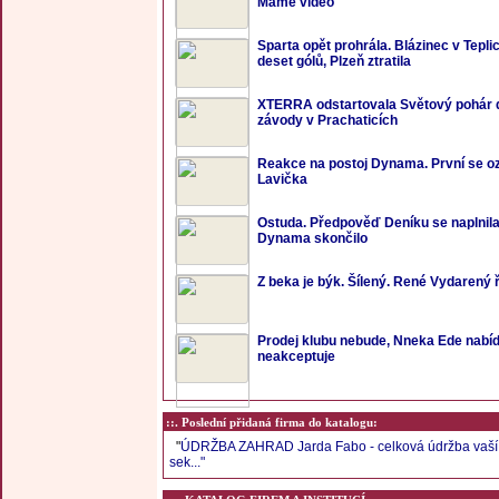
Máme video
Sparta opět prohrála. Blázinec v Tepli
deset gólů, Plzeň ztratila
XTERRA odstartovala Světový pohár 
závody v Prachaticích
Reakce na postoj Dynama. První se oz
Lavička
Ostuda. Předpověď Deníku se naplnil
Dynama skončilo
Z beka je býk. Šílený. René Vydarený ř
Prodej klubu nebude, Nneka Ede nabíd
neakceptuje
::. Poslední přidaná firma do katalogu:
"
ÚDRŽBA ZAHRAD Jarda Fabo - celková údržba vaší 
sek..."