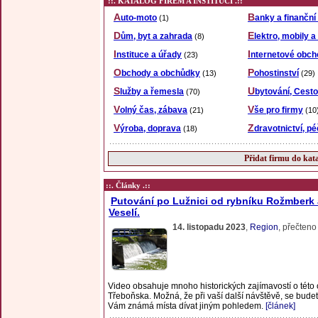
::. KATALOG FIREM A INSTITUCÍ .::
Auto-moto
Banky a finanční
(1)
Dům, byt a zahrada
Elektro, mobily 
(8)
Instituce a úřady
Internetové obc
(23)
Obchody a obchůdky
Pohostinství
(13)
(29)
Služby a řemesla
Ubytování, Cest
(70)
Volný čas, zábava
Vše pro firmy
(21)
(10
Výroba, doprava
Zdravotnictví, pé
(18)
Přidat firmu do kat
::. Články .::
Putování po Lužnici od rybníku Rožmberk 
Veselí.
14. listopadu 2023
,
Region
, přečteno
Video obsahuje mnoho historických zajímavostí o této 
Třeboňska. Možná, že při vaší další návštěvě, se bude
Vám známá místa dívat jiným pohledem.
[článek]