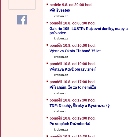
neděle 9.8. od 20:00 hod.
Pět švestek
itrebon.cz
pondělí 10.8. od 00:00 hod.
Galerie 105: LUSTR: Rajzovní deníky, mapy a
průvodce.
itrebon.cz
pondělí 10.8. od 10:00 hod.
Výstava Okolo Třeboně 35 let
itrebon.cz
pondělí 10.8. od 10:00 hod.
Výstava Když obrazy znějí
itrebon.cz
pondělí 10.8. od 17:00 hod.
Přísahám, že za to nemůžu
itrebon.cz
pondělí 10.8. od 17:00 hod.
TDF: Dlouhý, Široký a Bystrozraký
itrebon.cz
pondělí 10.8. od 19:00 hod.
Po stopách Rožmberků
itrebon.cz
pondělí 10.8. od 19:30 hod.