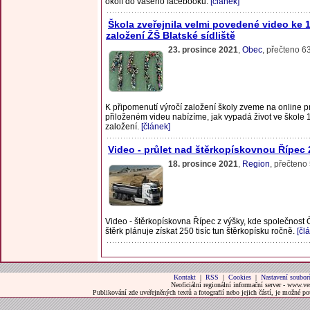
okolí do vašeho facebooku.
[článek]
Škola zveřejnila velmi povedené video ke 1
založení ŽŠ Blatské sídliště
23. prosince 2021
,
Obec
, přečteno 6
K připomenutí výročí založení školy zveme na online p
přiloženém videu nabízíme, jak vypadá život ve škole 1
založení.
[článek]
Video - průlet nad štěrkopískovnou Řípec
18. prosince 2021
,
Region
, přečteno
Video - štěrkopískovna Řípec z výšky, kde společnos
štěrk plánuje získat 250 tisíc tun štěrkopísku ročně.
[čl
Kontakt
|
RSS
|
Cookies
|
Nastavení soubor
Neoficiální regionální informační server - www.ve
Publikování zde uveřejněných textů a fotografií nebo jejich částí, je možné 