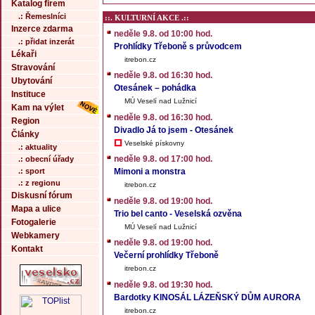
Katalog firem
.: Řemeslníci
::. KULTURNÍ AKCE .::
Inzerce zdarma
neděle 9.8. od 10:00 hod.
.: přidat inzerát
Prohlídky Třeboně s průvodcem
Lékaři
itrebon.cz
Stravování
neděle 9.8. od 16:30 hod.
Ubytování
Otesánek – pohádka
Instituce
MÚ Veselí nad Lužnicí
Kam na výlet
neděle 9.8. od 16:30 hod.
Region
Divadlo Já to jsem - Otesánek
Články
Veselské pískovny
.: aktuality
neděle 9.8. od 17:00 hod.
.: obecní úřady
.: sport
Mimoni a monstra
.: z regionu
itrebon.cz
Diskusní fórum
neděle 9.8. od 19:00 hod.
Mapa a ulice
Trio bel canto - Veselská ozvěna
Fotogalerie
MÚ Veselí nad Lužnicí
Webkamery
neděle 9.8. od 19:00 hod.
Kontakt
Večerní prohlídky Třeboně
itrebon.cz
neděle 9.8. od 19:30 hod.
Bardotky KINOSÁL LÁZEŇSKÝ DŮM AURORA
itrebon.cz