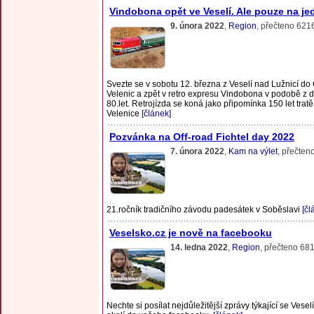
Vindobona opět ve Veselí. Ale pouze na je
9. února 2022
,
Region
, přečteno 621
Svezte se v sobotu 12. března z Veselí nad Lužnicí d
Velenic a zpět v retro expresu Vindobona v podobě z 
80.let. Retrojízda se koná jako připomínka 150 let trat
Velenice
[článek]
Pozvánka na Off-road Fichtel day 2022
7. února 2022
,
Kam na výlet
, přečten
21.ročník tradičního závodu padesátek v Soběslavi
[čl
Veselsko.cz je nově na facebooku
14. ledna 2022
,
Region
, přečteno 68
Nechte si posílat nejdůležitější zprávy týkající se Vesel