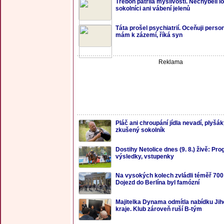
Třeboň patřila myslivosti. Nechyběli lo
sokolníci ani vábení jelenů
Táta prošel psychiatrií. Oceňuji perso
mám k zázemí, říká syn
Reklama
Pláč ani chroupání jídla nevadí, plyšáky
zkušený sokolník
Dostihy Netolice dnes (9. 8.) živě: Pr
výsledky, vstupenky
Na vysokých kolech zvládli téměř 700
Dojezd do Berlína byl famózní
Majitelka Dynama odmítla nabídku Ji
kraje. Klub zároveň ruší B-tým