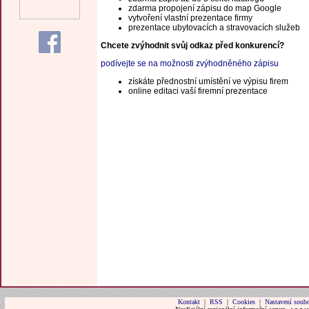
zdarma propojení zápisu do map Google
vytvoření vlastní prezentace firmy
prezentace ubytovacích a stravovacích služeb
Chcete zvýhodnit svůj odkaz před konkurencí?
podívejte se na možnosti zvýhodněného zápisu
získáte přednostní umístění ve výpisu firem
online editaci vaší firemní prezentace
Kontakt
|
RSS
|
Cookies
|
Nastavení soubo