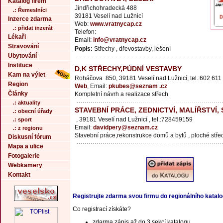
Katalog firem
Jindřichohradecká 488
.: Řemeslníci
39181 Veselí nad Lužnicí
Inzerce zdarma
Web:
www.vratnycap.cz
.: přidat inzerát
Telefon:
Lékaři
Email:
info@vratnycap.cz
Stravování
Popis:
Střechy , dřevostavby, lešení
Ubytování
Instituce
D,K STŘECHY,PÚDNÍ VESTAVBY
Kam na výlet
Roháčova 850, 39181 Veselí nad Lužnicí, tel.:602 611
Region
Web
, Email:
pkubes@seznam .cz
Články
Kompletní návrh a realizace střech
.: aktuality
STAVEBNÍ PRÁCE, ZEDNICTVÍ, MALÍŘSTVÍ,
.: obecní úřady
, 39181 Veselí nad Lužnicí , tel.:728459159
.: sport
Email:
davidpery@seznam.cz
.: z regionu
Stavební práce,rekonstrukce domů a bytů , ploché stře
Diskusní fórum
Mapa a ulice
Fotogalerie
Webkamery
Kontakt
Registrujte zdarma svou firmu do regionálního katal
Co registrací získáte?
zdarma zápis až do 3 sekcí katalogu