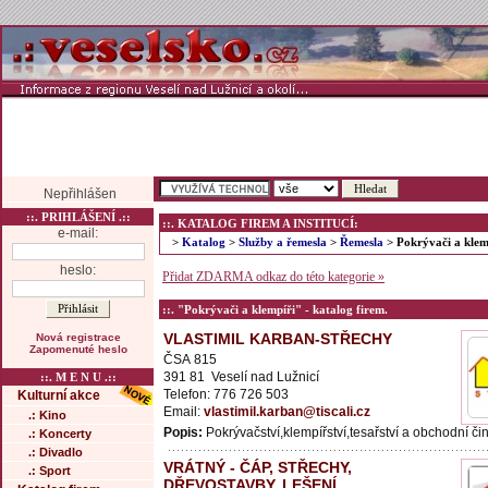
Nepřihlášen
::. PRIHLÁŠENÍ .::
::. KATALOG FIREM A INSTITUCÍ:
e-mail:
>
Katalog
>
Služby a řemesla
>
Řemesla
> Pokrývači a klem
heslo:
Přidat ZDARMA odkaz do této kategorie »
::. "Pokrývači a klempíři" - katalog firem.
VLASTIMIL KARBAN-STŘECHY
Nová registrace
Zapomenuté heslo
ČSA 815
391 81 Veselí nad Lužnicí
::. M E N U .::
Telefon: 776 726 503
Kulturní akce
Email:
vlastimil.karban@tiscali.cz
.: Kino
Popis:
Pokrývačství,klempířství,tesařství a obchodní či
.: Koncerty
.: Divadlo
VRÁTNÝ - ČÁP, STŘECHY,
.: Sport
DŘEVOSTAVBY, LEŠENÍ