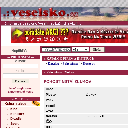
Nepřihlášen
::. PRIHLÁŠENÍ .::
::. KATALOG FIREM A INSTITUCÍ:
e-mail:
>
Katalog
>
Pohostinství
>
Hospody
heslo:
::. Pohostinství Zlukov
POHOSTINSTVÍ ZLUKOV
Nová registrace
ulice
Zapomenuté heslo
Město
Zlukov
::. M E N U .::
PSČ
Kulturní akce
email
.: Kino
www
.: Koncerty
telefon
381 583 718
.: Divadlo
IČO
.: Sport
DIČ