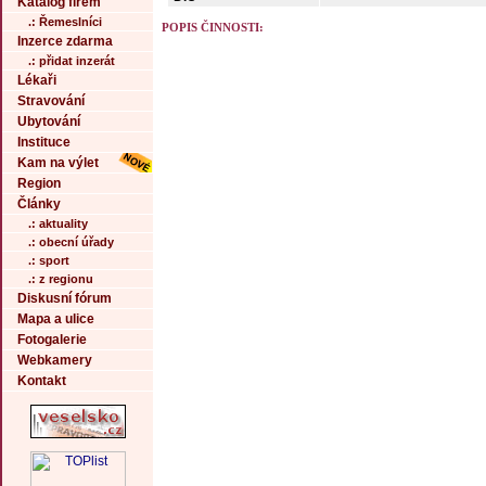
Katalog firem
.: Řemeslníci
POPIS ČINNOSTI:
Inzerce zdarma
.: přidat inzerát
Lékaři
Stravování
Ubytování
Instituce
Kam na výlet
Region
Články
.: aktuality
.: obecní úřady
.: sport
.: z regionu
Diskusní fórum
Mapa a ulice
Fotogalerie
Webkamery
Kontakt