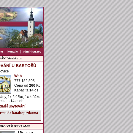
|
|
nu
kontakt
administrace
NÍ Veselsko .::
VÁNÍ U BARTOŠŮ
kovice
Web
777 152 503
Cena od
260
Kč
Kapacita
14
os
ány, 1x 2lůžko, 1x 4lůžko,
celkem 14 osob.
 další ubytování
firmu do katalogu zdarma
 PRO VAŠI REKLAMU .::
Místo pro