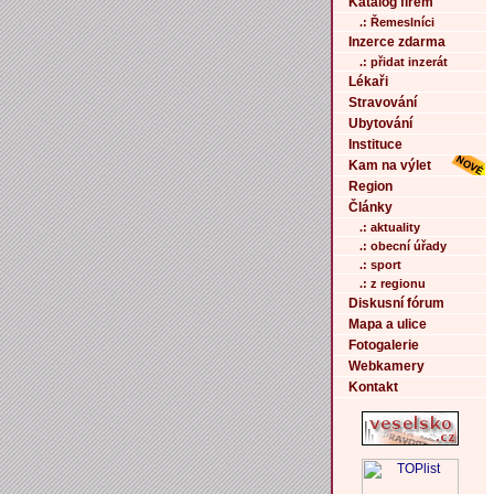
Katalog firem
.: Řemeslníci
Inzerce zdarma
.: přidat inzerát
Lékaři
Stravování
Ubytování
Instituce
Kam na výlet
Region
Články
.: aktuality
.: obecní úřady
.: sport
.: z regionu
Diskusní fórum
Mapa a ulice
Fotogalerie
Webkamery
Kontakt