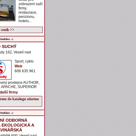
zobrazení vaší
firmy,
restaurace,
penzionu,
hotelu...
 ceník >>
selsko .::
 SUCHÝ
dy 162, Veselí nad
Sport, cyklo
Web
606 635 961
ovaný prodejce AUTHOR,
, APACHE, SUPERIOR
další firmy
firmu do katalogu zdarma
selsko .::
NÍ ODBORNÁ
 EKOLOGICKÁ A
VINÁŘSKÁ
sídliště 600, Veselí nad