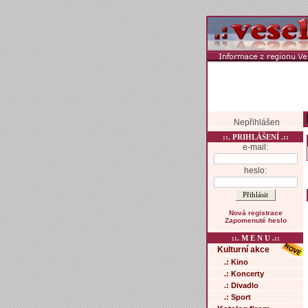
Nepřihlášen
::. PRIHLÁŠENÍ .::
e-mail:
heslo:
Nová registrace
Zapomenuté heslo
::. M E N U .::
Kulturní akce
.: Kino
.: Koncerty
.: Divadlo
.: Sport