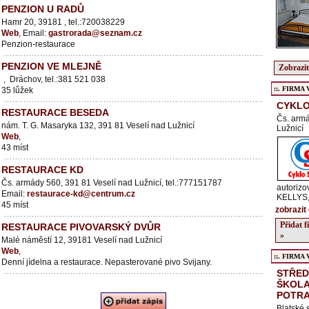
PENZION U RADŮ
Hamr 20, 39181 , tel.:720038229
Web
, Email:
gastrorada@seznam.cz
Penzion-restaurace
PENZION VE MLEJNĚ
Zobrazit
, Dráchov, tel.:381 521 038
::. FIRMA Ve
35 lůžek
CYKLO
RESTAURACE BESEDA
Čs. armá
nám. T. G. Masaryka 132, 391 81 Veselí nad Lužnicí
Lužnicí
Web
,
43 míst
RESTAURACE KD
Čs. armády 560, 391 81 Veselí nad Lužnicí, tel.:777151787
autoriz
Email:
restaurace-kd@centrum.cz
KELLYS
45 míst
zobrazit 
Přidat 
RESTAURACE PIVOVARSKÝ DVŮR
»
Malé náměstí 12, 39181 Veselí nad Lužnicí
Web
,
::. FIRMA Ve
Denní jídelna a restaurace. Nepasterované pivo Svijany.
STŘED
ŠKOLA
POTRA
Blatské 