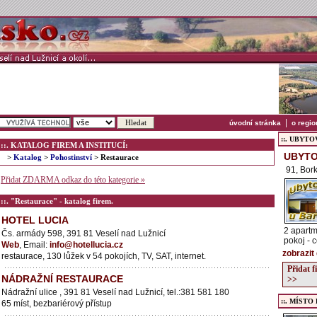
|
úvodní stránka
o regio
::. UBYTOVÁ
::. KATALOG FIREM A INSTITUCÍ:
UBYTO
>
Katalog
>
Pohostinství
> Restaurace
91, Bor
Přidat ZDARMA odkaz do této kategorie »
::. "Restaurace" - katalog firem.
HOTEL LUCIA
2 apartm
Čs. armády 598, 391 81 Veselí nad Lužnicí
pokoj - 
Web
, Email:
info@hotellucia.cz
zobrazit
restaurace, 130 lůžek v 54 pokojích, TV, SAT, internet.
Přidat 
NÁDRAŽNÍ RESTAURACE
>>
Nádražní ulice , 391 81 Veselí nad Lužnicí, tel.:381 581 180
::. MÍSTO
65 míst, bezbariérový přístup