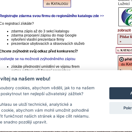
Lužnicí
Registrujte zdarma svou firmu do regionálního katalogu zde
>>
Co registrací získáte?
zobrazit 
zdarma zápis až do 3 sekcí katalogu
zdarma propojení zápisu do map Google
Přidat 
vytvoření vlastní prezentace firmy
»
prezentace ubytovacích a stravovacích služeb
::. KATALO
Chcete zvýhodnit svůj odkaz před konkurencí?
podívejte se na možnosti zvýhodněného zápisu
získáte přednostní umístění ve výpisu firem
online editaci vaší firemní prezentace
 vítej na našem webu!
Registrac
údajů o v
oubory cookies, abychom věděli, jak to na našem
kulturníc
poskytnout ten nejlepší uživatelský zážitek?
regionu, 
podrobný
a stravov
hlasu se uloží technické, analytické a
Pokr
Přidat f
 cookie, abychom vám mohli umožnit pohodlné
>>
it funkčnost našich stránek a lépe cílit reklamu.
 snadno později upravit.
Kontakt
|
RSS
|
Cookies
|
Nastavení souborů cookie
Neoficiální regionální informační server - www.veselsko.cz
ublikování zde uveřejněných textů a fotografií nebo jejich částí, je možné pouze s předchozím souhlasem redakc