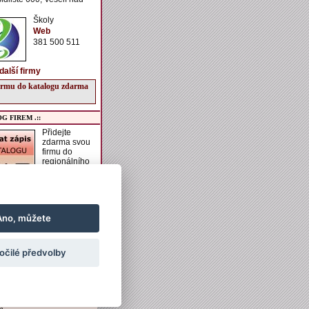
Školy
Web
381 500 511
další firmy
firmu do katalogu zdarma
G FIREM .::
Přidejte
zdarma svou
firmu do
regionálního
katalogu
VESELSKO.
í získáte možnost zadání
aší firmě, vkládání
h akcí do kalendáře
Ano, můžete
vkládání obrázků a
ch informací k ubytování
ání.
očilé předvolby
irmu do katalogu zdarma
e.