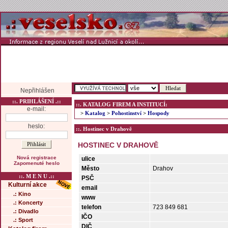
Nepřihlášen
::. PRIHLÁŠENÍ .::
::. KATALOG FIREM A INSTITUCÍ:
e-mail:
>
Katalog
>
Pohostinství
>
Hospody
heslo:
::. Hostinec v Drahově
HOSTINEC V DRAHOVĚ
Nová registrace
ulice
Zapomenuté heslo
Město
Drahov
::. M E N U .::
PSČ
Kulturní akce
email
.: Kino
www
.: Koncerty
telefon
723 849 681
.: Divadlo
IČO
.: Sport
DIČ