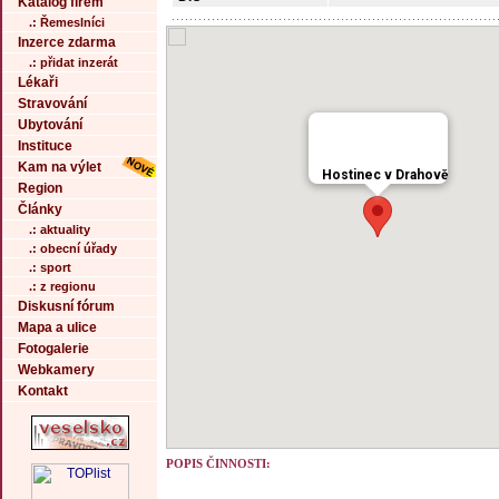
Katalog firem
.: Řemeslníci
Inzerce zdarma
.: přidat inzerát
Lékaři
Stravování
Ubytování
Instituce
Kam na výlet
Hostinec v Drahově
Region
Články
.: aktuality
.: obecní úřady
.: sport
.: z regionu
Diskusní fórum
Mapa a ulice
Fotogalerie
Webkamery
Kontakt
POPIS ČINNOSTI: