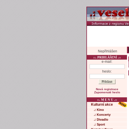
Nepřihlášen
::. PRIHLÁŠENÍ .::
e-mail:
heslo:
Nová registrace
Zapomenuté heslo
::. M E N U .::
Kulturní akce
.: Kino
.: Koncerty
.: Divadlo
.: Sport