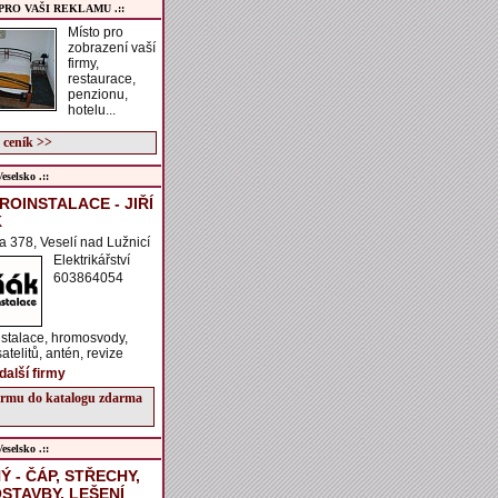
 PRO VAŠI REKLAMU .::
Místo pro
zobrazení vaší
firmy,
restaurace,
penzionu,
hotelu...
 ceník >>
selsko .::
ROINSTALACE - JIŘÍ
K
ka 378, Veselí nad Lužnicí
Elektrikářství
603864054
nstalace, hromosvody,
atelitů, antén, revize
další firmy
firmu do katalogu zdarma
selsko .::
Ý - ČÁP, STŘECHY,
STAVBY, LEŠENÍ