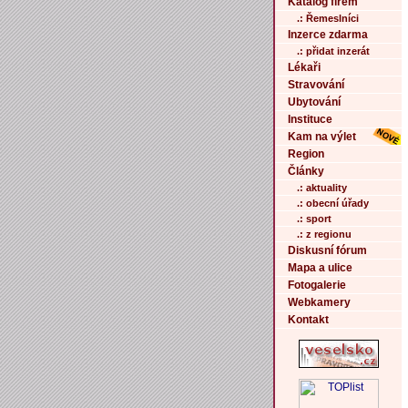
Katalog firem
.: Řemeslníci
Inzerce zdarma
.: přidat inzerát
Lékaři
Stravování
Ubytování
Instituce
Kam na výlet
Region
Články
.: aktuality
.: obecní úřady
.: sport
.: z regionu
Diskusní fórum
Mapa a ulice
Fotogalerie
Webkamery
Kontakt