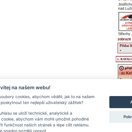
Jindřich
nad Lužn
Střechy 
zobrazit 
Přidat 
»
::. KATALO
 vítej na našem webu!
Registrac
údajů o v
oubory cookies, abychom věděli, jak to na našem
kulturníc
poskytnout ten nejlepší uživatelský zážitek?
regionu, 
podrobný
a stravov
hlasu se uloží technické, analytické a
Pokr
Přidat f
 cookie, abychom vám mohli umožnit pohodlné
>>
it funkčnost našich stránek a lépe cílit reklamu.
 snadno později upravit.