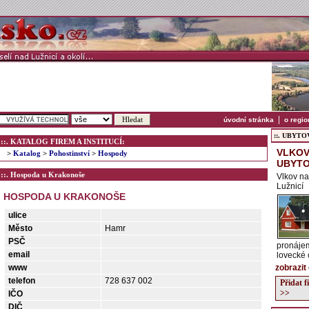
|
úvodní stránka
o regio
::. UBYTOVÁ
::. KATALOG FIREM A INSTITUCÍ:
VLKOV
>
Katalog
>
Pohostinství
>
Hospody
UBYTO
::. Hospoda u Krakonoše
Vlkov na
Lužnicí
HOSPODA U KRAKONOŠE
ulice
Město
Hamr
PSČ
pronájem
email
lovecké c
www
zobrazit
telefon
728 637 002
Přidat 
>>
IČO
DIČ