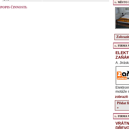
::. MÍSTO
POPIS ČINNOSTI:
Zobrazit
::. FIRMA Ve
ELEKT
ZAŇÁ
A. Jirás
Elektroi
motáže s
zobrazit 
Přidat 
»
::. FIRMA Ve
VRÁTN
DŘEVO