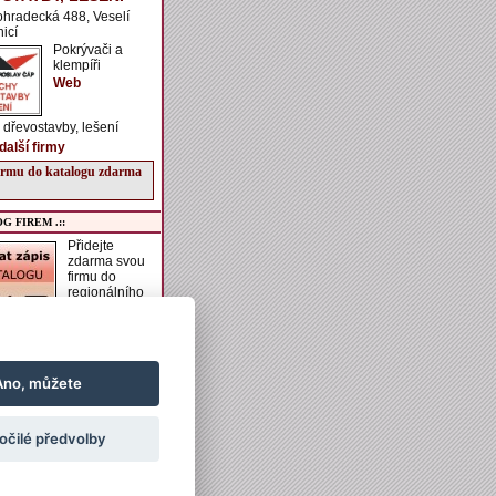
ohradecká 488, Veselí
icí
Pokrývači a
klempíři
Web
, dřevostavby, lešení
další firmy
firmu do katalogu zdarma
G FIREM .::
Přidejte
zdarma svou
firmu do
regionálního
katalogu
VESELSKO.
í získáte možnost zadání
aší firmě, vkládání
h akcí do kalendáře
Ano, můžete
vkládání obrázků a
ch informací k ubytování
ání.
očilé předvolby
irmu do katalogu zdarma