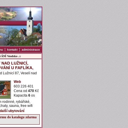
|
|
nu
kontakt
administrace
NÍ Veselsko .::
 NAD LUŽNICÍ,
VÁNÍ U FAFLÍKA,
d Lužnicí 87, Veselí nad
Web
603 226 401
Cena od
470
Kč
Kapacita
6
os
 rodinné, rybářské,
haty, sauna, free wifi
 další ubytování
firmu do katalogu zdarma