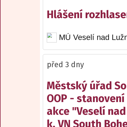
Hlášení rozhlase
MÚ Veselí nad Lužn
před 3 dny
Městský úřad Sob
OOP - stanovení 
akce "Veselí nad
k. VN South Boh