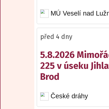
MÚ Veselí nad Lužn
před 4 dny
5.8.2026 Mimořá
225 v úseku Jihl
Brod
České dráhy