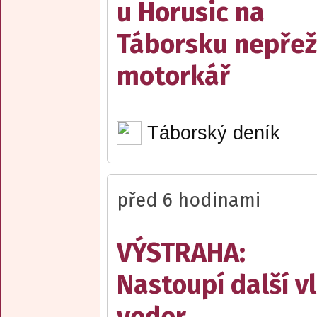
u Horusic na
Táborsku nepřež
motorkář
Táborský deník
před 6 hodinami
VÝSTRAHA:
Nastoupí další v
veder.