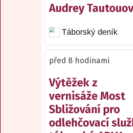
Audrey Tautouo
Táborský deník
před 8 hodinami
Výtěžek z
vernisáže Most
Sbližování pro
odlehčovací slu