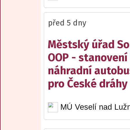
před 5 dny
Městský úřad Sob
OOP - stanovení 
náhradní autobu
pro České dráhy a
MÚ Veselí nad Lužn