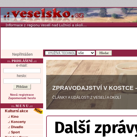
Nepřihlášen
::. PRIHLÁŠENÍ .::
e-mail:
heslo:
ZPRAVODAJSTVÍ V KOSTCE -
Nová registrace
ČLÁNKY A UDÁLOSTI Z VESELÍ A OKOLÍ
Zapomenuté heslo
::. M E N U .::
Kulturní akce
.: Kino
Další zpráv
.: Koncerty
.: Divadlo
.: Sport