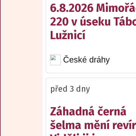
6.8.2026 Mimořá
220 v úseku Tábo
Lužnicí
České dráhy
před 3 dny
Záhadná černá
šelma mění reví