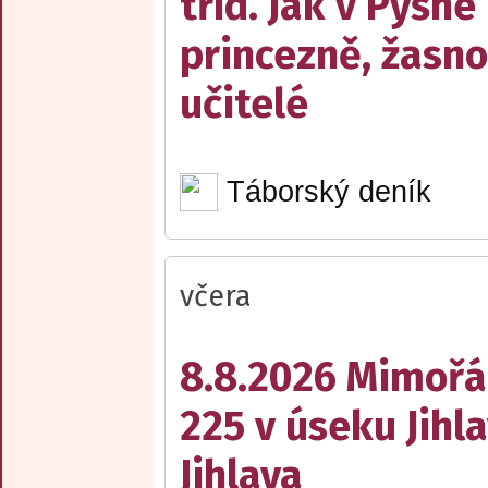
tříd. Jak v Pyšné
princezně, žasn
učitelé
Táborský deník
včera
8.8.2026 Mimořá
225 v úseku Jihl
Jihlava