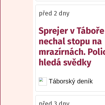
před 2 dny
Sprejer v Táboře
nechal stopu na
mrazírnách. Poli
hledá svědky
Táborský deník
před 3 dny