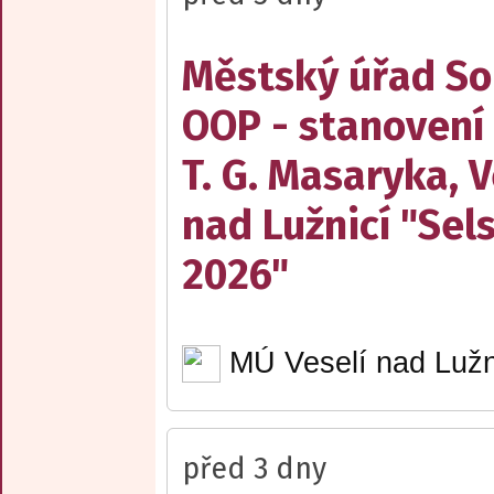
Městský úřad Sob
OOP - stanovení
T. G. Masaryka, V
nad Lužnicí "Sel
2026"
MÚ Veselí nad Lužn
před 3 dny