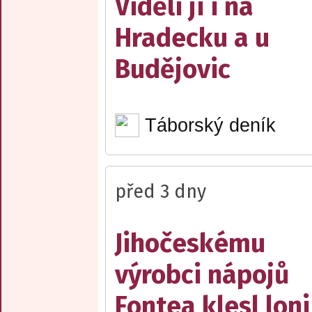
Viděli ji i na
Hradecku a u
Budějovic
Táborský deník
před 3 dny
Jihočeskému
výrobci nápojů
Fontea klesl loni