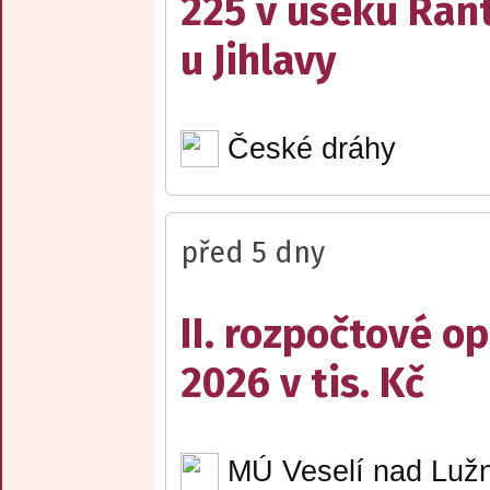
225 v úseku Rant
u Jihlavy
České dráhy
před 5 dny
II. rozpočtové op
2026 v tis. Kč
MÚ Veselí nad Lužn