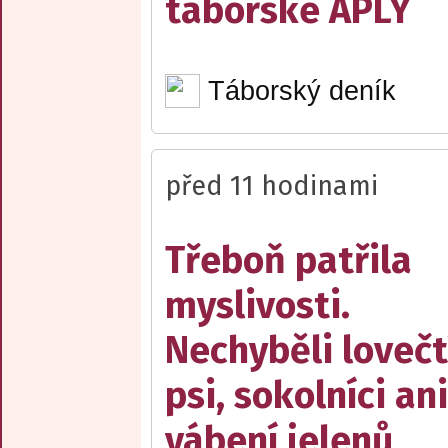
táborské APLY
Táborský deník
před 11 hodinami
Třeboň patřila
myslivosti.
Nechyběli lovečt
psi, sokolníci ani
vábení jelenů