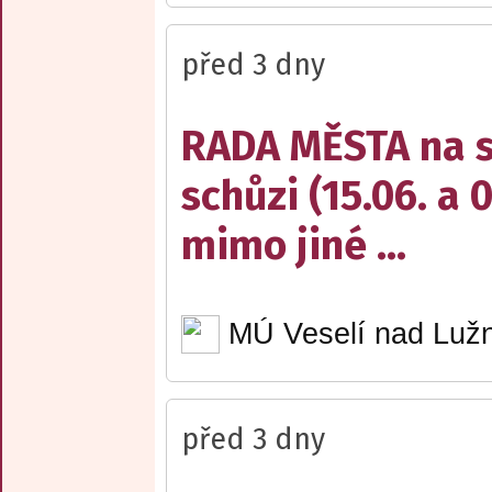
před 3 dny
RADA MĚSTA na sv
schůzi (15.06. a 
mimo jiné ...
MÚ Veselí nad Lužn
před 3 dny