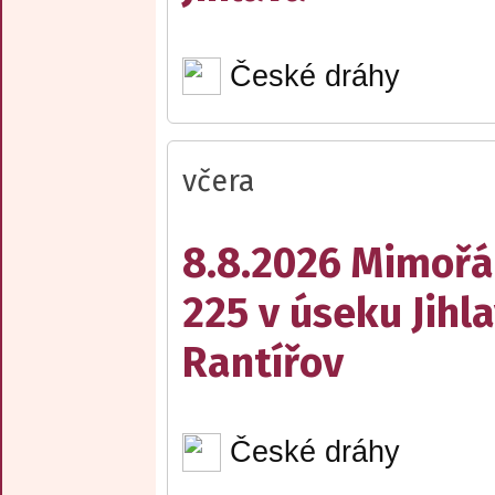
České dráhy
včera
8.8.2026 Mimořá
225 v úseku Jihl
Rantířov
České dráhy