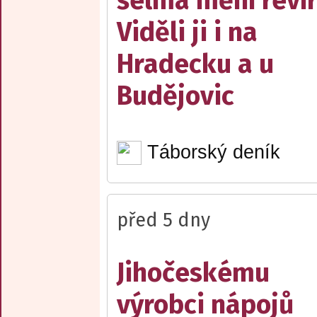
šelma mění reví
Viděli ji i na
Hradecku a u
Budějovic
Táborský deník
před 5 dny
Jihočeskému
výrobci nápojů