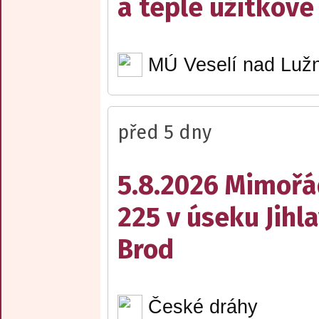
a teplé užitkové
MÚ Veselí nad Lužn
před 5 dny
5.8.2026 Mimořá
225 v úseku Jihl
Brod
České dráhy