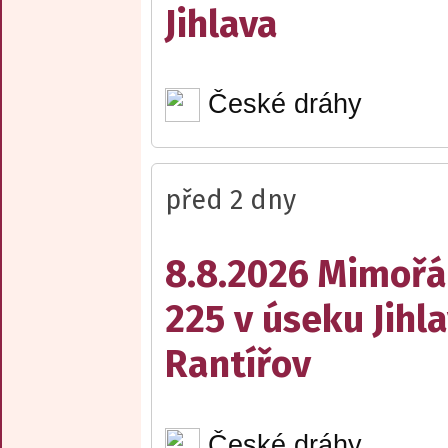
Jihlava
České dráhy
před 2 dny
8.8.2026 Mimořá
225 v úseku Jihl
Rantířov
České dráhy