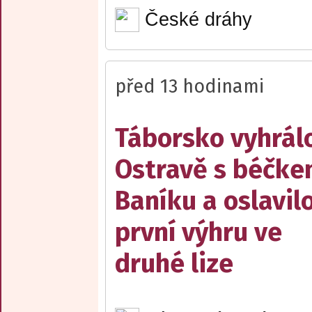
České dráhy
před 13 hodinami
Táborsko vyhrál
Ostravě s béčk
Baníku a oslavil
první výhru ve
druhé lize