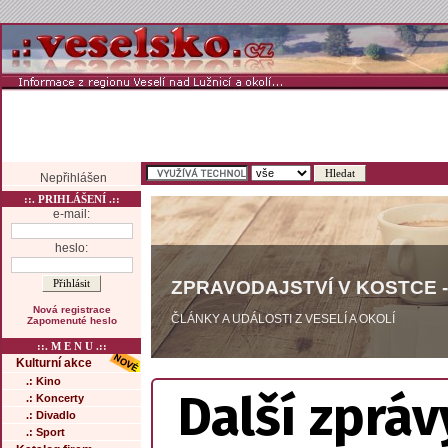
Nepřihlášen
::. PRIHLÁŠENÍ .::
e-mail:
heslo:
ZPRAVODAJSTVÍ V KOSTCE -
Nová registrace
ČLÁNKY A UDÁLOSTI Z VESELÍ A OKOLÍ
Zapomenuté heslo
::. M E N U .::
Kulturní akce
.: Kino
Další zpráv
.: Koncerty
.: Divadlo
.: Sport