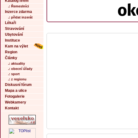
Katalog firem
ok
.: Řemeslníci
Inzerce zdarma
.: přidat inzerát
Lékaři
Stravování
Ubytování
Instituce
Kam na výlet
Region
Články
.: aktuality
.: obecní úřady
.: sport
.: z regionu
Diskusní fórum
Mapa a ulice
Fotogalerie
Webkamery
Kontakt