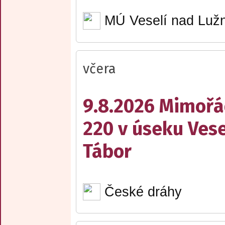
MÚ Veselí nad Lužn
včera
9.8.2026 Mimořá
220 v úseku Vese
Tábor
České dráhy