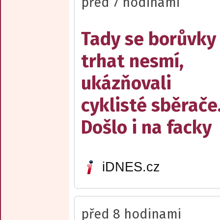
před 7 hodinami
Tady se borůvky
trhat nesmí,
ukázňovali
cyklisté sběrače
Došlo i na facky
iDNES.cz
před 8 hodinami