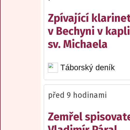
Zpívající klarine
v Bechyni v kapli
sv. Michaela
Táborský deník
před 9 hodinami
Zemřel spisovat
Vladimír Páral,