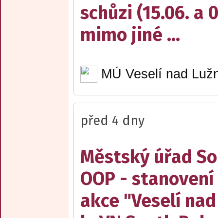
schůzi (15.06. a 
mimo jiné ...
MÚ Veselí nad Lužn
před 4 dny
Městský úřad Sob
OOP - stanovení 
akce "Veselí nad