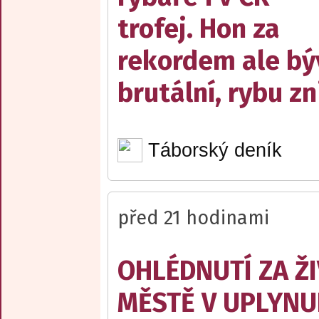
trofej. Hon za
rekordem ale bý
brutální, rybu zn
Táborský deník
před 21 hodinami
OHLÉDNUTÍ ZA Ž
MĚSTĚ V UPLYNU