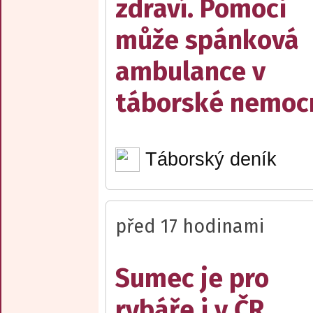
zdraví. Pomoci
může spánková
ambulance v
táborské nemocn
Táborský deník
před 17 hodinami
Sumec je pro
rybáře i v ČR