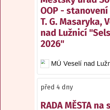
OOP - stanovení
T. G. Masaryka, V
nad Lužnicí "Sel
2026"
MÚ Veselí nad Lužn
před 4 dny
RADA MĚSTA na sv