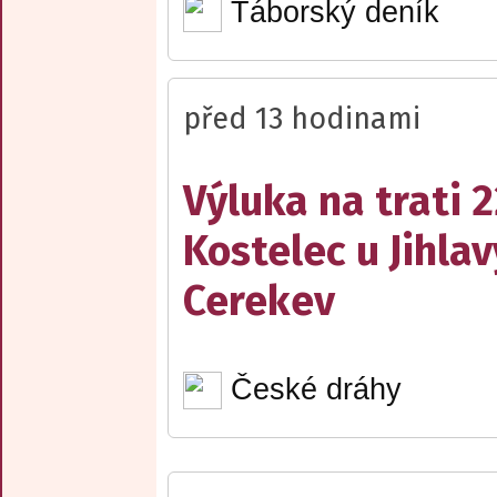
Táborský deník
před 13 hodinami
Výluka na trati 
Kostelec u Jihlav
Cerekev
České dráhy