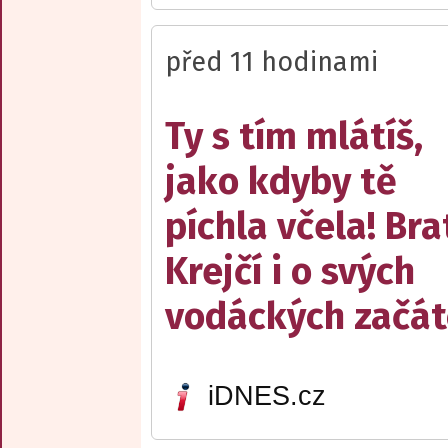
před 11 hodinami
Ty s tím mlátíš,
jako kdyby tě
píchla včela! Bra
Krejčí i o svých
vodáckých začát
iDNES.cz