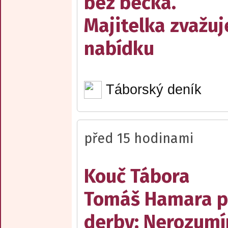
bez béčka.
Majitelka zvažuj
nabídku
Táborský deník
před 15 hodinami
Kouč Tábora
Tomáš Hamara 
derby: Nerozum