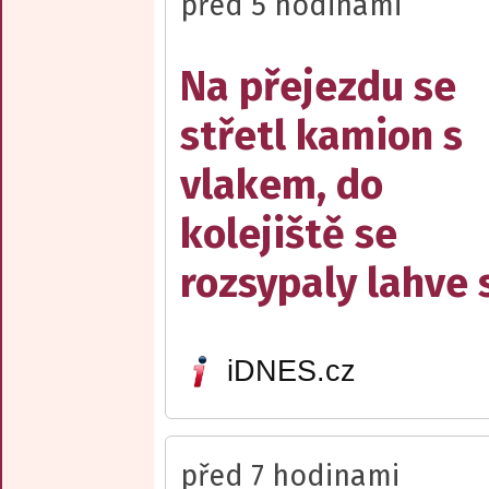
před 5 hodinami
Na přejezdu se
střetl kamion s
vlakem, do
kolejiště se
rozsypaly lahve 
iDNES.cz
před 7 hodinami