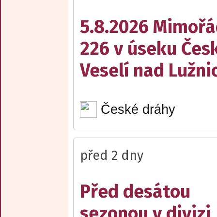
5.8.2026 Mimořá
226 v úseku Česk
Veselí nad Lužnic
České dráhy
před 2 dny
Před desátou
sezonou v divizi