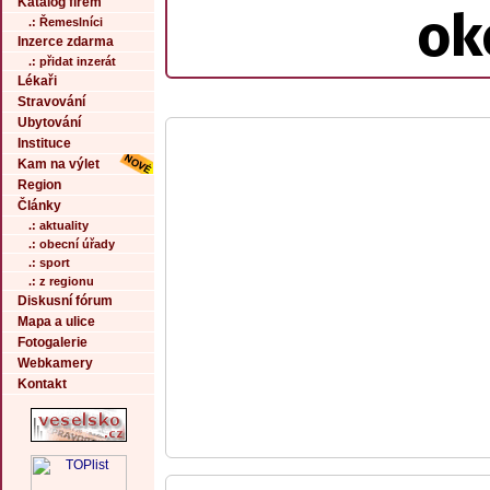
Katalog firem
ok
.: Řemeslníci
Inzerce zdarma
.: přidat inzerát
Lékaři
Stravování
Ubytování
Instituce
Kam na výlet
Region
Články
.: aktuality
.: obecní úřady
.: sport
.: z regionu
Diskusní fórum
Mapa a ulice
Fotogalerie
Webkamery
Kontakt