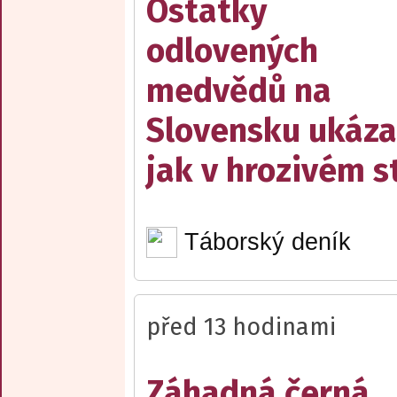
Ostatky
odlovených
medvědů na
Slovensku ukáza
jak v hrozivém s
Táborský deník
před 13 hodinami
Záhadná černá