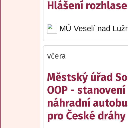
Hlášení rozhlase
MÚ Veselí nad Lužn
včera
Městský úřad Sob
OOP - stanovení 
náhradní autobu
pro České dráhy a