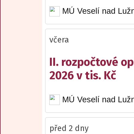
MÚ Veselí nad Lužn
včera
II. rozpočtové op
2026 v tis. Kč
MÚ Veselí nad Lužn
před 2 dny