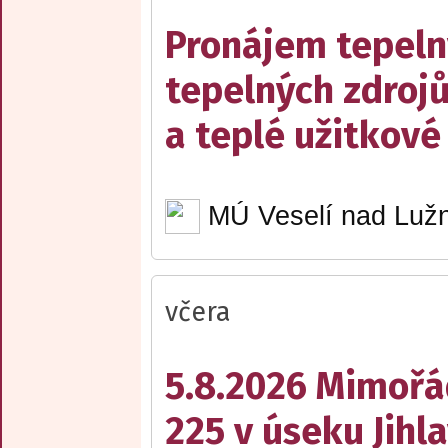
Pronájem tepelný
tepelných zdrojů
a teplé užitkové
MÚ Veselí nad Lužn
včera
5.8.2026 Mimořá
225 v úseku Jihl