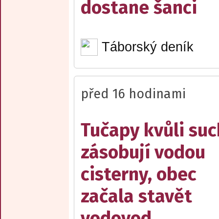
dostane šanci
Táborský deník
před 16 hodinami
Tučapy kvůli su
zásobují vodou
cisterny, obec
začala stavět
vodovod