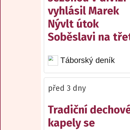
vyhlásil Marek
Nývlt útok
Soběslavi na třet
Táborský deník
před 3 dny
Tradiční dechov
kapely se