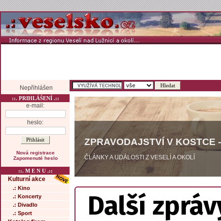
Nepřihlášen
::. PRIHLÁŠENÍ .::
e-mail:
heslo:
ZPRAVODAJSTVÍ V KOSTCE -
Nová registrace
ČLÁNKY A UDÁLOSTI Z VESELÍ A OKOLÍ
Zapomenuté heslo
::. M E N U .::
Kulturní akce
.: Kino
Další zpráv
.: Koncerty
.: Divadlo
.: Sport