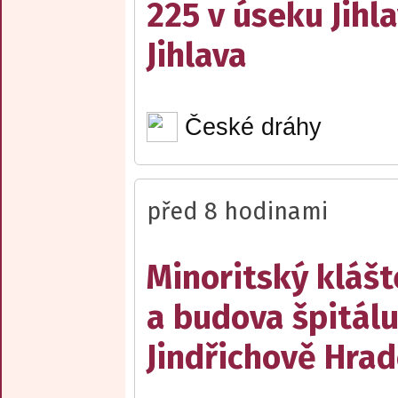
225 v úseku Jihl
Jihlava
České dráhy
před 8 hodinami
Minoritský klášt
a budova špitálu
Jindřichově Hrad