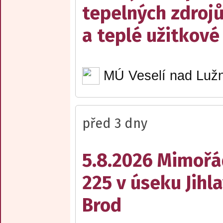
tepelných zdrojů
a teplé užitkové
MÚ Veselí nad Lužn
před 3 dny
5.8.2026 Mimořá
225 v úseku Jihl
Brod