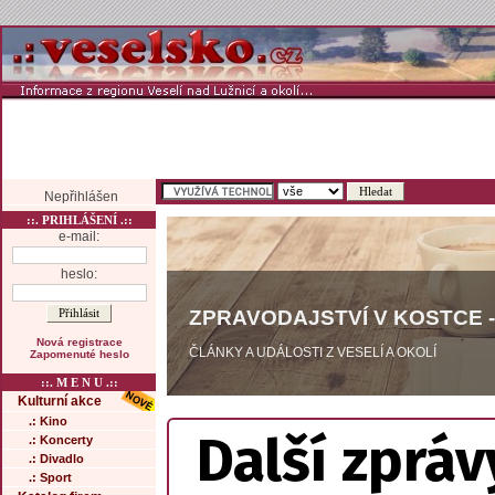
Nepřihlášen
::. PRIHLÁŠENÍ .::
e-mail:
heslo:
ZPRAVODAJSTVÍ V KOSTCE -
Nová registrace
ČLÁNKY A UDÁLOSTI Z VESELÍ A OKOLÍ
Zapomenuté heslo
::. M E N U .::
Kulturní akce
.: Kino
Další zpráv
.: Koncerty
.: Divadlo
.: Sport