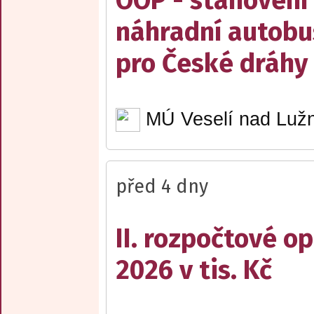
OOP - stanovení 
náhradní autobu
pro České dráhy a
MÚ Veselí nad Lužn
před 4 dny
II. rozpočtové op
2026 v tis. Kč