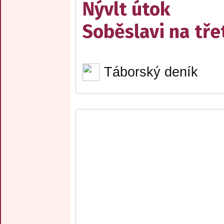
Nývlt útok
Soběslavi na třet
Táborský deník