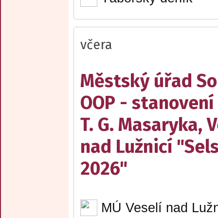
včera
Městský úřad Sob
OOP - stanovení
T. G. Masaryka, V
nad Lužnicí "Sel
2026"
MÚ Veselí nad Lužn