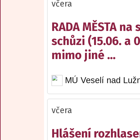
včera
RADA MĚSTA na sv
schůzi (15.06. a 
mimo jiné ...
MÚ Veselí nad Lužn
včera
Hlášení rozhlase