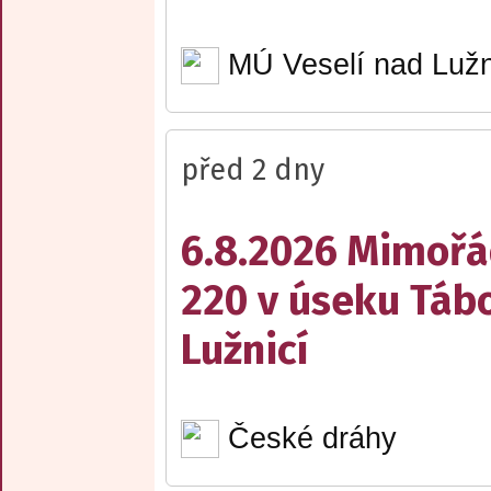
MÚ Veselí nad Lužn
před 2 dny
6.8.2026 Mimořá
220 v úseku Tábo
Lužnicí
České dráhy