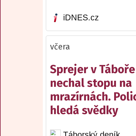
iDNES.cz
včera
Sprejer v Táboře
nechal stopu na
mrazírnách. Poli
hledá svědky
Táborský deník