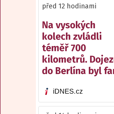
před 12 hodinami
Na vysokých
kolech zvládli
téměř 700
kilometrů. Doje
do Berlína byl f
iDNES.cz