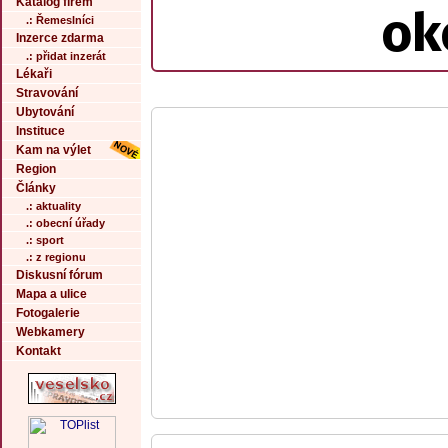
Katalog firem
ok
.: Řemeslníci
Inzerce zdarma
.: přidat inzerát
Lékaři
Stravování
Ubytování
Instituce
Kam na výlet
Region
Články
.: aktuality
.: obecní úřady
.: sport
.: z regionu
Diskusní fórum
Mapa a ulice
Fotogalerie
Webkamery
Kontakt