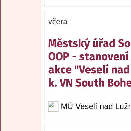
včera
Městský úřad Sob
OOP - stanovení 
akce "Veselí nad
k. VN South Boh
MÚ Veselí nad Lužn