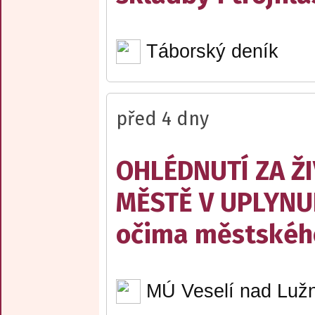
Táborský deník
před 4 dny
OHLÉDNUTÍ ZA Ž
MĚSTĚ V UPLYNU
očima městskéh
MÚ Veselí nad Lužn