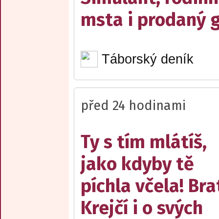
msta i prodaný g
Táborský deník
před 24 hodinami
Ty s tím mlátíš,
jako kdyby tě
píchla včela! Bra
Krejčí i o svých