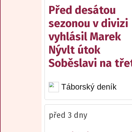
Před desátou
sezonou v divizi
vyhlásil Marek
Nývlt útok
Soběslavi na třet
Táborský deník
před 3 dny