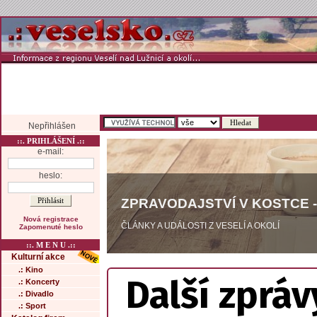
Nepřihlášen
::. PRIHLÁŠENÍ .::
e-mail:
heslo:
ZPRAVODAJSTVÍ V KOSTCE -
Nová registrace
ČLÁNKY A UDÁLOSTI Z VESELÍ A OKOLÍ
Zapomenuté heslo
::. M E N U .::
Kulturní akce
.: Kino
Další zpráv
.: Koncerty
.: Divadlo
.: Sport