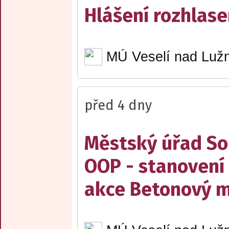
Hlášení rozhlase
MÚ Veselí nad Lužn
před 4 dny
Městský úřad Sob
OOP - stanovení 
akce Betonový m