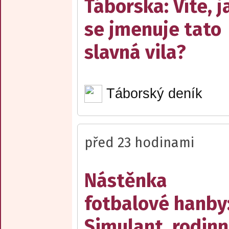
Táborska: Víte, j
se jmenuje tato
slavná vila?
Táborský deník
před 23 hodinami
Nástěnka
fotbalové hanby
Simulant, rodin