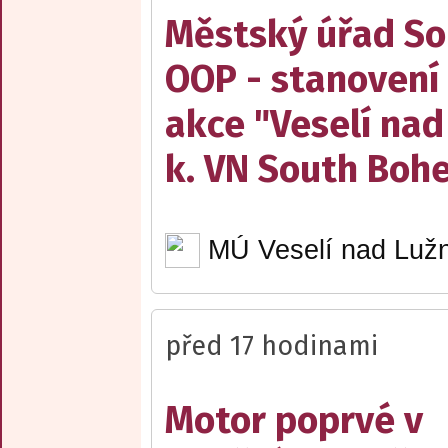
Městský úřad Sob
OOP - stanovení 
akce "Veselí nad
k. VN South Boh
MÚ Veselí nad Lužn
před 17 hodinami
Motor poprvé v