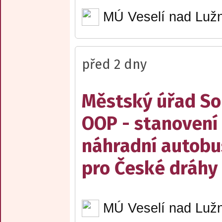
MÚ Veselí nad Lužn
před 2 dny
Městský úřad Sob
OOP - stanovení 
náhradní autobu
pro České dráhy a
MÚ Veselí nad Lužn