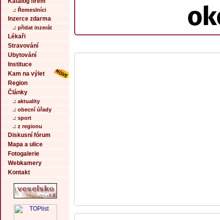
Katalog firem
ok
.: Řemeslníci
Inzerce zdarma
.: přidat inzerát
Lékaři
Stravování
Ubytování
Instituce
Kam na výlet
Region
Články
.: aktuality
.: obecní úřady
.: sport
.: z regionu
Diskusní fórum
Mapa a ulice
Fotogalerie
Webkamery
Kontakt