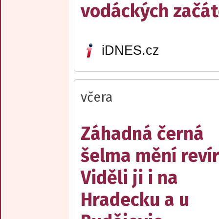
vodáckých začát
iDNES.cz
včera
Záhadná černá
šelma mění reví
Viděli ji i na
Hradecku a u