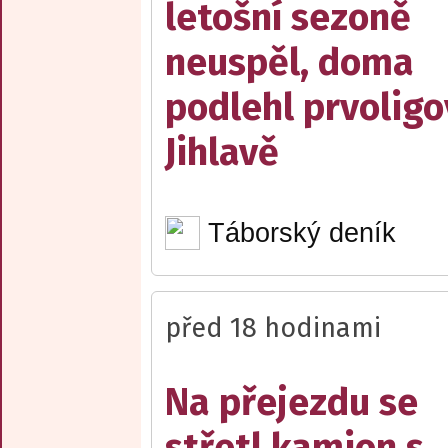
letošní sezoně
neuspěl, doma
podlehl prvolig
Jihlavě
Táborský deník
před 18 hodinami
Na přejezdu se
střetl kamion s