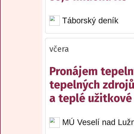
Táborský deník
včera
Pronájem tepelný
tepelných zdrojů
a teplé užitkové
MÚ Veselí nad Lužn