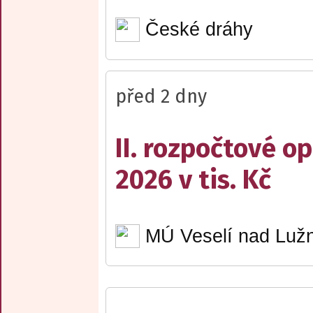
České dráhy
před 2 dny
II. rozpočtové op
2026 v tis. Kč
MÚ Veselí nad Lužn