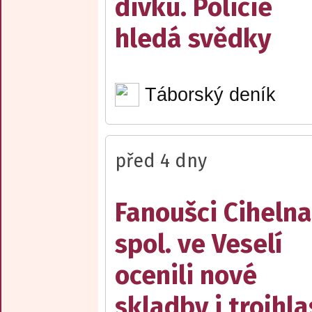
dívku. Policie
hledá svědky
Táborský deník
před 4 dny
Fanoušci Cihelna
spol. ve Veselí
ocenili nové
skladby i trojhla