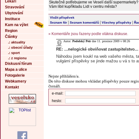
Lékaři
Skutečně potřebujeme ve Veselí další supermarkety?
Vám líbil kupříkladu Lidl v centru města?
Stravování
Ubytování
Vložit příspěvek
Instituce
|
|
|
Seznam fór
Seznam komentářů
Všechny příspěvky
Řad
Kam na výlet
Region
» Komentáře jsou řazeny podle vlákna diskuse.
Články
Autor:
Podolský Petr
dne 11. prosince 2009 v 08:26
.: aktuality
.: obecní úřady
RE: ...nelogické obviňovat zastupitelstvo...
.: sport
Náhodou jsem koukl na web vašeho města, t
.: z regionu
vulgární příspěvky se jinde mažou u vá s to a
Diskusní fórum
Mapa a ulice
Fotogalerie
Nejste přihlášen/a.
Do této diskuse mohou vkládat příspěvky pouze regis
Webkamery
čtenáři.
Kontakt
e-mail:
heslo: