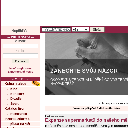
Nepřihlášen
::. PRIHLÁŠENÍ .::
e-mail:
heslo:
Nová registrace
ZANECHTE SVŮJ NÁZOR
Zapomenuté heslo
::. M E N U .::
OKOMENTUJTE AKTUÁLNÍ DĚNÍ. CO VÁS TRÁP
NAOPAK TĚŠÍ?
Kulturní akce
.: Kino
.: Koncerty
.: Divadlo
celkem příspěvků v t
.: Sport
Katalog firem
Seznam příspěvků diskusního fóra:
.: Řemeslníci
Diskuse na téma:
Inzerce zdarma
Expanze supermarketů do našeho měs
.: přidat inzerát
Naše město se dostalo do hledáčku velkých nadnárod