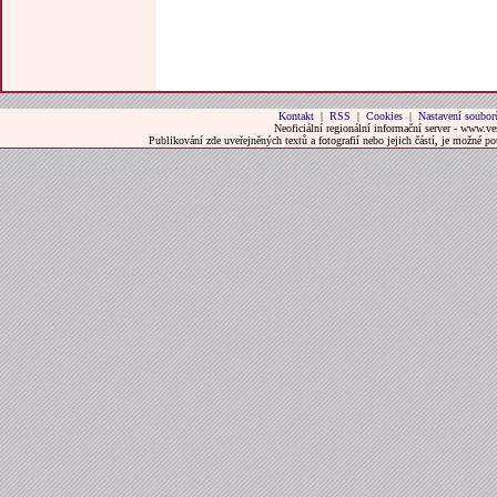
Kontakt
|
RSS
|
Cookies
|
Nastavení soubor
Neoficiální regionální informační server - www.ve
Publikování zde uveřejněných textů a fotografií nebo jejich částí, je možné 