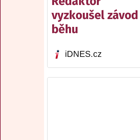
Redaktor
vyzkoušel závod
běhu
iDNES.cz