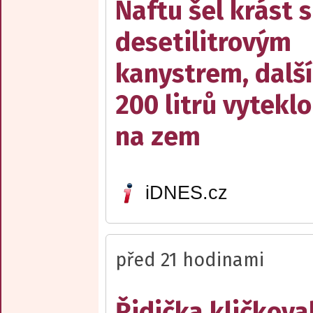
Naftu šel krást s
desetilitrovým
kanystrem, dalš
200 litrů vyteklo
na zem
iDNES.cz
před 21 hodinami
Řidička kličkova