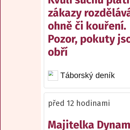
zákazy rozděláv
ohně či kouření.
Pozor, pokuty js
obří
Táborský deník
před 12 hodinami
Majitelka Dyna