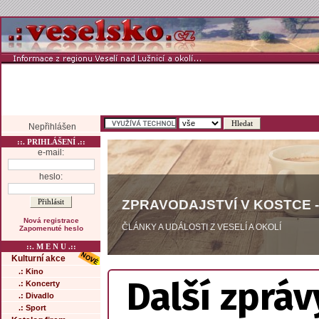
Nepřihlášen
::. PRIHLÁŠENÍ .::
e-mail:
heslo:
ZPRAVODAJSTVÍ V KOSTCE -
Nová registrace
ČLÁNKY A UDÁLOSTI Z VESELÍ A OKOLÍ
Zapomenuté heslo
::. M E N U .::
Kulturní akce
.: Kino
Další zpráv
.: Koncerty
.: Divadlo
.: Sport