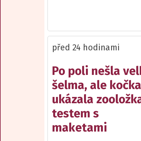
před 24 hodinami
Po poli nešla ve
šelma, ale kočka
ukázala zooložk
testem s
maketami