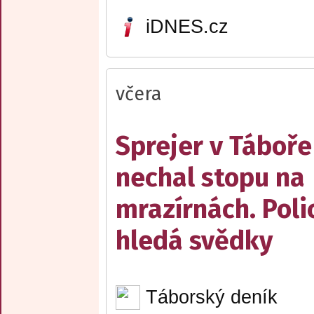
iDNES.cz
včera
Sprejer v Táboře
nechal stopu na
mrazírnách. Poli
hledá svědky
Táborský deník