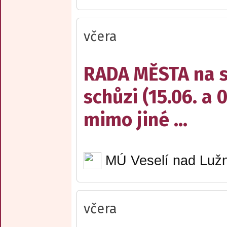
včera
RADA MĚSTA na sv
schůzi (15.06. a 
mimo jiné ...
MÚ Veselí nad Lužn
včera