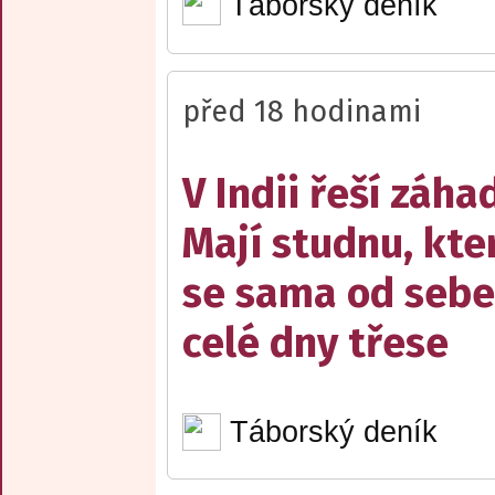
Táborský deník
před 18 hodinami
V Indii řeší záha
Mají studnu, kte
se sama od sebe
celé dny třese
Táborský deník