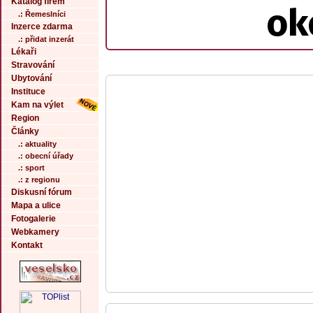
Katalog firem
ok
.: Řemeslníci
Inzerce zdarma
.: přidat inzerát
Lékaři
Stravování
Ubytování
Instituce
Kam na výlet
Region
Články
.: aktuality
.: obecní úřady
.: sport
.: z regionu
Diskusní fórum
Mapa a ulice
Fotogalerie
Webkamery
Kontakt