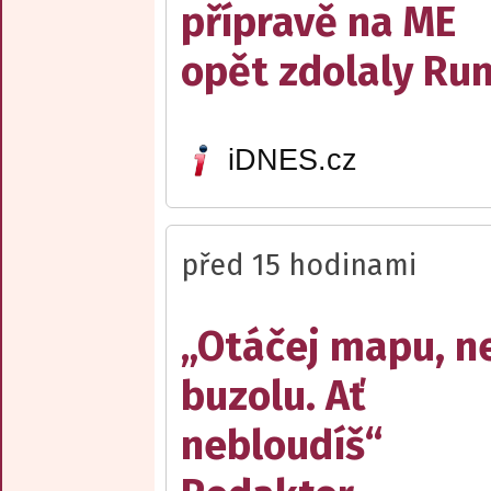
přípravě na ME
opět zdolaly R
iDNES.cz
před 15 hodinami
„Otáčej mapu, n
buzolu. Ať
nebloudíš“