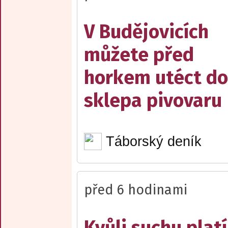
V Budějovicích
můžete před
horkem utéct do
sklepa pivovaru
Táborský deník
před 6 hodinami
Kvůli suchu platí