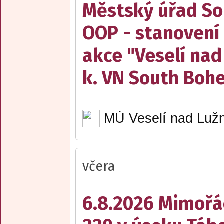
Městský úřad Sob
OOP - stanovení 
akce "Veselí nad
k. VN South Boh
MÚ Veselí nad Lužn
včera
6.8.2026 Mimořá