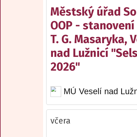
Městský úřad Sob
OOP - stanovení
T. G. Masaryka, V
nad Lužnicí "Sel
2026"
MÚ Veselí nad Lužn
včera