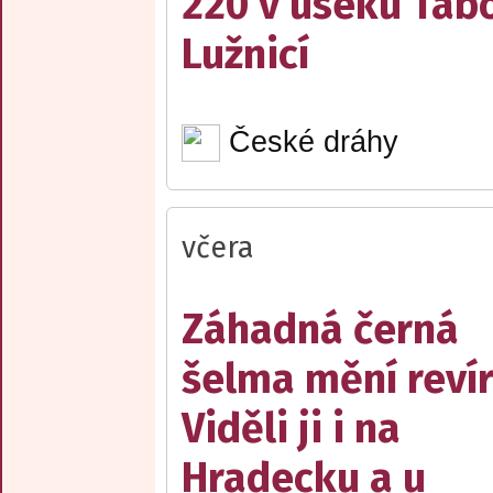
220 v úseku Tábo
Lužnicí
České dráhy
včera
Záhadná černá
šelma mění reví
Viděli ji i na
Hradecku a u