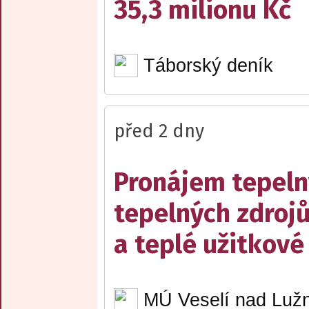
35,3 milionu Kč
Táborský deník
před 2 dny
Pronájem tepelný
tepelných zdrojů
a teplé užitkové
MÚ Veselí nad Lužn