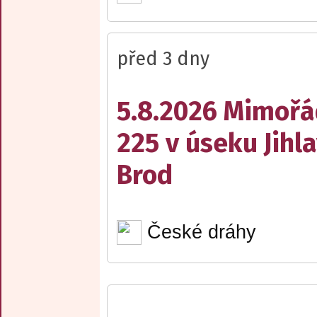
před 3 dny
5.8.2026 Mimořá
225 v úseku Jihl
Brod
České dráhy