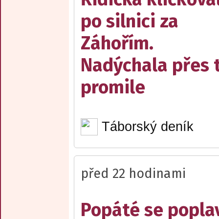
po silnici za
Záhořím.
Nadýchala přes t
promile
Táborský deník
před 22 hodinami
Popáté se popla