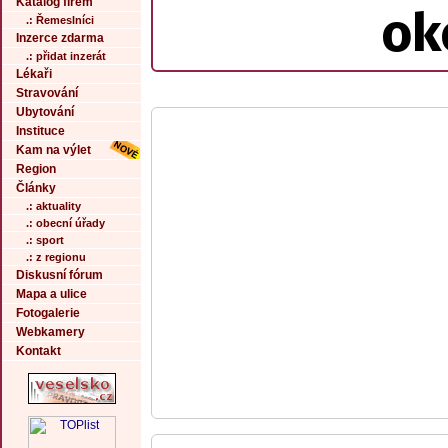
Katalog firem
ok
.: Řemeslníci
Inzerce zdarma
.: přidat inzerát
Lékaři
Stravování
Ubytování
Instituce
Kam na výlet
Region
Články
.: aktuality
.: obecní úřady
.: sport
.: z regionu
Diskusní fórum
Mapa a ulice
Fotogalerie
Webkamery
Kontakt