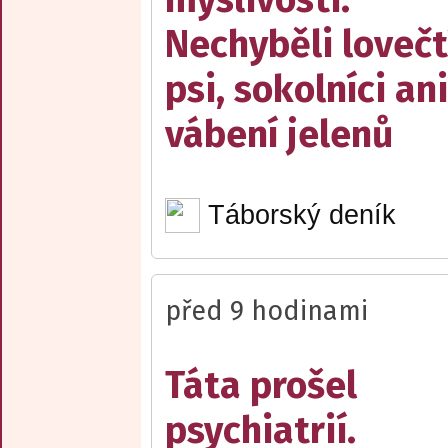
Nechyběli lovečt
psi, sokolníci ani
vábení jelenů
Táborský deník
před 9 hodinami
Táta prošel
psychiatrií.