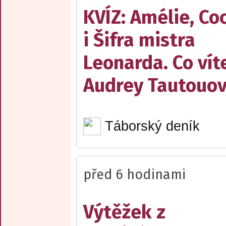
KVÍZ: Amélie, Co
i Šifra mistra
Leonarda. Co vít
Audrey Tautouo
Táborský deník
před 6 hodinami
Výtěžek z