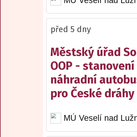
MÚ Veselí nad Lužn
před 5 dny
Městský úřad Sob
OOP - stanovení 
náhradní autobu
pro České dráhy a
MÚ Veselí nad Lužn