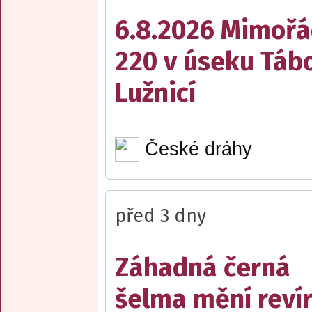
6.8.2026 Mimořá
220 v úseku Tábo
Lužnicí
České dráhy
před 3 dny
Záhadná černá
šelma mění reví