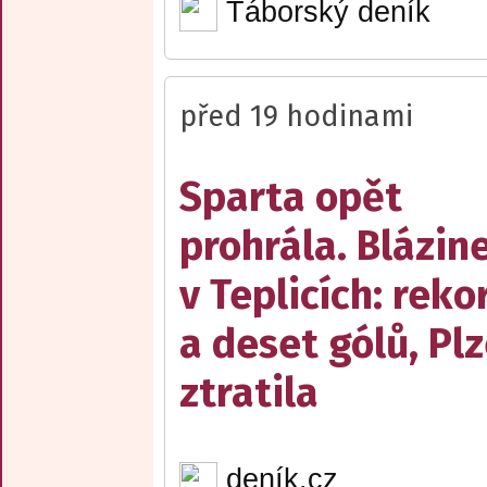
Táborský deník
před 19 hodinami
Sparta opět
prohrála. Blázin
v Teplicích: reko
a deset gólů, Pl
ztratila
deník.cz