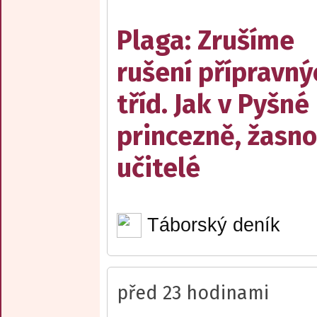
Plaga: Zrušíme
rušení přípravný
tříd. Jak v Pyšné
princezně, žasn
učitelé
Táborský deník
před 23 hodinami