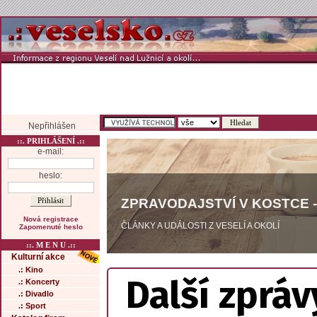
Nepřihlášen
::. PRIHLÁŠENÍ .::
e-mail:
heslo:
ZPRAVODAJSTVÍ V KOSTCE -
Nová registrace
ČLÁNKY A UDÁLOSTI Z VESELÍ A OKOLÍ
Zapomenuté heslo
::. M E N U .::
Kulturní akce
.: Kino
Další zpráv
.: Koncerty
.: Divadlo
.: Sport