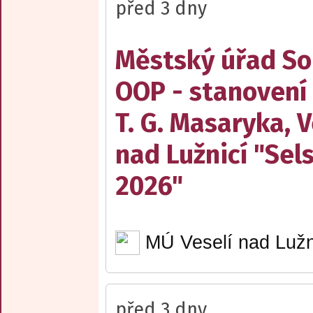
před 3 dny
Městský úřad Sob
OOP - stanovení
T. G. Masaryka, V
nad Lužnicí "Sel
2026"
MÚ Veselí nad Lužn
před 3 dny