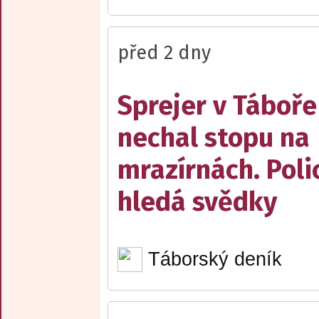
před 2 dny
Sprejer v Táboře
nechal stopu na
mrazírnách. Poli
hledá svědky
Táborský deník