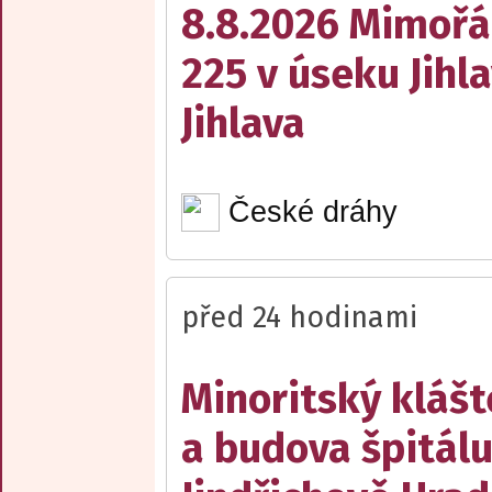
8.8.2026 Mimořá
225 v úseku Jihl
Jihlava
České dráhy
před 24 hodinami
Minoritský klášt
a budova špitálu