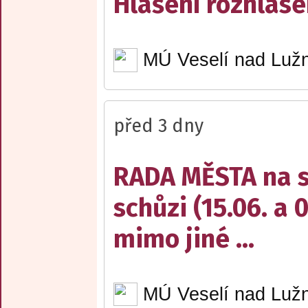
Hlášení rozhlase
MÚ Veselí nad Lužn
před 3 dny
RADA MĚSTA na sv
schůzi (15.06. a 
mimo jiné ...
MÚ Veselí nad Lužn