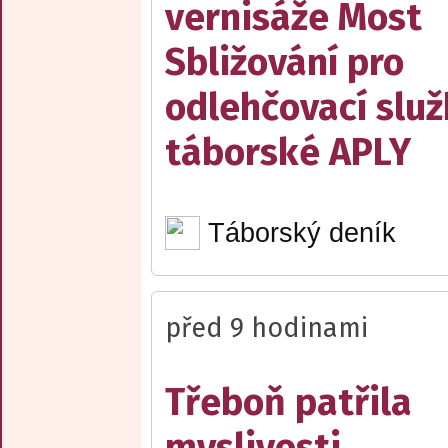
vernisáže Most
Sbližování pro
odlehčovací slu
táborské APLY
Táborský deník
před 9 hodinami
Třeboň patřila
myslivosti.