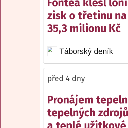
Fontea klesl loni
zisk o třetinu na
35,3 milionu Kč
Táborský deník
před 4 dny
Pronájem tepelný
tepelných zdrojů
a teplé užitkové