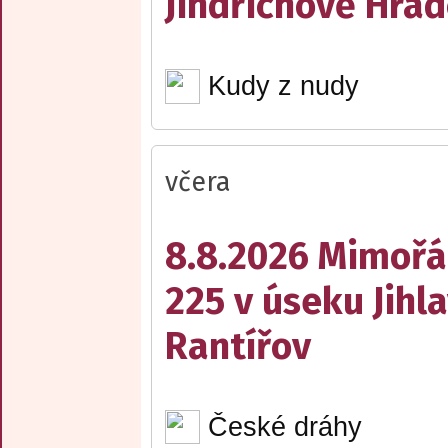
Jindřichově Hrad
Kudy z nudy
včera
8.8.2026 Mimořá
225 v úseku Jihl
Rantířov
České dráhy