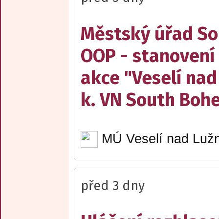
Městský úřad Sob
OOP - stanovení 
akce "Veselí nad
k. VN South Boh
MÚ Veselí nad Lužn
před 3 dny