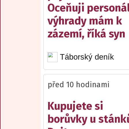
Oceňuji personál
výhrady mám k
zázemí, říká syn
Táborský deník
před 10 hodinami
Kupujete si
borůvky u stánk