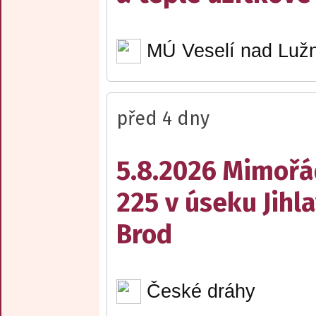
MÚ Veselí nad Lužn
před 4 dny
5.8.2026 Mimořá
225 v úseku Jihl
Brod
České dráhy