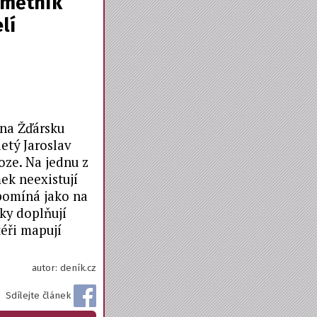
amětník
lí
 na Žďársku
etý Jaroslav
oze. Na jednu z
ek neexistují
pomíná jako na
ky doplňují
téři mapují
autor: deník.cz
Sdílejte článek