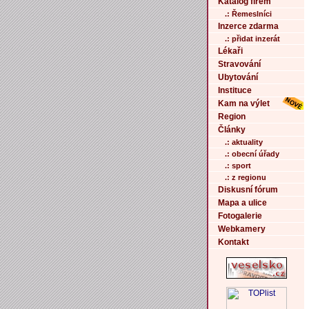
Katalog firem
.: Řemeslníci
Inzerce zdarma
.: přidat inzerát
Lékaři
Stravování
Ubytování
Instituce
Kam na výlet
Region
Články
.: aktuality
.: obecní úřady
.: sport
.: z regionu
Diskusní fórum
Mapa a ulice
Fotogalerie
Webkamery
Kontakt