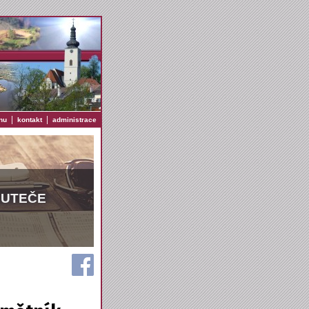
|
|
nu
kontakt
administrace
EUTEČE