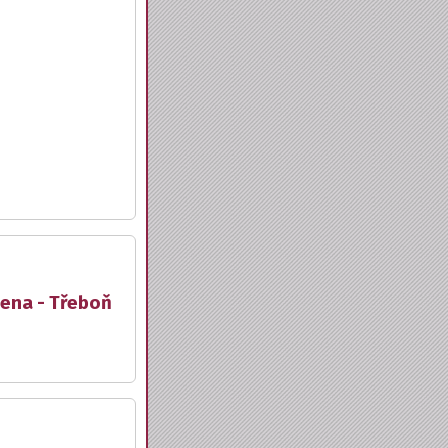
lena - Třeboň