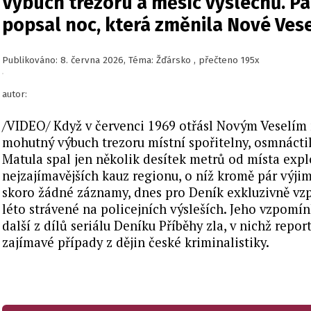
Výbuch trezoru a měsíc výslechů. P
popsal noc, která změnila Nové Vese
Publikováno: 8. června 2026, Téma: Žďársko , přečteno 195x
autor:
/VIDEO/ Když v červenci 1969 otřásl Novým Veselím
mohutný výbuch trezoru místní spořitelny, osmnáctil
Matula spal jen několik desítek metrů od místa expl
nejzajímavějších kauz regionu, o níž kromě pár výjim
skoro žádné záznamy, dnes pro Deník exkluzivně vz
léto strávené na policejních výsleších. Jeho vzpomín
další z dílů seriálu Deníku Příběhy zla, v nichž repor
zajímavé případy z dějin české kriminalistiky.