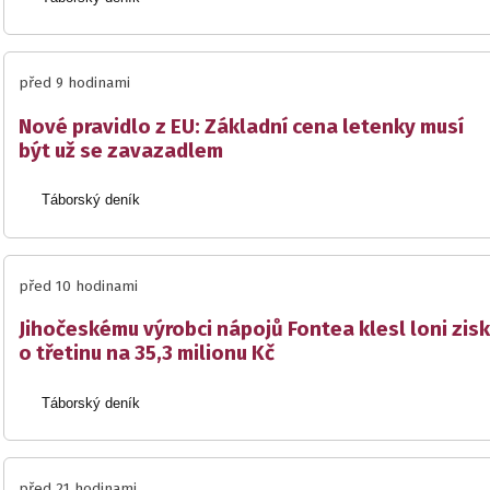
před 9 hodinami
Nové pravidlo z EU: Základní cena letenky musí
být už se zavazadlem
Táborský deník
před 10 hodinami
Jihočeskému výrobci nápojů Fontea klesl loni zisk
o třetinu na 35,3 milionu Kč
Táborský deník
před 21 hodinami