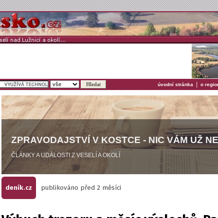
|
úvodní stránka
o regio
ZPRAVODAJSTVÍ V KOSTCE - NIC VÁM UŽ N
ČLÁNKY A UDÁLOSTI Z VESELÍ A OKOLÍ
deník.cz
publikováno před 2 měsíci