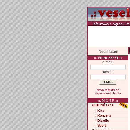
Nepřihlášen
::. PRIHLÁŠENÍ .::
e-mail:
heslo:
Nová registrace
Zapomenuté heslo
::. M E N U .::
Kulturní akce
.: Kino
.: Koncerty
.: Divadlo
.: Sport