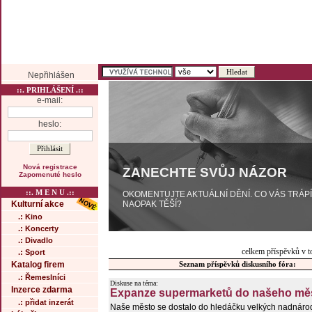
Nepřihlášen
::. PRIHLÁŠENÍ .::
e-mail:
heslo:
Nová registrace
ZANECHTE SVŮJ NÁZOR
Zapomenuté heslo
::. M E N U .::
OKOMENTUJTE AKTUÁLNÍ DĚNÍ. CO VÁS TRÁP
NAOPAK TĚŠÍ?
Kulturní akce
.: Kino
.: Koncerty
.: Divadlo
celkem příspěvků v t
.: Sport
Katalog firem
Seznam příspěvků diskusního fóra:
.: Řemeslníci
Diskuse na téma:
Inzerce zdarma
Expanze supermarketů do našeho měs
.: přidat inzerát
Naše město se dostalo do hledáčku velkých nadnárod