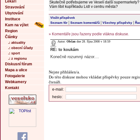
Lékaři
Skutečně potřebujeme ve Veselí další supermarkety?
Vám líbil kupříkladu Lidl v centru města?
Stravování
Ubytování
Vložit příspěvek
Instituce
|
|
|
Seznam fór
Seznam komentářů
Všechny příspěvky
Řad
Kam na výlet
Region
» Komentáře jsou řazeny podle vlákna diskuse.
Články
Autor:
Občan
dne 28. října 2008 v 18:59
.: aktuality
.: obecní úřady
RE: to koukám
.: sport
Konečně rozumný názor....
.: z regionu
Diskusní fórum
Mapa a ulice
Nejste přihlášen/a.
Fotogalerie
Do této diskuse mohou vkládat příspěvky pouze regis
čtenáři.
Webkamery
Kontakt
e-mail:
heslo: