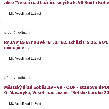
akce "Veselí nad Lužnicí: smyčka k. VN South Boh
MÚ Veselí nad Lužnicí
před 17 hodinami
RADA MĚSTA na své 181. a 182. schůzi (15.06. a 01
mimo jiné ...
MÚ Veselí nad Lužnicí
před 17 hodinami
Městský úřad Soběslav - VV - OOP - stanovení PÚP
G. Masaryka, Veselí nad Lužnicí "Selské baroko 2
MÚ Veselí nad Lužnicí