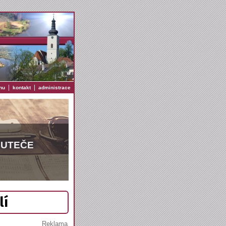
|
|
nu
kontakt
administrace
EUTEČE
lí
Reklama