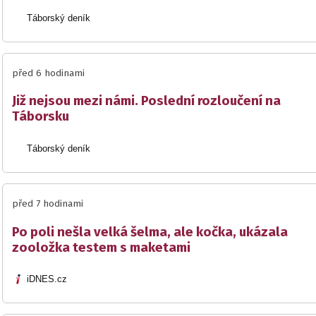
Táborský deník
před 6 hodinami
Již nejsou mezi námi. Poslední rozloučení na
Táborsku
Táborský deník
před 7 hodinami
Po poli nešla velká šelma, ale kočka, ukázala
zooložka testem s maketami
iDNES.cz