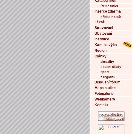
Katalog firem
.: Řemeslníci
Inzerce zdarma
.: přidat inzerát
Lékaři
Stravování
Ubytování
Instituce
Kam na výlet
Region
Články
.: aktuality
.: obecní úřady
.: sport
.: z regionu
Diskusní fórum
Mapa a ulice
Fotogalerie
Webkamery
Kontakt