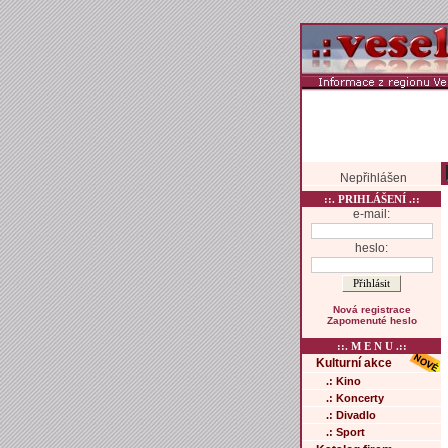
Nepřihlášen
::. PRIHLÁŠENÍ .::
e-mail:
heslo:
Nová registrace
Zapomenuté heslo
::. M E N U .::
Kulturní akce
.: Kino
.: Koncerty
.: Divadlo
.: Sport