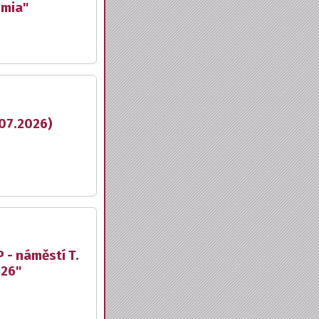
emia"
.07.2026)
 - náměstí T.
026"