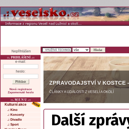
Nepřihlášen
::. PRIHLÁŠENÍ .::
e-mail:
heslo:
ZPRAVODAJSTVÍ V KOSTCE -
Nová registrace
ČLÁNKY A UDÁLOSTI Z VESELÍ A OKOLÍ
Zapomenuté heslo
::. M E N U .::
Kulturní akce
.: Kino
Další zpráv
.: Koncerty
.: Divadlo
.: Sport