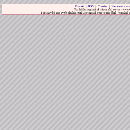
Kontakt
|
RSS
|
Cookies
|
Nastavení soubo
Neoficiální regionální informační server - www.
Publikování zde uveřejněných textů a fotografií nebo jejich částí, je možné