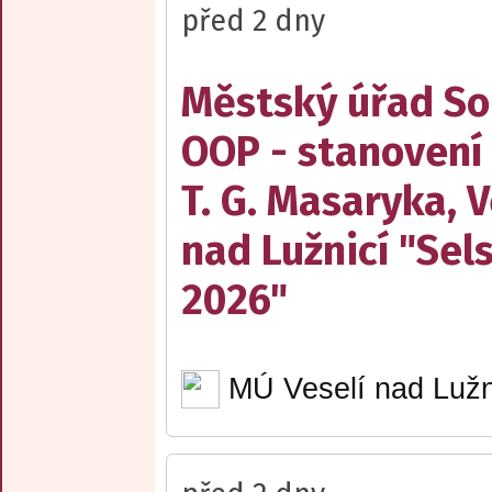
před 2 dny
Městský úřad Sob
OOP - stanovení
T. G. Masaryka, V
nad Lužnicí "Sel
2026"
MÚ Veselí nad Lužn