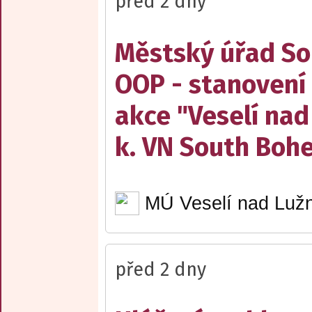
před 2 dny
Městský úřad Sob
OOP - stanovení 
akce "Veselí nad
k. VN South Boh
MÚ Veselí nad Lužn
před 2 dny