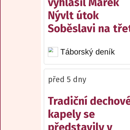
vyhlásil Marek
Nývlt útok
Soběslavi na třet
Táborský deník
před 5 dny
Tradiční dechov
kapely se
představily v