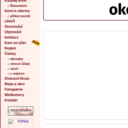
Katalog firem
ok
.: Řemeslníci
Inzerce zdarma
.: přidat inzerát
Lékaři
Stravování
Ubytování
Instituce
Kam na výlet
Region
Články
.: aktuality
.: obecní úřady
.: sport
.: z regionu
Diskusní fórum
Mapa a ulice
Fotogalerie
Webkamery
Kontakt