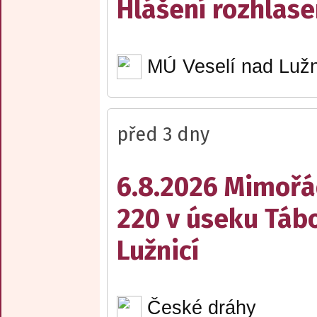
Hlášení rozhlase
MÚ Veselí nad Lužn
před 3 dny
6.8.2026 Mimořá
220 v úseku Tábo
Lužnicí
České dráhy