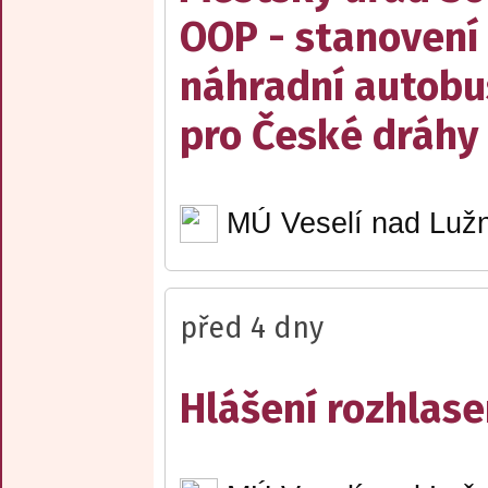
OOP - stanovení 
náhradní autobu
pro České dráhy a
MÚ Veselí nad Lužn
před 4 dny
Hlášení rozhlase