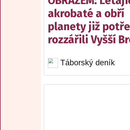
OBRAZEM: Létají
akrobaté a obří
planety již potře
rozzářili Vyšší B
Táborský deník