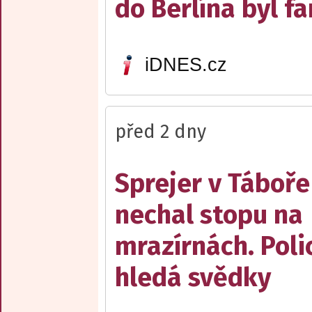
do Berlína byl f
iDNES.cz
před 2 dny
Sprejer v Táboře
nechal stopu na
mrazírnách. Poli
hledá svědky