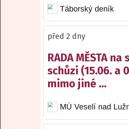
Táborský deník
před 2 dny
RADA MĚSTA na sv
schůzi (15.06. a 
mimo jiné ...
MÚ Veselí nad Lužn