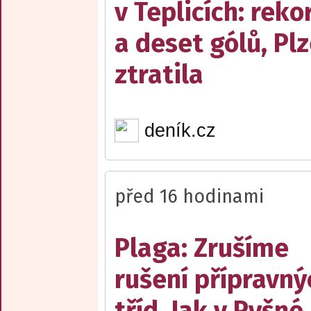
v Teplicích: reko
a deset gólů, Pl
ztratila
deník.cz
před 16 hodinami
Plaga: Zrušíme
rušení přípravný
tříd. Jak v Pyšné