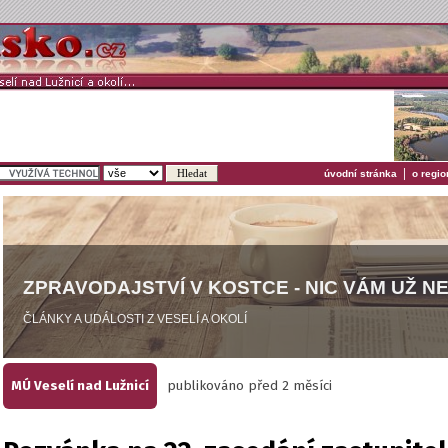
|
úvodní stránka
o regio
ZPRAVODAJSTVÍ V KOSTCE - NIC VÁM UŽ N
ČLÁNKY A UDÁLOSTI Z VESELÍ A OKOLÍ
MÚ Veselí nad Lužnicí
publikováno před 2 měsíci