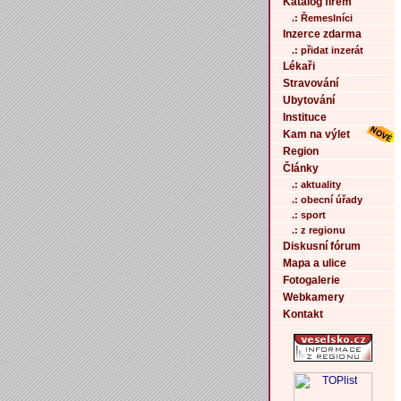
Katalog firem
.: Řemeslníci
Inzerce zdarma
.: přidat inzerát
Lékaři
Stravování
Ubytování
Instituce
Kam na výlet
Region
Články
.: aktuality
.: obecní úřady
.: sport
.: z regionu
Diskusní fórum
Mapa a ulice
Fotogalerie
Webkamery
Kontakt