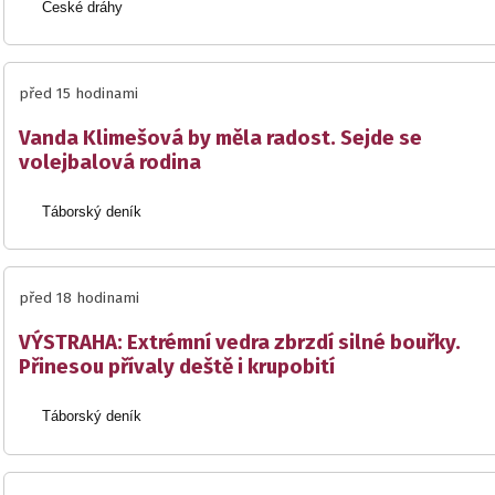
České dráhy
před 15 hodinami
Vanda Klimešová by měla radost. Sejde se
volejbalová rodina
Táborský deník
před 18 hodinami
VÝSTRAHA: Extrémní vedra zbrzdí silné bouřky.
Přinesou přívaly deště i krupobití
Táborský deník