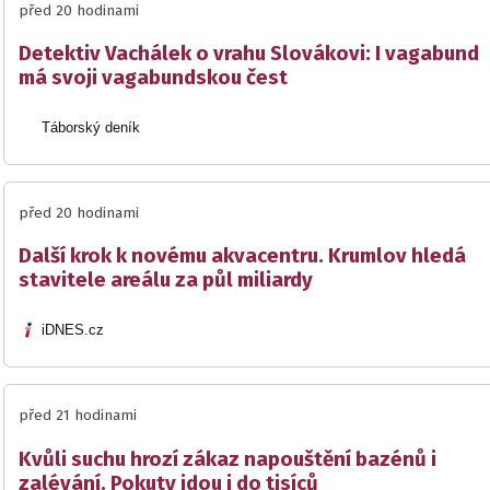
před 20 hodinami
Detektiv Vachálek o vrahu Slovákovi: I vagabund
má svoji vagabundskou čest
Táborský deník
před 20 hodinami
Další krok k novému akvacentru. Krumlov hledá
stavitele areálu za půl miliardy
iDNES.cz
před 21 hodinami
Kvůli suchu hrozí zákaz napouštění bazénů i
zalévání. Pokuty jdou i do tisíců