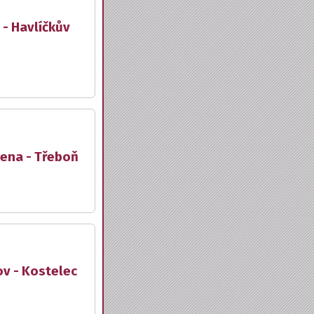
 - Havlíčkův
lena - Třeboň
ov - Kostelec