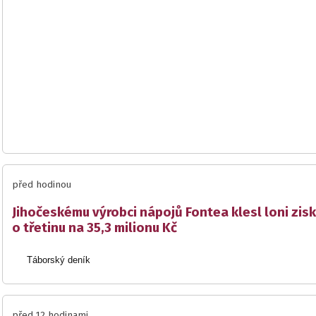
před hodinou
Jihočeskému výrobci nápojů Fontea klesl loni zisk
o třetinu na 35,3 milionu Kč
Táborský deník
před 12 hodinami