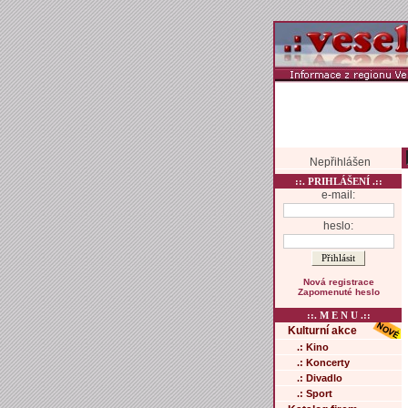
Nepřihlášen
::. PRIHLÁŠENÍ .::
e-mail:
heslo:
Nová registrace
Zapomenuté heslo
::. M E N U .::
Kulturní akce
.: Kino
.: Koncerty
.: Divadlo
.: Sport