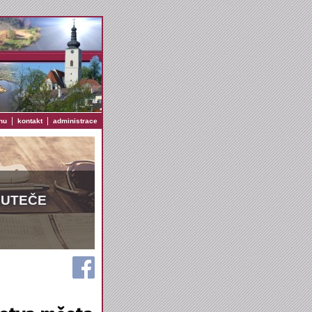
|
|
nu
kontakt
administrace
EUTEČE