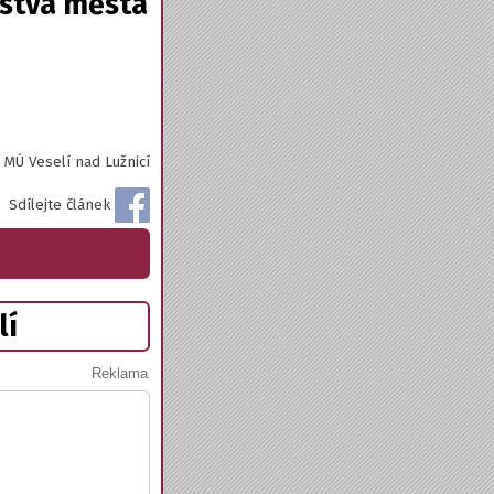
lstva města
: MÚ Veselí nad Lužnicí
Sdílejte článek
lí
Reklama