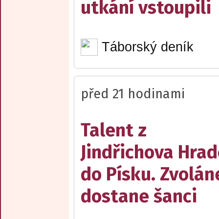
utkání vstoupili
Táborský deník
před 21 hodinami
Talent z
Jindřichova Hrad
do Písku. Zvolán
dostane šanci