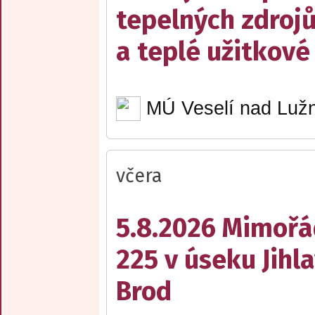
tepelných zdrojů
a teplé užitkové
MÚ Veselí nad Lužn
včera
5.8.2026 Mimořá
225 v úseku Jihl
Brod