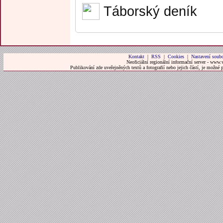
Táborský deník
Kontakt
|
RSS
|
Cookies
|
Nastavení soubo
Neoficiální regionální informační server - www.
Publikování zde uveřejněných textů a fotografií nebo jejich částí, je možné