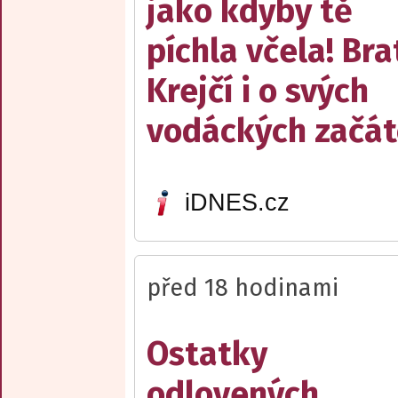
jako kdyby tě
píchla včela! Bra
Krejčí i o svých
vodáckých začát
iDNES.cz
před 18 hodinami
Ostatky
odlovených