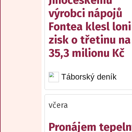
Jihočeskému
výrobci nápojů
Fontea klesl loni
zisk o třetinu na
35,3 milionu Kč
Táborský deník
včera
Pronájem tepelný