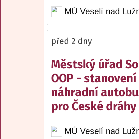
MÚ Veselí nad Lužn
před 2 dny
Městský úřad Sob
OOP - stanovení 
náhradní autobu
pro České dráhy a
MÚ Veselí nad Lužn