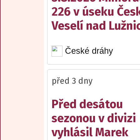
226 v úseku Česk
Veselí nad Lužnic
České dráhy
před 3 dny
Před desátou
sezonou v divizi
vyhlásil Marek