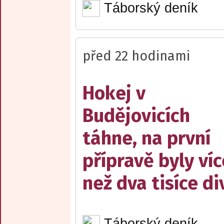
Táborský deník
před 22 hodinami
Hokej v
Budějovicích
táhne, na první
přípravě byly víc
než dva tisíce d
Táborský deník