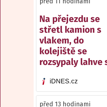
před 11 hodinami
Na přejezdu se
střetl kamion s
vlakem, do
kolejiště se
rozsypaly lahve 
iDNES.cz
před 13 hodinami