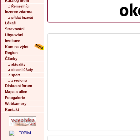
Katalog firem
ok
.: Řemeslníci
Inzerce zdarma
.: přidat inzerát
Lékaři
Stravování
Ubytování
Instituce
Kam na výlet
Region
Články
.: aktuality
.: obecní úřady
.: sport
.: z regionu
Diskusní fórum
Mapa a ulice
Fotogalerie
Webkamery
Kontakt