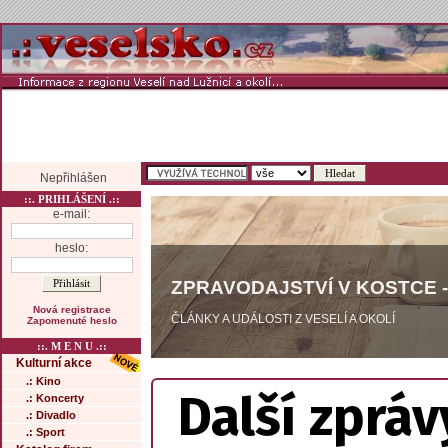
Nepřihlášen
::. PRIHLÁŠENÍ .::
e-mail:
heslo:
ZPRAVODAJSTVÍ V KOSTCE -
Nová registrace
ČLÁNKY A UDÁLOSTI Z VESELÍ A OKOLÍ
Zapomenuté heslo
::. M E N U .::
Kulturní akce
.: Kino
Další zpráv
.: Koncerty
.: Divadlo
.: Sport