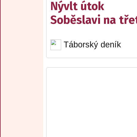
Nývlt útok
Soběslavi na třet
Táborský deník