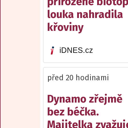
přirozené biotop
louka nahradila
křoviny
iDNES.cz
před 20 hodinami
Dynamo zřejmě
bez béčka.
Majitelka zvažuj