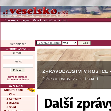
Nepřihlášen
::. PRIHLÁŠENÍ .::
e-mail:
heslo:
ZPRAVODAJSTVÍ V KOSTCE -
Nová registrace
ČLÁNKY A UDÁLOSTI Z VESELÍ A OKOLÍ
Zapomenuté heslo
::. M E N U .::
Kulturní akce
.: Kino
Další zpráv
.: Koncerty
.: Divadlo
.: Sport