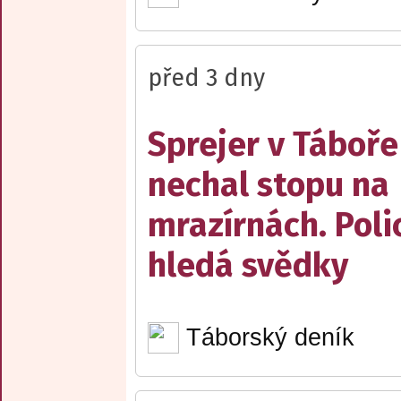
před 3 dny
Sprejer v Táboře
nechal stopu na
mrazírnách. Poli
hledá svědky
Táborský deník