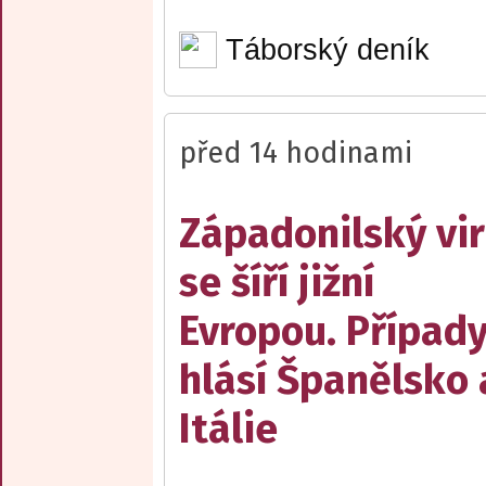
Táborský deník
před 14 hodinami
Západonilský vir
se šíří jižní
Evropou. Případ
hlásí Španělsko 
Itálie