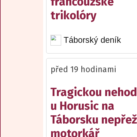
francouzské
trikolóry
Táborský deník
před 19 hodinami
Tragickou neho
u Horusic na
Táborsku nepřež
motorkář