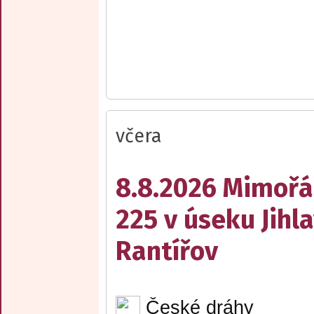
včera
8.8.2026 Mimořá
225 v úseku Jihl
Rantířov
České dráhy