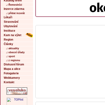
Katalog firem
ok
.: Řemeslníci
Inzerce zdarma
.: přidat inzerát
Lékaři
Stravování
Ubytování
Instituce
Kam na výlet
Region
Články
.: aktuality
.: obecní úřady
.: sport
.: z regionu
Diskusní fórum
Mapa a ulice
Fotogalerie
Webkamery
Kontakt