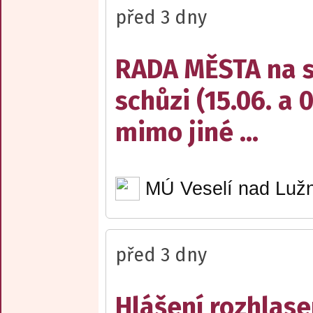
před 3 dny
RADA MĚSTA na sv
schůzi (15.06. a 
mimo jiné ...
MÚ Veselí nad Lužn
před 3 dny
Hlášení rozhlase