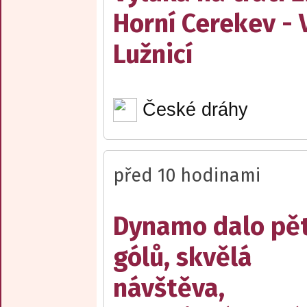
Horní Cerekev - 
Lužnicí
České dráhy
před 10 hodinami
Dynamo dalo pě
gólů, skvělá
návštěva,