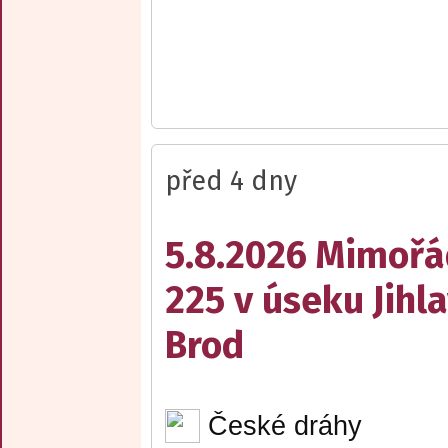
před 4 dny
5.8.2026 Mimořá
225 v úseku Jihl
Brod
České dráhy