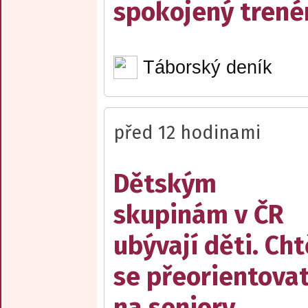
spokojený trené
Táborský deník
před 12 hodinami
Dětským
skupinám v ČR
ubývají děti. Cht
se přeorientova
na seniory