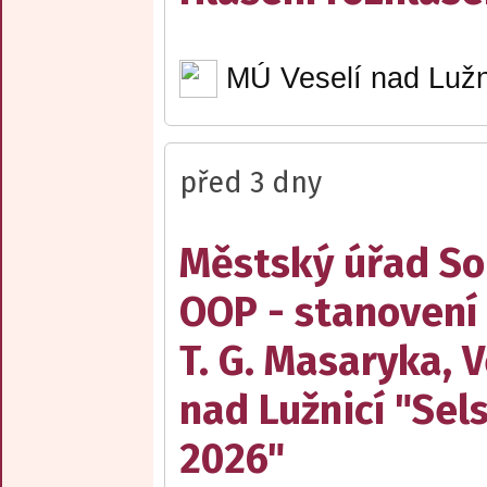
MÚ Veselí nad Lužn
před 3 dny
Městský úřad Sob
OOP - stanovení
T. G. Masaryka, V
nad Lužnicí "Sel
2026"