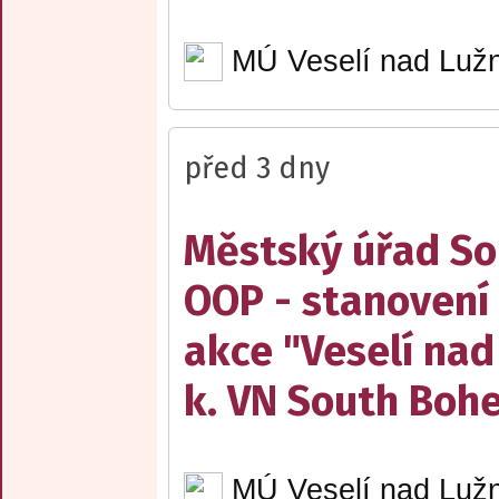
MÚ Veselí nad Lužn
před 3 dny
Městský úřad Sob
OOP - stanovení 
akce "Veselí nad
k. VN South Boh
MÚ Veselí nad Lužn