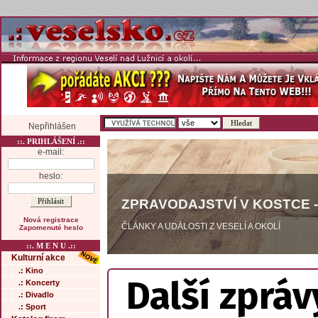
Nepřihlášen
::. PRIHLÁŠENÍ .::
e-mail:
heslo:
ZPRAVODAJSTVÍ V KOSTCE -
Nová registrace
ČLÁNKY A UDÁLOSTI Z VESELÍ A OKOLÍ
Zapomenuté heslo
::. M E N U .::
Kulturní akce
.: Kino
Další zpráv
.: Koncerty
.: Divadlo
.: Sport