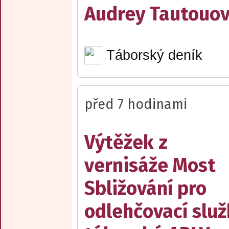
Audrey Tautouo
Táborský deník
před 7 hodinami
Výtěžek z
vernisáže Most
Sbližování pro
odlehčovací slu