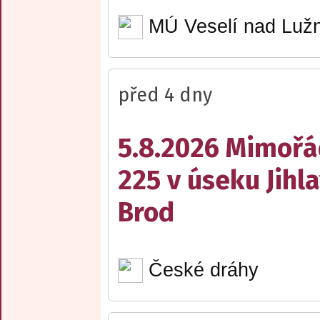
MÚ Veselí nad Lužn
před 4 dny
5.8.2026 Mimořá
225 v úseku Jihl
Brod
České dráhy