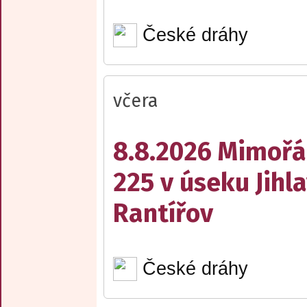
České dráhy
včera
8.8.2026 Mimořá
225 v úseku Jihl
Rantířov
České dráhy