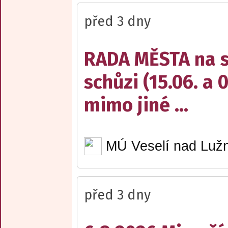
před 3 dny
RADA MĚSTA na sv
schůzi (15.06. a 
mimo jiné ...
MÚ Veselí nad Lužn
před 3 dny