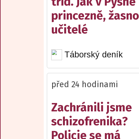
tříd. Jak v Pyšné
princezně, žasn
učitelé
Táborský deník
před 24 hodinami
Zachránili jsme
schizofrenika?
Policie se má