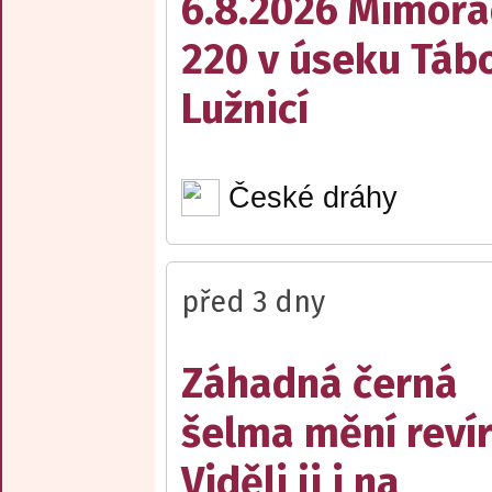
6.8.2026 Mimořá
220 v úseku Tábo
Lužnicí
České dráhy
před 3 dny
Záhadná černá
šelma mění reví
Viděli ji i na