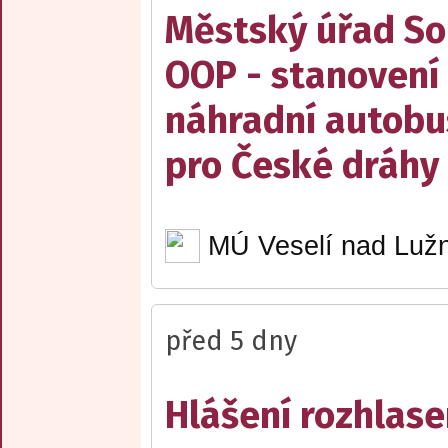
Městský úřad Sob
OOP - stanovení 
náhradní autobu
pro České dráhy a
MÚ Veselí nad Lužn
před 5 dny
Hlášení rozhlase