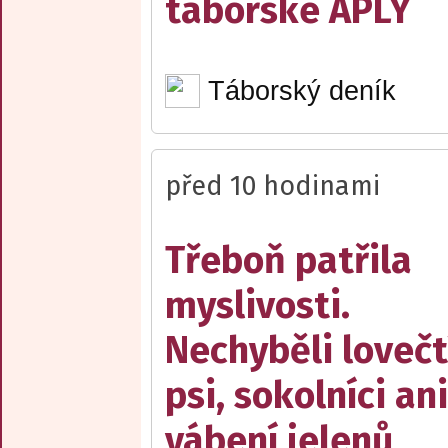
táborské APLY
Táborský deník
před 10 hodinami
Třeboň patřila
myslivosti.
Nechyběli lovečt
psi, sokolníci ani
vábení jelenů