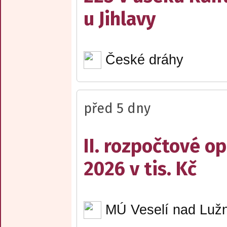
u Jihlavy
České dráhy
před 5 dny
II. rozpočtové op
2026 v tis. Kč
MÚ Veselí nad Lužn