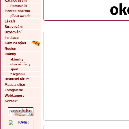
Katalog firem
ok
.: Řemeslníci
Inzerce zdarma
.: přidat inzerát
Lékaři
Stravování
Ubytování
Instituce
Kam na výlet
Region
Články
.: aktuality
.: obecní úřady
.: sport
.: z regionu
Diskusní fórum
Mapa a ulice
Fotogalerie
Webkamery
Kontakt