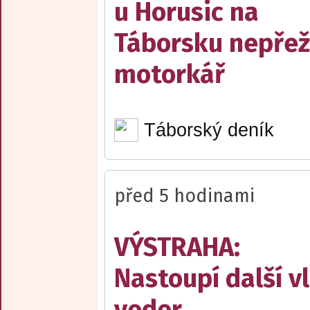
u Horusic na
Táborsku nepřež
motorkář
Táborský deník
před 5 hodinami
VÝSTRAHA:
Nastoupí další v
veder.