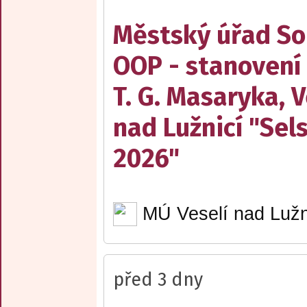
Městský úřad Sob
OOP - stanovení
T. G. Masaryka, V
nad Lužnicí "Sel
2026"
MÚ Veselí nad Lužn
před 3 dny