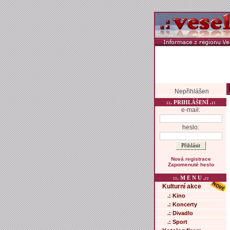
Nepřihlášen
::. PRIHLÁŠENÍ .::
e-mail:
heslo:
Nová registrace
Zapomenuté heslo
::. M E N U .::
Kulturní akce
.: Kino
.: Koncerty
.: Divadlo
.: Sport