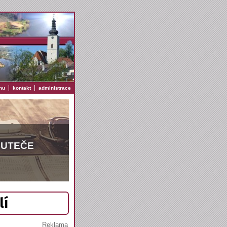
|
|
nu
kontakt
administrace
EUTEČE
lí
Reklama