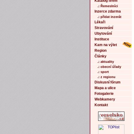
Katalog firem
.: Řemeslníci
Inzerce zdarma
.: přidat inzerát
Lékaři
Stravování
Ubytování
Instituce
Kam na výlet
Region
Články
.: aktuality
.: obecní úřady
.: sport
.: z regionu
Diskusní fórum
Mapa a ulice
Fotogalerie
Webkamery
Kontakt