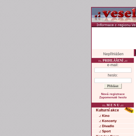
Nepřihlášen
::. PRIHLÁŠENÍ .::
e-mail:
heslo:
Nová registrace
Zapomenuté heslo
::. M E N U .::
Kulturní akce
.: Kino
.: Koncerty
.: Divadlo
.: Sport