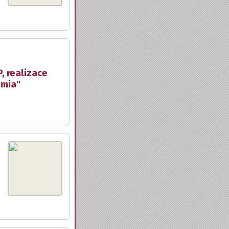
, realizace
emia"