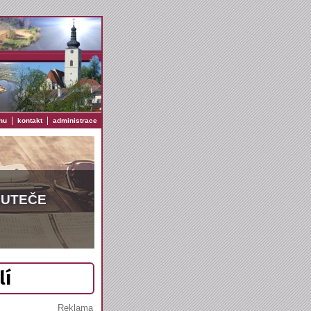
|
|
nu
kontakt
administrace
EUTEČE
lí
Reklama