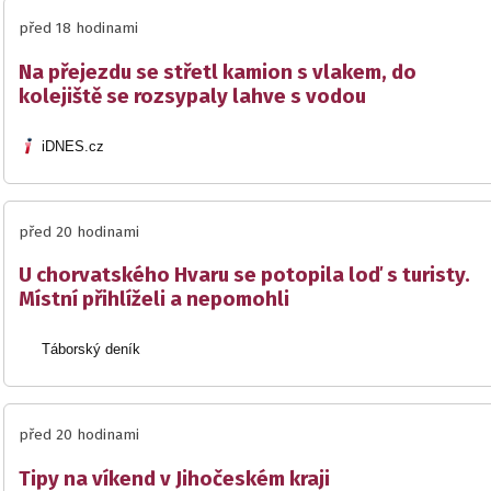
před 18 hodinami
Na přejezdu se střetl kamion s vlakem, do
kolejiště se rozsypaly lahve s vodou
iDNES.cz
před 20 hodinami
U chorvatského Hvaru se potopila loď s turisty.
Místní přihlíželi a nepomohli
Táborský deník
před 20 hodinami
Tipy na víkend v Jihočeském kraji