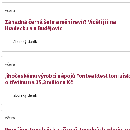
včera
Záhadná černá šelma mění revír? Viděli ji i na
Hradecku a u Budějovic
Táborský deník
včera
Jihočeskému výrobci nápojů Fontea klesl loni zisk
o třetinu na 35,3 milionu Kč
Táborský deník
včera
Pronájem tepelných zařízení, tepelných zdrojů, r