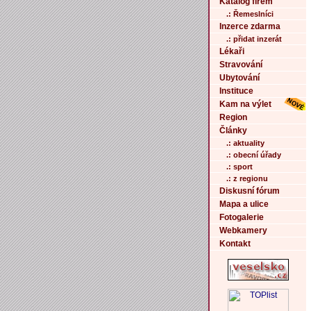
Katalog firem
.: Řemeslníci
Inzerce zdarma
.: přidat inzerát
Lékaři
Stravování
Ubytování
Instituce
Kam na výlet
Region
Články
.: aktuality
.: obecní úřady
.: sport
.: z regionu
Diskusní fórum
Mapa a ulice
Fotogalerie
Webkamery
Kontakt