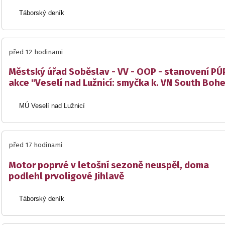
Táborský deník
před 12 hodinami
Městský úřad Soběslav - VV - OOP - stanovení PÚP
akce "Veselí nad Lužnicí: smyčka k. VN South Boh
MÚ Veselí nad Lužnicí
před 17 hodinami
Motor poprvé v letošní sezoně neuspěl, doma
podlehl prvoligové Jihlavě
Táborský deník