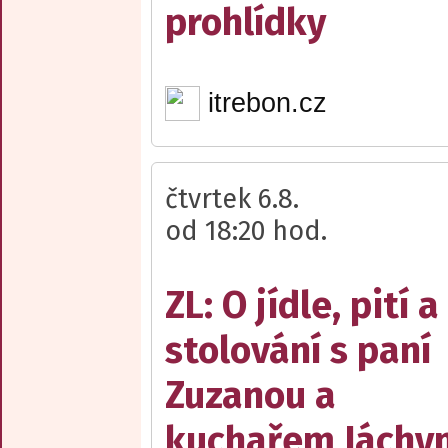
prohlídky
itrebon.cz
čtvrtek 6.8.
od 18:20 hod.
ZL: O jídle, pití a
stolování s paní
Zuzanou a
kuchařem Jách