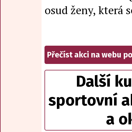
osud ženy, která s
Přečíst akci na webu p
Další ku
sportovní a
a o