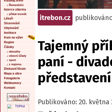
Katalog firem
.: Řemeslníci
Inzerce zdarma
.: přidat inzerát
itrebon.cz
publikováno
Lékaři
Stravování
Ubytování
Instituce
Kam na výlet
Tajemný pří
Region
Články
.: aktuality
paní - divad
.: obecní úřady
.: sport
.: z regionu
Diskusní fórum
představení
Mapa a ulice
Fotogalerie
Webkamery
Kontakt
Publikováno: 20. května 