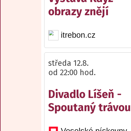
obrazy znějí
itrebon.cz
středa 12.8.
od 22:00 hod.
Divadlo Líšeň -
Spoutaný trávou
Veselské pískovny