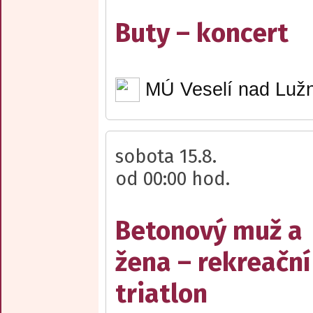
Buty – koncert
MÚ Veselí nad Lužn
sobota 15.8.
od 00:00 hod.
Betonový muž a
žena – rekreační
triatlon