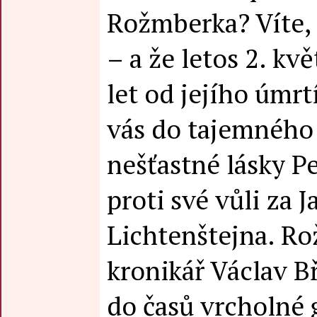
Rožmberka? Víte, 
– a že letos 2. kv
let od jejího úmr
vás do tajemného
nešťastné lásky P
proti své vůli za J
Lichtenštejna. R
kronikář Václav B
do časů vrcholné 