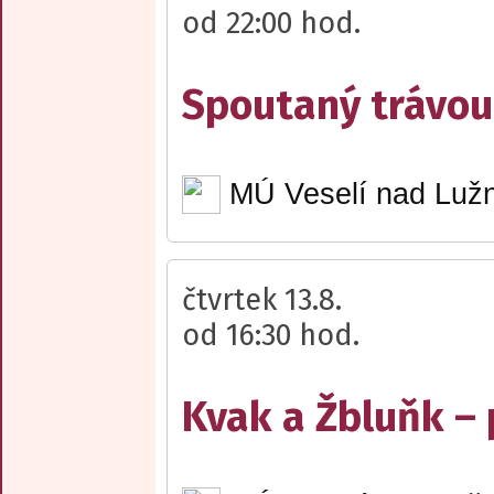
od 22:00 hod.
Spoutaný trávou 
MÚ Veselí nad Lužn
čtvrtek 13.8.
od 16:30 hod.
Kvak a Žbluňk –