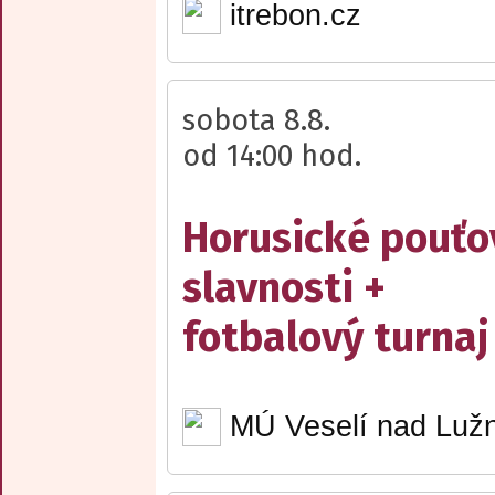
itrebon.cz
sobota 8.8.
od 14:00 hod.
Horusické pouťo
slavnosti +
fotbalový turnaj
MÚ Veselí nad Lužn