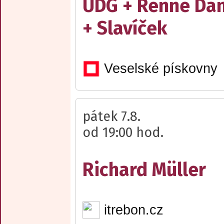
UDG + Renne Da
+ Slavíček
Veselské pískovny
pátek 7.8.
od 19:00 hod.
Richard Müller
itrebon.cz