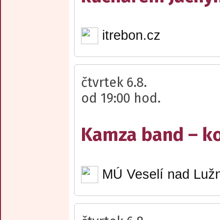
itrebon.cz
čtvrtek 6.8.
od 19:00 hod.
Kamza band – k
MÚ Veselí nad Lužn