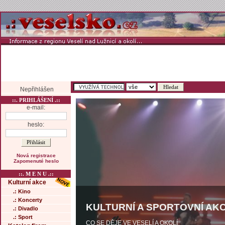
Nepřihlášen
::. PRIHLÁŠENÍ .::
e-mail:
heslo:
Nová registrace
Zapomenuté heslo
::. M E N U .::
Kulturní akce
.: Kino
.: Koncerty
KULTURNÍ A SPORTOVNÍ AKC
.: Divadlo
.: Sport
CO SE DĚJE VE VESELÍ A OKOLÍ