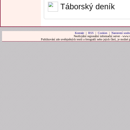
Táborský deník
Kontakt
|
RSS
|
Cookies
|
Nastavení soubo
Neoficiální regionální informační server - www.
Publikování zde uveřejněných textů a fotografií nebo jejich částí, je možné