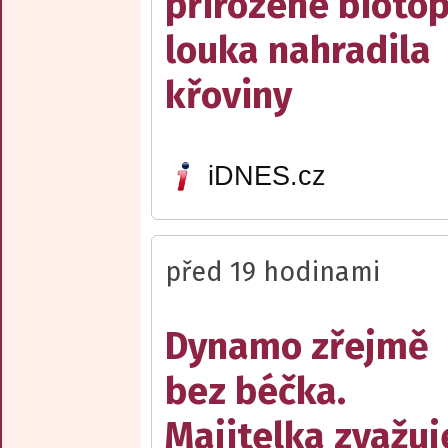
přirozené biotop
louka nahradila
křoviny
iDNES.cz
před 19 hodinami
Dynamo zřejmě
bez béčka.
Majitelka zvažuj