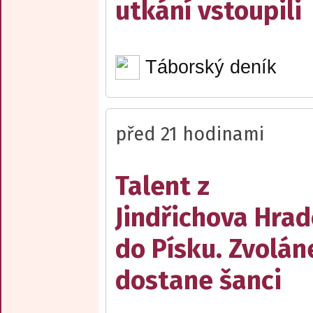
utkání vstoupili
Táborský deník
před 21 hodinami
Talent z
Jindřichova Hrad
do Písku. Zvolán
dostane šanci