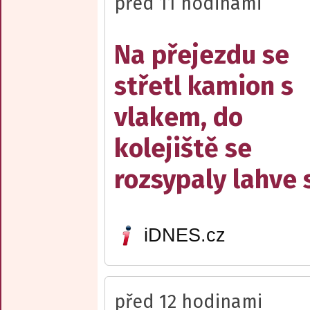
před 11 hodinami
Na přejezdu se
střetl kamion s
vlakem, do
kolejiště se
rozsypaly lahve 
iDNES.cz
před 12 hodinami