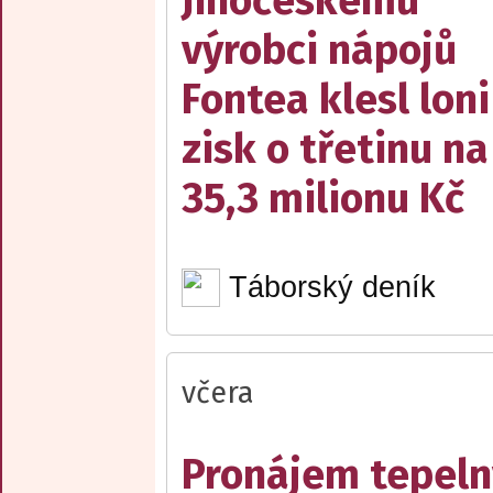
Jihočeskému
výrobci nápojů
Fontea klesl loni
zisk o třetinu na
35,3 milionu Kč
Táborský deník
včera
Pronájem tepelný