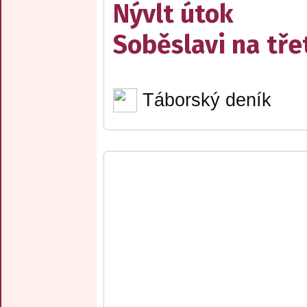
Nývlt útok
Soběslavi na třet
Táborský deník