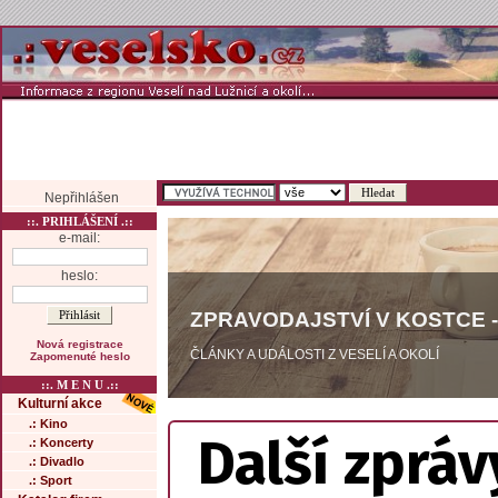
Nepřihlášen
::. PRIHLÁŠENÍ .::
e-mail:
heslo:
ZPRAVODAJSTVÍ V KOSTCE -
Nová registrace
ČLÁNKY A UDÁLOSTI Z VESELÍ A OKOLÍ
Zapomenuté heslo
::. M E N U .::
Kulturní akce
.: Kino
Další zpráv
.: Koncerty
.: Divadlo
.: Sport