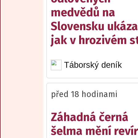
medvědů na
Slovensku ukáza
jak v hrozivém s
Táborský deník
před 18 hodinami
Záhadná černá
šelma mění reví