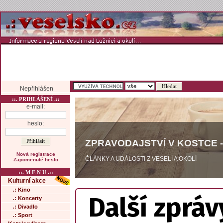
Nepřihlášen
::. PRIHLÁŠENÍ .::
e-mail:
heslo:
ZPRAVODAJSTVÍ V KOSTCE -
Nová registrace
ČLÁNKY A UDÁLOSTI Z VESELÍ A OKOLÍ
Zapomenuté heslo
::. M E N U .::
Kulturní akce
.: Kino
Další zpráv
.: Koncerty
.: Divadlo
.: Sport