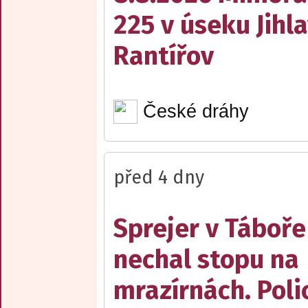
225 v úseku Jihl
Rantířov
České dráhy
před 4 dny
Sprejer v Táboře
nechal stopu na
mrazírnách. Poli