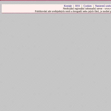
Kontakt
|
RSS
|
Cookies
|
Nastavení soubo
Neoficiální regionální informační server - www.
Publikování zde uveřejněných textů a fotografií nebo jejich částí, je možné