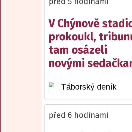
před 5 hodinami
V Chýnově stadi
prokoukl, tribun
tam osázeli
novými sedačka
Táborský deník
před 6 hodinami