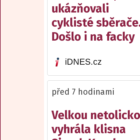
ukázňovali
cyklisté sběrače
Došlo i na facky
iDNES.cz
před 7 hodinami
Velkou netolick
vyhrála klisna