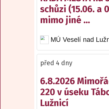
schůzi (15.06. a 
mimo jiné ...
MÚ Veselí nad Lužn
před 4 dny
6.8.2026 Mimořá
220 v úseku Tábo
Lužnicí