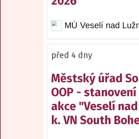
2026"
MÚ Veselí nad Lužn
před 4 dny
Městský úřad Sob
OOP - stanovení 
akce "Veselí nad
k. VN South Boh