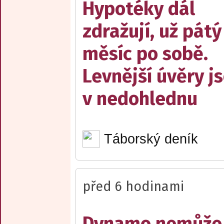
Hypotéky dál
zdražují, už pátý
měsíc po sobě.
Levnější úvěry j
v nedohlednu
Táborský deník
před 6 hodinami
Dynamo nemůže