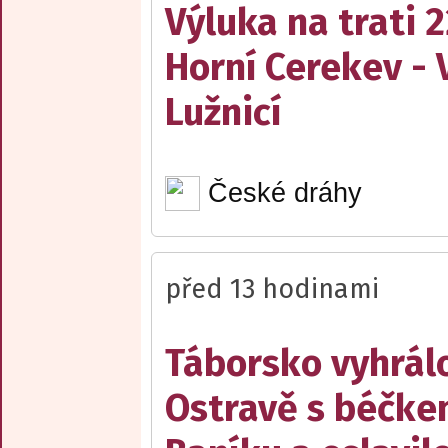
Výluka na trati 
Horní Cerekev - 
Lužnicí
České dráhy
před 13 hodinami
Táborsko vyhrál
Ostravě s béčk