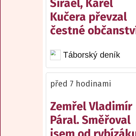
Sirael, Karel
Kučera převzal
čestné občanstv
Táborský deník
před 7 hodinami
Zemřel Vladimír
Páral. Směřoval
jsem od rybízák