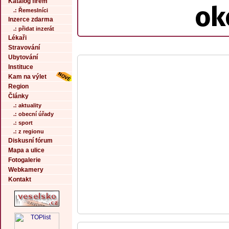
Katalog firem
ok
.: Řemeslníci
Inzerce zdarma
.: přidat inzerát
Lékaři
Stravování
Ubytování
Instituce
Kam na výlet
Region
Články
.: aktuality
.: obecní úřady
.: sport
.: z regionu
Diskusní fórum
Mapa a ulice
Fotogalerie
Webkamery
Kontakt