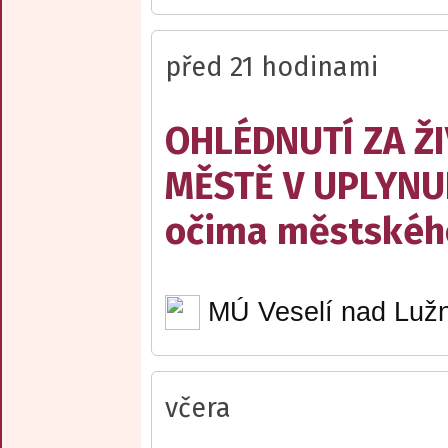
před 21 hodinami
OHLÉDNUTÍ ZA Ž
MĚSTĚ V UPLYNU
očima městskéh
MÚ Veselí nad Lužn
včera