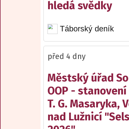
hledá svědky
Táborský deník
před 4 dny
Městský úřad Sob
OOP - stanovení
T. G. Masaryka, V
nad Lužnicí "Sel