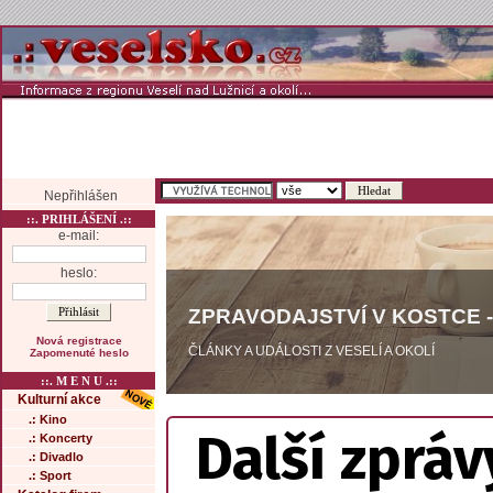
Nepřihlášen
::. PRIHLÁŠENÍ .::
e-mail:
heslo:
ZPRAVODAJSTVÍ V KOSTCE -
Nová registrace
ČLÁNKY A UDÁLOSTI Z VESELÍ A OKOLÍ
Zapomenuté heslo
::. M E N U .::
Kulturní akce
.: Kino
Další zpráv
.: Koncerty
.: Divadlo
.: Sport