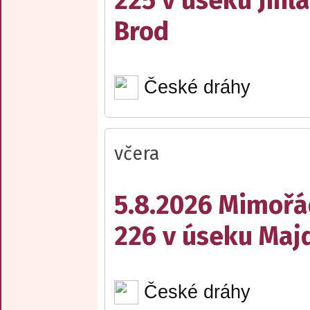
225 v úseku Jihl
Brod
České dráhy
včera
5.8.2026 Mimořá
226 v úseku Maj
České dráhy