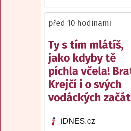
před 10 hodinami
Ty s tím mlátíš,
jako kdyby tě
píchla včela! Bra
Krejčí i o svých
vodáckých začát
iDNES.cz