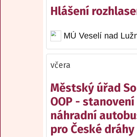
Hlášení rozhlase
MÚ Veselí nad Lužn
včera
Městský úřad Sob
OOP - stanovení 
náhradní autobu
pro České dráhy a