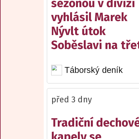
sezonou v divizi
vyhlásil Marek
Nývlt útok
Soběslavi na třet
Táborský deník
před 3 dny
Tradiční dechov
kapely se