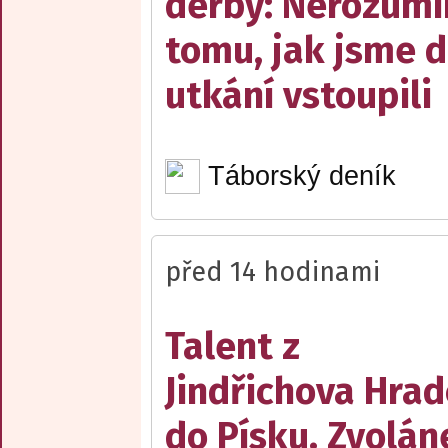
derby: Nerozum
tomu, jak jsme 
utkání vstoupili
Táborský deník
před 14 hodinami
Talent z
Jindřichova Hrad
do Písku. Zvolán