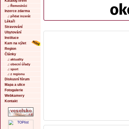
Katalog firem
ok
.: Řemeslníci
Inzerce zdarma
.: přidat inzerát
Lékaři
Stravování
Ubytování
Instituce
Kam na výlet
Region
Články
.: aktuality
.: obecní úřady
.: sport
.: z regionu
Diskusní fórum
Mapa a ulice
Fotogalerie
Webkamery
Kontakt