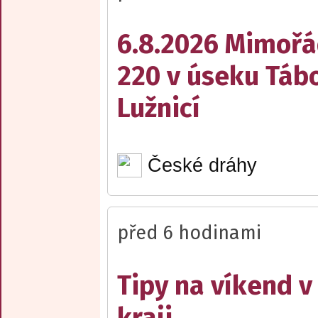
6.8.2026 Mimořá
220 v úseku Tábo
Lužnicí
České dráhy
před 6 hodinami
Tipy na víkend 
kraji