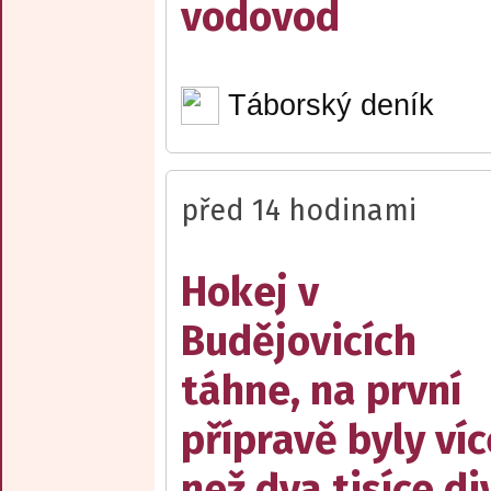
vodovod
Táborský deník
před 14 hodinami
Hokej v
Budějovicích
táhne, na první
přípravě byly víc
než dva tisíce d