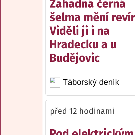
Záhadná černá
šelma mění reví
Viděli ji i na
Hradecku a u
Budějovic
Táborský deník
před 12 hodinami
Pod elektrickým