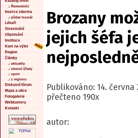
Katalog firem
.: Řemeslníci
Brozany mož
Inzerce zdarma
.: přidat inzerát
Lékaři
Stravování
jejich šéfa j
Ubytování
Instituce
Kam na výlet
nejposledně
Region
Články
.: aktuality
.: obecní úřady
.: sport
.: z regionu
Publikováno: 14. června 
Diskusní fórum
Mapa a ulice
přečteno 190x
Fotogalerie
Webkamery
Kontakt
autor: