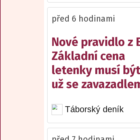
před 6 hodinami
Nové pravidlo z 
Základní cena
letenky musí bý
už se zavazadle
Táborský deník
před 7 hodinami