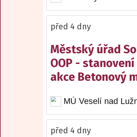
před 4 dny
Městský úřad Sob
OOP - stanovení 
akce Betonový m
MÚ Veselí nad Lužn
před 4 dny