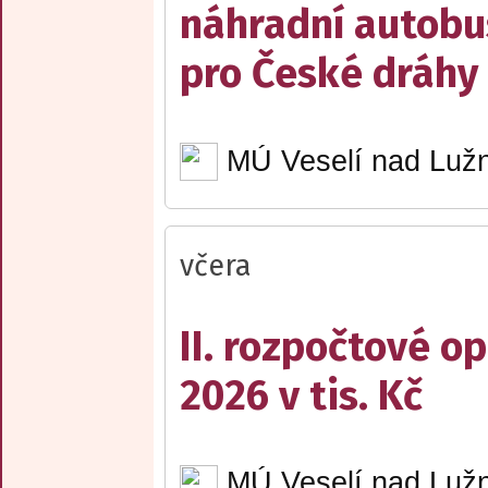
náhradní autobu
pro České dráhy a
MÚ Veselí nad Lužn
včera
II. rozpočtové op
2026 v tis. Kč
MÚ Veselí nad Lužn