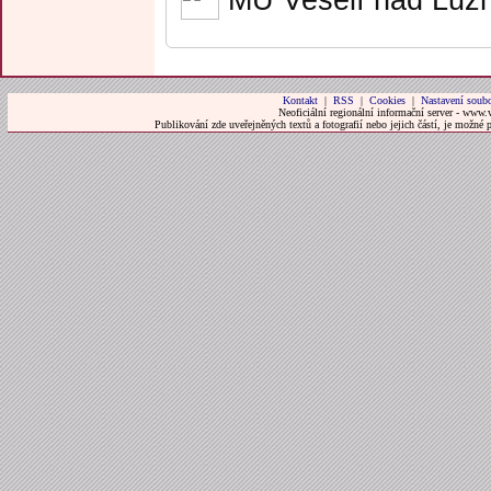
MÚ Veselí nad Lužn
Kontakt
|
RSS
|
Cookies
|
Nastavení soubo
Neoficiální regionální informační server - www.
Publikování zde uveřejněných textů a fotografií nebo jejich částí, je možné