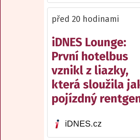
před 20 hodinami
iDNES Lounge:
První hotelbus
vznikl z liazky,
která sloužila ja
pojízdný rentge
iDNES.cz