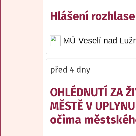
Hlášení rozhlase
MÚ Veselí nad Lužn
před 4 dny
OHLÉDNUTÍ ZA Ž
MĚSTĚ V UPLYNU
očima městskéh