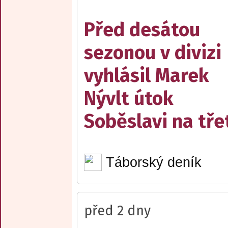
Před desátou
sezonou v divizi
vyhlásil Marek
Nývlt útok
Soběslavi na třet
Táborský deník
před 2 dny