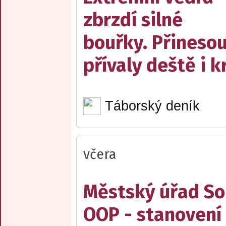
zbrzdí silné
bouřky. Přineso
přívaly deště i k
Táborský deník
včera
Městský úřad Sob
OOP - stanovení 