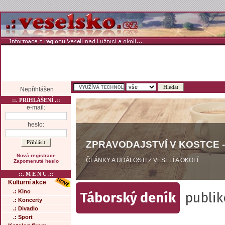
Nepřihlášen
::. PRIHLÁŠENÍ .::
e-mail:
heslo:
ZPRAVODAJSTVÍ V KOSTCE -
Nová registrace
ČLÁNKY A UDÁLOSTI Z VESELÍ A OKOLÍ
Zapomenuté heslo
::. M E N U .::
Kulturní akce
.: Kino
Táborský deník
publik
.: Koncerty
.: Divadlo
.: Sport