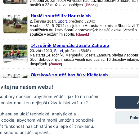
v sobotu 20.září 2014 ve Veselí nad Lužnicí postavilo rekordníc
hasičů a 22 družstev dospělých.
[článek]
Hasiči soutěžili v Horusicích
2. června 2014
,
Sport
, přečteno 5204x
V sobotu 31. 5. 2014 se sjelo do Horusic, kde místní Sbor slavil 1
soutěžních družstev Sborů dobrovolných hasičů okrsku Veselí n.
soutěže v požárním sportu.
[článek]
14. ročník Memoriálu Josefa Žahoura
23. září 2013
,
Sport
, přečteno 5848x
Na startu 14. ročníku Memoriálu Josefa Žahoura přivítal v sobotu 
Sbor dobrovolných hasičů Veselí nad Lužnicí 16 družstev mladýc
dospělých.
[článek]
Okrsková soutěž hasičů v Klečatech
27. května 2013
,
Sport
, přečteno 5700x
Hasiči z okrsku Veselí nad Lužnicí se v sobotu 25. 5. 2013 sjeli d
 vítej na našem webu!
dobrovolných hasičů uspořádal okrskové kolo soutěže v požární
oubory cookies, abychom věděli, jak to na našem
poskytnout ten nejlepší uživatelský zážitek?
« novější články
strana 2/17
hlasu se uloží technické, analytické a
Pokr
 cookie, abychom vám mohli umožnit pohodlné
it funkčnost našich stránek a lépe cílit reklamu.
« Zpět na seznam všech článků.
 snadno později upravit.
Kontakt
|
RSS
|
Cookies
|
Nastavení souborů cookie