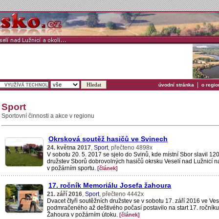
|
úvodní stránka
o regio
Sport
Sportovní činnosti a akce v regionu
Okrsková soutěž hasičů ve Svinech
24. května 2017
,
Sport
, přečteno 4898x
V sobotu 20. 5. 2017 se sjelo do Svinů, kde místní Sbor slavil 120
družstev Sborů dobrovolných hasičů okrsku Veselí nad Lužnicí n
v požárním sportu.
[článek]
17. ročník Memoriálu Josefa žahoura
21. září 2016
,
Sport
, přečteno 4442x
Dvacet čtyři soutěžních družstev se v sobotu 17. září 2016 ve Ves
podmračeného až deštivého počasí postavilo na start 17. ročník
Žahoura v požárním útoku.
[článek]