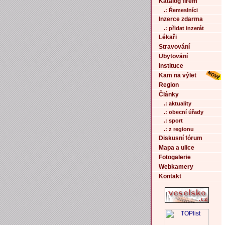
Katalog firem
.: Řemeslníci
Inzerce zdarma
.: přidat inzerát
Lékaři
Stravování
Ubytování
Instituce
Kam na výlet
Region
Články
.: aktuality
.: obecní úřady
.: sport
.: z regionu
Diskusní fórum
Mapa a ulice
Fotogalerie
Webkamery
Kontakt