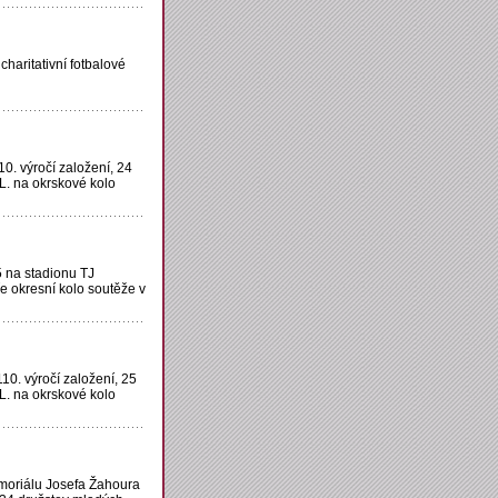
charitativní fotbalové
10. výročí založení, 24
L. na okrskové kolo
 na stadionu TJ
e okresní kolo soutěže v
110. výročí založení, 25
L. na okrskové kolo
moriálu Josefa Žahoura