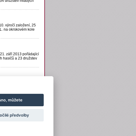
h 34 družstev mladých
10. výročí založení, 25
 L. na okrskovém kole
21. září 2013 pořádající
h hasičů a 23 družstev
o Klečat, kde místní Sbor
m sportu.
[článek]
Ano, můžete
starší články »
očilé předvolby