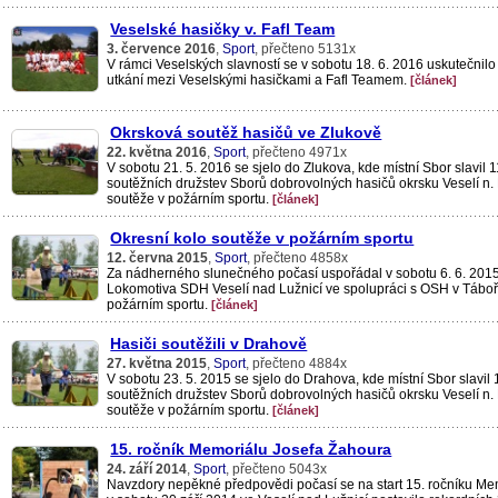
Veselské hasičky v. Fafl Team
3. července 2016
,
Sport
, přečteno 5131x
V rámci Veselských slavností se v sobotu 18. 6. 2016 uskutečnilo 
utkání mezi Veselskými hasičkami a Fafl Teamem.
[článek]
Okrsková soutěž hasičů ve Zlukově
22. května 2016
,
Sport
, přečteno 4971x
V sobotu 21. 5. 2016 se sjelo do Zlukova, kde místní Sbor slavil 1
soutěžních družstev Sborů dobrovolných hasičů okrsku Veselí n. 
soutěže v požárním sportu.
[článek]
Okresní kolo soutěže v požárním sportu
12. června 2015
,
Sport
, přečteno 4858x
Za nádherného slunečného počasí uspořádal v sobotu 6. 6. 2015
Lokomotiva SDH Veselí nad Lužnicí ve spolupráci s OSH v Táboř
požárním sportu.
[článek]
Hasiči soutěžili v Drahově
27. května 2015
,
Sport
, přečteno 4884x
V sobotu 23. 5. 2015 se sjelo do Drahova, kde místní Sbor slavil 
soutěžních družstev Sborů dobrovolných hasičů okrsku Veselí n. 
soutěže v požárním sportu.
[článek]
15. ročník Memoriálu Josefa Žahoura
24. září 2014
,
Sport
, přečteno 5043x
Navzdory nepěkné předpovědi počasí se na start 15. ročníku Me