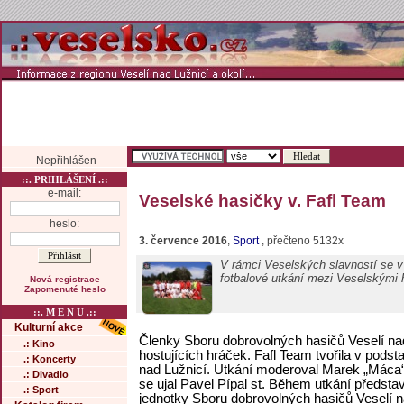
Nepřihlášen
::. PRIHLÁŠENÍ .::
e-mail:
Veselské hasičky v. Fafl Team
heslo:
3. července 2016
,
Sport
, přečteno 5132x
V rámci Veselských slavností se v 
fotbalové utkání mezi Veselskými
Nová registrace
Zapomenuté heslo
::. M E N U .::
Kulturní akce
Členky Sboru dobrovolných hasičů Veselí nad
.: Kino
hostujících hráček. Fafl Team tvořila v pods
.: Koncerty
nad Lužnicí. Utkání moderoval Marek „Máca
.: Divadlo
se ujal Pavel Pípal st. Během utkání předsta
.: Sport
jednotky Sboru dobrovolných hasičů Veselí n