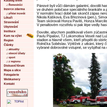
Katalog firem
.: Řemeslníci
Pánové byli vůči dámám galantní, dovolili ha
Inzerce zdarma
ve druhém poločase speciálního brankáře a př
V normální hrací době tak skončil zápas ner
.: přidat inzerát
Nikola Kášková, Eva Březinová (pen.), Simon
Lékaři
Team skórovali Honza Pavliš, Honza Marcilis
Stravování
V penaltovém rozstřelu si pak lépe vedly hasi
Ubytování
Instituce
Dovolte, abychom poděkovali všem zúčastně
Pavlu Pípalovi, TJ Lokomotiva Veselí nad Lužn
Kam na výlet
stadion a hlavně všem, kteří přispěli do sbí
Region
Rolnička Soběslav. Výtěžek z utkání, který č
Články
vybrané dobrovolné vstupné, se vyšplhal na 
.: aktuality
.: obecní úřady
.: sport
.: z regionu
Diskusní fórum
Mapa a ulice
Fotogalerie
Webkamery
Kontakt