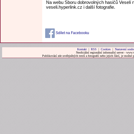
Na webu Sboru dobrovolných hasičů Veselí na
veseli.hyperlink.cz i další fotografie.
Sdílet na Facebooku
Kontakt
|
RSS
|
Cookies
|
Nastavení soubo
Neoficiální regionální informační server - www.
Publikování zde uveřejněných textů a fotografií nebo jejich částí, je možné