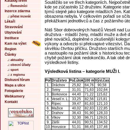
Katalog firem
Soutěžilo se ve třech kategoriích. Nejpočetn
.: Řemeslníci
kde se zúčastnilo 12 družstev. Kategorie star
Inzerce zdarma
týmů stejně jako kategorie mladších žen. Kate
obsazena nebyla. V celkovém pořadí se sčítaj
.: přidat inzerát
překážkami jednotlivců a čas z požárního út
Lékaři
Stravování
Náš Sbor dobrovolných hasičů Veselí nad Lužn
Ubytování
družstva - mladší ženy, mladší muže a dvě 
Instituce
plné nováčků, doplněné o zkušenější kolegyně
výkony a odvezlo si překvapivé vítezství. Da
Kam na výlet
skvělou čtvrtou příčku. Družstvo starších mu
Region
a nastoupilo na požární útok s historickou t
Články
chybě požární útok nedokončilo. A tak obě d
.: aktuality
výsledkové listiny.
.: obecní úřady
.: sport
Výsledková listina – kategorie MUŽI I.
.: z regionu
Diskusní fórum
Poř
Družstvo
Pož.útok
100 m
Výsl.čas
1.
Dráchov
25,82
64,76
90,58
Mapa a ulice
2.
Sviny
31,01
71,63
102,64
Fotogalerie
3.
Borkovice
44,40
71,22
115,62
Webkamery
4.
Veselí n. L.
33,25
82,56
115,81
Kontakt
5.
Řípec
39,47
81,63
121,10
6.
Mažice
40,02
82,83
122,85
7.
Drahov
36,43
91,90
128,33
8.
Vlkov
32,30
96,71
129,01
9.
Zálší
44,01
90,51
134,52
10.
Horusice
51,01
86,45
137,46