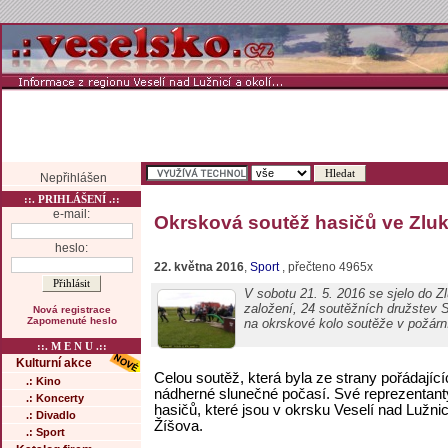
Nepřihlášen
::. PRIHLÁŠENÍ .::
e-mail:
Okrsková soutěž hasičů ve Zlu
heslo:
22. května 2016
,
Sport
, přečteno 4965x
V sobotu 21. 5. 2016 se sjelo do Zl
založení, 24 soutěžních družstev 
Nová registrace
Zapomenuté heslo
na okrskové kolo soutěže v požárn
::. M E N U .::
Kulturní akce
Celou soutěž, která byla ze strany pořádajíc
.: Kino
nádherné slunečné počasí. Své reprezentant
.: Koncerty
hasičů, které jsou v okrsku Veselí nad Lužni
.: Divadlo
Žíšova.
.: Sport