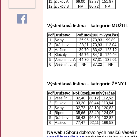
11.
Zlukov A
69,00
82,87
151,87
12.
Zlukov B
NP
80,72
NP
Výsledková listina – kategorie MUŽI II.
Poř
Družstvo
Pož.útok
100 m
Výsl.čas
1.
Sviny
25,96
73,93
99,89
2.
Dráchov
38,11
73,93
112,04
3.
Mažice
39,70
83,42
123,12
4.
Klečaty
45,76
84,18
129,94
5.
Veselí n. L. A
44,70
87,31
132,01
6.
Veselí n. L. B
NP
87,22
NP
Výsledková listina – kategorie ŽENY I.
Poř
Družstvo
Pož.útok
100 m
Výsl.čas
1.
Veselí n. L.
32,40
80,12
112,52
2.
Zlukov
33,20
80,44
113,64
3.
Sviny
32,73
88,10
120,83
4.
Řípec
35,66
88,40
124,06
5.
Dráchov
36,43
96,39
132,82
6.
Mažice
77,47
92,11
169,58
Na webu Sboru dobrovolných hasičů Veselí n