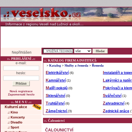
Nepřihlášen
::. PRIHLÁŠENÍ .::
::. KATALOG FIREM A INSTITUCÍ:
e-mail:
>
Katalog
>
Služby a řemesla
>
Řemesla
Elektrikářství
Instalatéři a tope
heslo:
(6)
Kamnářství
Lakýrníci a natě
(1)
Malíři pokojů
Pokrývači a klem
(0)
Nová registrace
Zapomenuté heslo
Sklenářství
Svářečství
(0)
(1)
::. M E N U .::
Truhlářství
Zahradnictví
(6)
(4)
Kulturní akce
Zámečnictví
Zednické práce
(3)
(
.: Kino
.: Koncerty
::. Čalounictví
.: Divadlo
.: Sport
ČALOUNICTVÍ