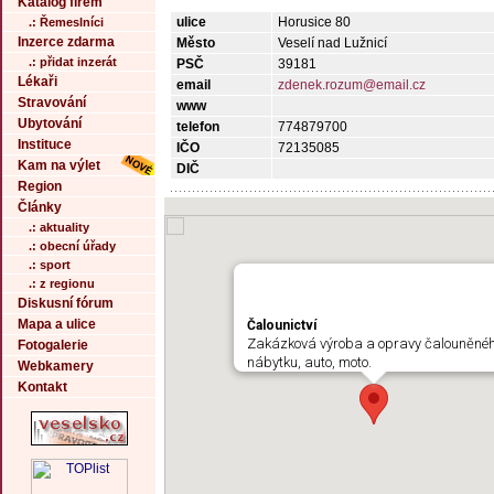
Katalog firem
ulice
Horusice 80
.: Řemeslníci
Inzerce zdarma
Město
Veselí nad Lužnicí
.: přidat inzerát
PSČ
39181
Lékaři
email
zdenek.rozum@email.cz
Stravování
www
Ubytování
telefon
774879700
Instituce
IČO
72135085
Kam na výlet
DIČ
Region
Články
.: aktuality
.: obecní úřady
.: sport
.: z regionu
Diskusní fórum
Mapa a ulice
Čalounictví
Zakázková výroba a opravy čalouněné
Fotogalerie
nábytku, auto, moto.
Webkamery
Kontakt