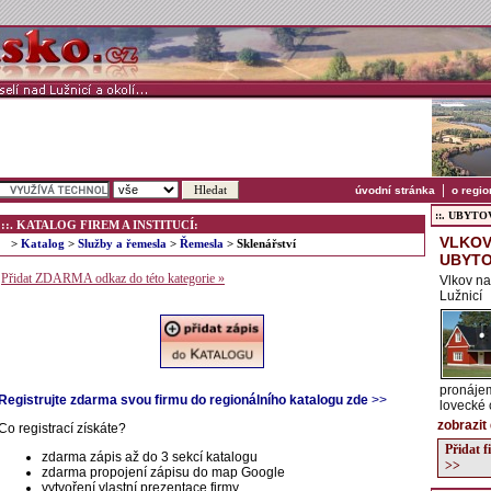
|
úvodní stránka
o regio
::. UBYTOVÁ
::. KATALOG FIREM A INSTITUCÍ:
VLKOV
>
Katalog
>
Služby a řemesla
>
Řemesla
> Sklenářství
UBYTO
Přidat ZDARMA odkaz do této kategorie »
Vlkov na
Lužnicí
pronájem
Registrujte zdarma svou firmu do regionálního katalogu zde
>>
lovecké c
zobrazit
Co registrací získáte?
Přidat 
zdarma zápis až do 3 sekcí katalogu
>>
zdarma propojení zápisu do map Google
vytvoření vlastní prezentace firmy