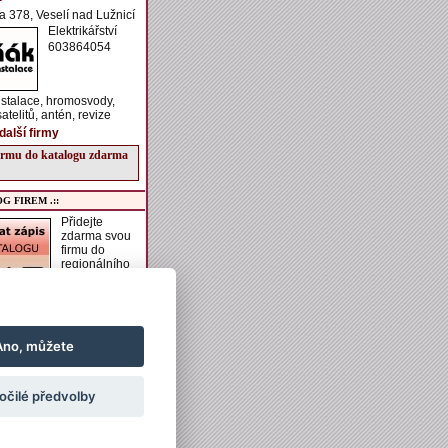
ka 378, Veselí nad Lužnicí
Elektrikářství
603864054
nstalace, hromosvody,
atelitů, antén, revize
další firmy
firmu do katalogu zdarma
G FIREM .::
Přidejte
zdarma svou
firmu do
regionálního
katalogu
VESELSKO.
í získáte možnost zadání
aší firmě, vkládání
h akcí do kalendáře
Ano, můžete
vkládání obrázků a
ch informací k ubytování
ání.
očilé předvolby
irmu do katalogu zdarma