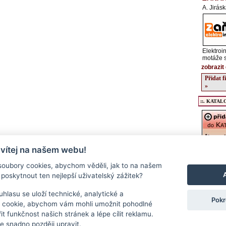
A. Jirás
Elektroi
motáže s
zobrazit 
Přidat 
»
::. KATALO
 vítej na našem webu!
Registrac
údajů o v
oubory cookies, abychom věděli, jak to na našem
kulturníc
poskytnout ten nejlepší uživatelský zážitek?
regionu, 
podrobný
a stravov
hlasu se uloží technické, analytické a
Pokr
Přidat f
 cookie, abychom vám mohli umožnit pohodlné
>>
it funkčnost našich stránek a lépe cílit reklamu.
 snadno později upravit.