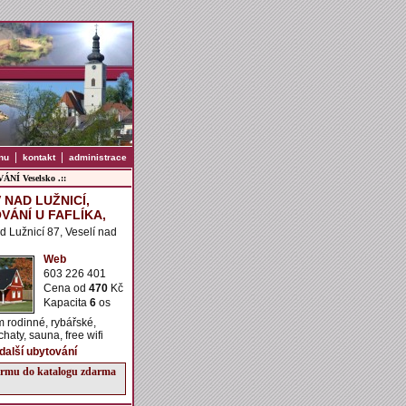
|
|
nu
kontakt
administrace
NÍ Veselsko .::
 NAD LUŽNICÍ,
VÁNÍ U FAFLÍKA,
d Lužnicí 87, Veselí nad
Web
603 226 401
Cena od
470
Kč
Kapacita
6
os
 rodinné, rybářské,
haty, sauna, free wifi
 další ubytování
firmu do katalogu zdarma