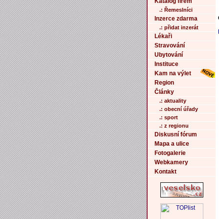
Katalog firem
.: Řemeslníci
Inzerce zdarma
.: přidat inzerát
Lékaři
Stravování
Ubytování
Instituce
Kam na výlet
Region
Články
.: aktuality
.: obecní úřady
.: sport
.: z regionu
Diskusní fórum
Mapa a ulice
Fotogalerie
Webkamery
Kontakt