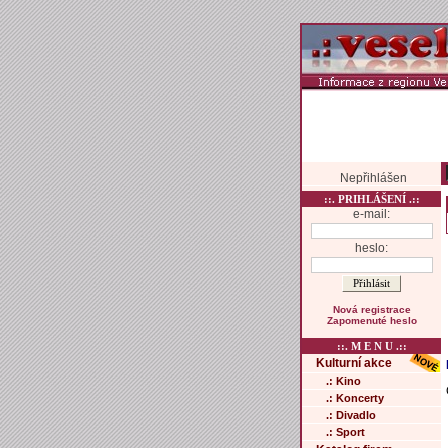
Nepřihlášen
::. PRIHLÁŠENÍ .::
e-mail:
heslo:
Nová registrace
Zapomenuté heslo
::. M E N U .::
Kulturní akce
.: Kino
.: Koncerty
.: Divadlo
.: Sport