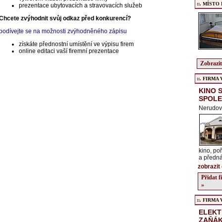
::. MÍSTO
prezentace ubytovacích a stravovacích služeb
Chcete zvýhodnit svůj odkaz před konkurencí?
podívejte se na možnosti zvýhodněného zápisu
získáte přednostní umístění ve výpisu firem
online editaci vaší firemní prezentace
Zobrazit
::. FIRMA Ve
KINO 
SPOLE
Nerudov
kino, po
a předn
zobrazit 
Přidat 
»
::. FIRMA Ve
ELEKT
ZAŇÁ