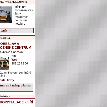
 PRO VAŠI REKLAMU .::
Místo pro
zobrazení vaší
firmy,
restaurace,
penzionu,
hotelu...
 ceník >>
selsko .::
SOBĚSLAV A
ČENSKÉ CENTRUM
a 424/2, Soběslav
Kina
Web
381 214 956
řádání školení, seminářů
ášek
další firmy
firmu do katalogu zdarma
selsko .::
ROINSTALACE - JIŘÍ
K