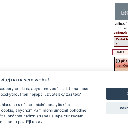
vnitrost
doprava
zobrazit 
Přidat 
»
::. KATALO
 vítej na našem webu!
Registrac
údajů o v
oubory cookies, abychom věděli, jak to na našem
kulturníc
poskytnout ten nejlepší uživatelský zážitek?
regionu, 
podrobný
a stravov
hlasu se uloží technické, analytické a
Pokr
Přidat f
 cookie, abychom vám mohli umožnit pohodlné
>>
it funkčnost našich stránek a lépe cílit reklamu.
 snadno později upravit.
Kontakt
|
RSS
|
Cookies
|
Nastavení souborů cookie