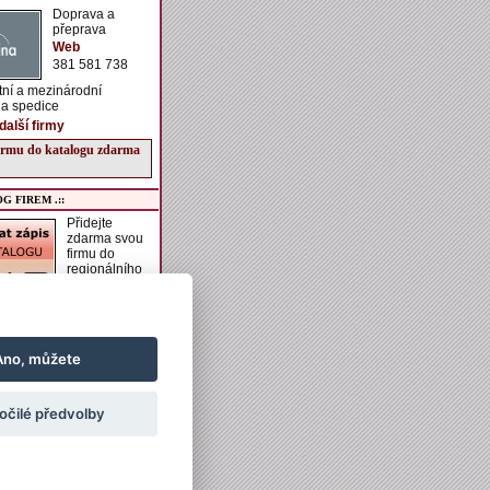
Doprava a
přeprava
Web
381 581 738
átní a mezinárodní
 a spedice
další firmy
firmu do katalogu zdarma
G FIREM .::
Přidejte
zdarma svou
firmu do
regionálního
katalogu
VESELSKO.
í získáte možnost zadání
aší firmě, vkládání
h akcí do kalendáře
Ano, můžete
vkládání obrázků a
ch informací k ubytování
ání.
očilé předvolby
irmu do katalogu zdarma