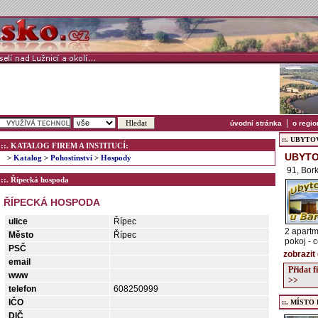
|
úvodní stránka
o regio
::. UBYTOVÁ
::. KATALOG FIREM A INSTITUCÍ:
UBYTO
>
Katalog
>
Pohostinství
>
Hospody
91, Bor
::. Řípecká hospoda
ŘÍPECKÁ HOSPODA
ulice
Řípec
2 apartm
Město
Řípec
pokoj - 
PSČ
zobrazit
email
Přidat 
www
>>
telefon
608250999
IČO
::. MÍSTO
DIČ