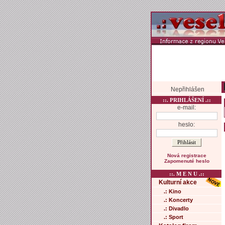
Nepřihlášen
::. PRIHLÁŠENÍ .::
e-mail:
heslo:
Nová registrace
Zapomenuté heslo
::. M E N U .::
Kulturní akce
.: Kino
.: Koncerty
.: Divadlo
.: Sport