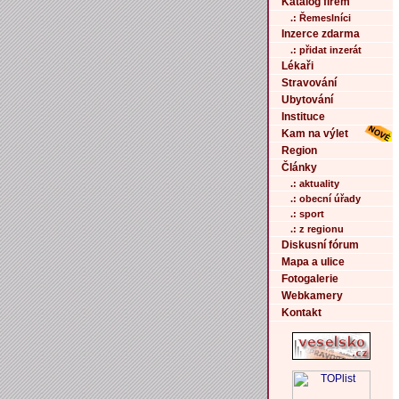
Katalog firem
.: Řemeslníci
Inzerce zdarma
.: přidat inzerát
Lékaři
Stravování
Ubytování
Instituce
Kam na výlet
Region
Články
.: aktuality
.: obecní úřady
.: sport
.: z regionu
Diskusní fórum
Mapa a ulice
Fotogalerie
Webkamery
Kontakt