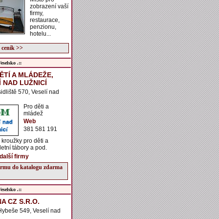
zobrazení vaší
firmy,
restaurace,
penzionu,
hotelu...
 ceník >>
selsko .::
ĚTÍ A MLÁDEŽE,
Í NAD LUŽNICÍ
sidliště 570, Veselí nad
Pro děti a
mládež
Web
381 581 191
kroužky pro děti a
letní tábory a pod.
další firmy
firmu do katalogu zdarma
selsko .::
A CZ S.R.O.
 Hybeše 549, Veselí nad