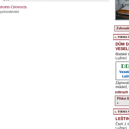
POPIS ČINNOSTI:
pohostinství
Zobrazit
::. FIRMA Ve
DŮM D
VESEL
Blatské 
Lužnicí
Zájmové 
mládež, 
zobrazit 
Přidat 
»
::. FIRMA Ve
LEŠTIN
Čtvrť J.
Lužnicí