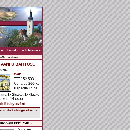
|
|
nu
kontakt
administrace
NÍ Veselsko .::
VÁNÍ U BARTOŠŮ
kovice
Web
777 152 503
Cena od
260
Kč
Kapacita
14
os
ány, 1x 2lůžko, 1x 4lůžko,
celkem 14 osob.
 další ubytování
firmu do katalogu zdarma
 PRO VAŠI REKLAMU .::
Místo pro