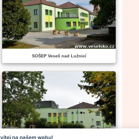
SOŠEP Veselí nad Lužnicí
 vítej na našem webu!