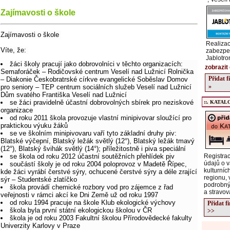
Zajímavosti o škole
Zajímavosti o škole
Realizac
Víte, že:
zabezpe
Jablotro
žáci školy pracují jako dobrovolníci v těchto organizacích:
zobrazit 
Semaforáček – Rodičovské centrum Veselí nad Lužnicí Rolnička
Přidat 
– Diakonie Českobratrské církve evangelické Soběslav Domov
»
pro seniory – TEP centrum sociálních služeb Veselí nad Lužnicí
Dům svatého Františka Veselí nad Lužnicí
se žáci pravidelně účastní dobrovolných sbírek pro neziskové
::. KATALO
organizace
od roku 2011 škola provozuje vlastní minipivovar sloužící pro
praktickou výuku žáků
se ve školním minipivovaru vaří tyto základní druhy piv:
Blatské výčepní, Blatský ležák světlý (12°), Blatský ležák tmavý
(12°), Blatský švihák světlý (14°); příležitostně i piva speciální
se škola od roku 2012 účastní soutěžních přehlídek piv
Registrac
údajů o v
součástí školy je od roku 2004 poloprovoz v Madetě Řípec,
kulturníc
kde žáci vyrábí čerstvé sýry, ochucené čerstvé sýry a déle zrající
regionu, 
sýr – Studentské zlatíčko
podrobný
škola provádí chemické rozbory vod pro zájemce z řad
a stravov
veřejnosti v rámci akcí ke Dni Země už od roku 1997
od roku 1994 pracuje na škole Klub ekologické výchovy
Přidat f
škola byla první státní ekologickou školou v ČR
>>
škola je od roku 2003 Fakultní školou Přírodovědecké fakulty
Univerzity Karlovy v Praze