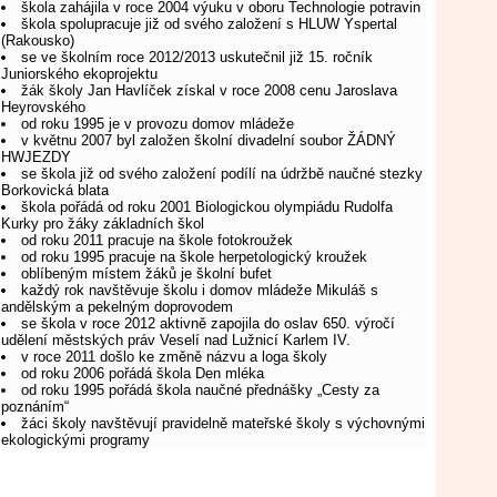
škola zahájila v roce 2004 výuku v oboru Technologie potravin
škola spolupracuje již od svého založení s HLUW Yspertal
(Rakousko)
se ve školním roce 2012/2013 uskutečnil již 15. ročník
Juniorského ekoprojektu
žák školy Jan Havlíček získal v roce 2008 cenu Jaroslava
Heyrovského
od roku 1995 je v provozu domov mládeže
v květnu 2007 byl založen školní divadelní soubor ŽÁDNÝ
HWJEZDY
se škola již od svého založení podílí na údržbě naučné stezky
Borkovická blata
škola pořádá od roku 2001 Biologickou olympiádu Rudolfa
Kurky pro žáky základních škol
od roku 2011 pracuje na škole fotokroužek
od roku 1995 pracuje na škole herpetologický kroužek
oblíbeným místem žáků je školní bufet
každý rok navštěvuje školu i domov mládeže Mikuláš s
andělským a pekelným doprovodem
se škola v roce 2012 aktivně zapojila do oslav 650. výročí
udělení městských práv Veselí nad Lužnicí Karlem IV.
v roce 2011 došlo ke změně názvu a loga školy
od roku 2006 pořádá škola Den mléka
od roku 1995 pořádá škola naučné přednášky „Cesty za
poznáním“
žáci školy navštěvují pravidelně mateřské školy s výchovnými
ekologickými programy