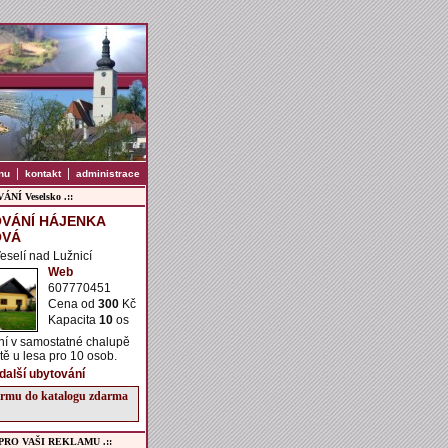
|
|
nu
kontakt
administrace
NÍ Veselsko .::
VÁNÍ HÁJENKA
OVÁ
Veselí nad Lužnicí
Web
607770451
Cena od
300
Kč
Kapacita
10
os
ní v samostatné chalupě
ě u lesa pro 10 osob.
 další ubytování
firmu do katalogu zdarma
 PRO VAŠI REKLAMU .::