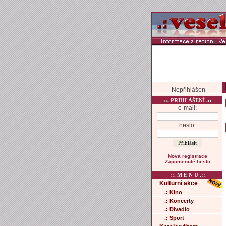
Nepřihlášen
::. PRIHLÁŠENÍ .::
e-mail:
heslo:
Nová registrace
Zapomenuté heslo
::. M E N U .::
Kulturní akce
.: Kino
.: Koncerty
.: Divadlo
.: Sport