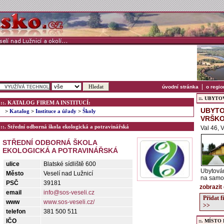
|
úvodní stránka
o regio
::. UBYTOVÁ
::. KATALOG FIREM A INSTITUCÍ:
UBYTO
>
Katalog
>
Instituce a úřady
>
Školy
VRŠK
::. Střední odborná škola ekologická a potravinářská
Val 46, 
STŘEDNÍ ODBORNÁ ŠKOLA
EKOLOGICKÁ A POTRAVINÁŘSKÁ
ulice
Blatské sídliště 600
Ubytová
Město
Veselí nad Lužnicí
na samot
PSČ
39181
zobrazit
email
info@sos-veseli.cz
Přidat 
www
www.sos-veseli.cz/
>>
telefon
381 500 511
IČO
::. MÍSTO