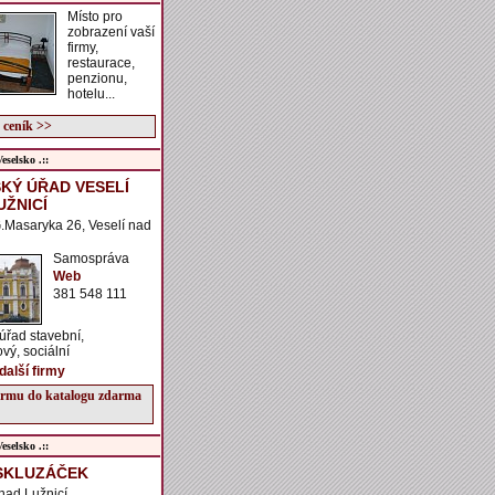
Místo pro
zobrazení vaší
firmy,
restaurace,
penzionu,
hotelu...
 ceník >>
selsko .::
KÝ ÚŘAD VESELÍ
UŽNICÍ
.Masaryka 26, Veselí nad
Samospráva
Web
381 548 111
 úřad stavební,
ý, sociální
další firmy
firmu do katalogu zdarma
selsko .::
SKLUZÁČEK
 nad Lužnicí