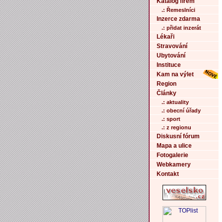
Katalog firem
.: Řemeslníci
Inzerce zdarma
.: přidat inzerát
Lékaři
Stravování
Ubytování
Instituce
Kam na výlet
Region
Články
.: aktuality
.: obecní úřady
.: sport
.: z regionu
Diskusní fórum
Mapa a ulice
Fotogalerie
Webkamery
Kontakt