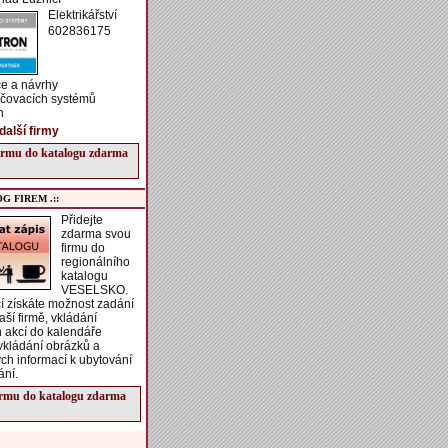
Elektrikářství
602836175
e a návrhy
čovacích systémů
n
další firmy
firmu do katalogu zdarma
G FIREM .::
Přidejte
zdarma svou
firmu do
regionálního
katalogu
VESELSKO.
í získáte možnost zadání
aší firmě, vkládání
h akcí do kalendáře
vkládání obrázků a
ch informací k ubytování
ání.
irmu do katalogu zdarma