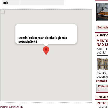
DIČ
Zobrazit
::. FIRMA Ve
Střední odborná škola ekologická a
MĚSTS
potravinářská
NAD L
nám. T.G
Lužnicí
matrika,
pozemkov
zobrazit 
Přidat 
»
::. FIRMA Ve
PETR 
POPIS ČINNOSTI:
, Veselí