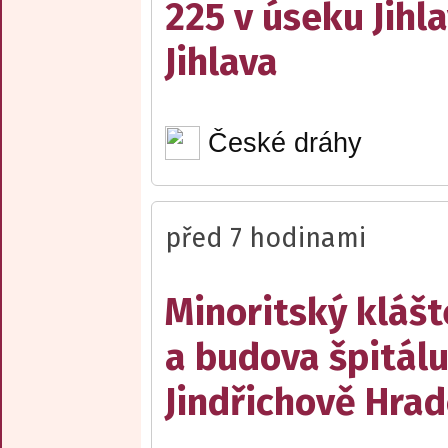
225 v úseku Jihl
Jihlava
České dráhy
před 7 hodinami
Minoritský klášt
a budova špitálu
Jindřichově Hrad