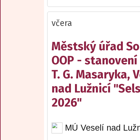
včera
Městský úřad Sob
OOP - stanovení
T. G. Masaryka, V
nad Lužnicí "Sel
2026"
MÚ Veselí nad Lužn