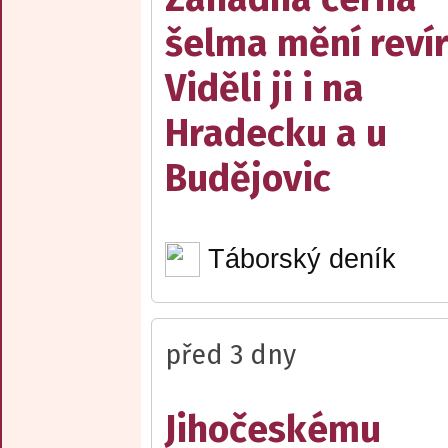
šelma mění reví
Viděli ji i na
Hradecku a u
Budějovic
Táborský deník
před 3 dny
Jihočeskému