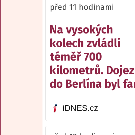
před 11 hodinami
Na vysokých
kolech zvládli
téměř 700
kilometrů. Doje
do Berlína byl f
iDNES.cz