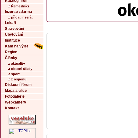
Katalog firem
ok
.: Řemeslníci
Inzerce zdarma
.: přidat inzerát
Lékaři
Stravování
Ubytování
Instituce
Kam na výlet
Region
Články
.: aktuality
.: obecní úřady
.: sport
.: z regionu
Diskusní fórum
Mapa a ulice
Fotogalerie
Webkamery
Kontakt