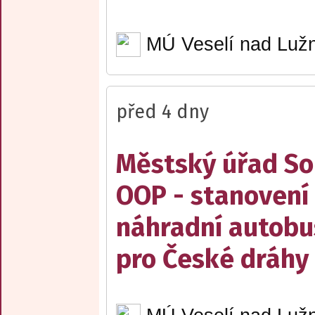
MÚ Veselí nad Lužn
před 4 dny
Městský úřad Sob
OOP - stanovení 
náhradní autobu
pro České dráhy a