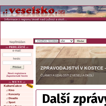
Nepřihlášen
::. PRIHLÁŠENÍ .::
e-mail:
heslo:
ZPRAVODAJSTVÍ V KOSTCE -
Nová registrace
ČLÁNKY A UDÁLOSTI Z VESELÍ A OKOLÍ
Zapomenuté heslo
::. M E N U .::
Kulturní akce
.: Kino
Další zpráv
.: Koncerty
.: Divadlo
.: Sport