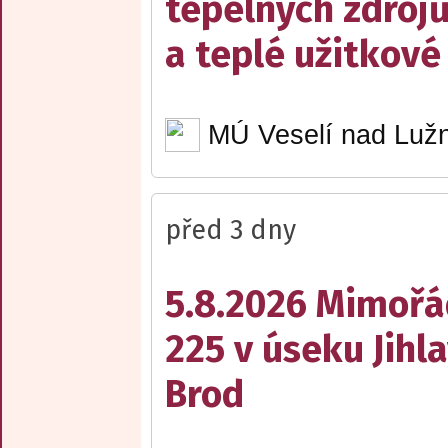
tepelných zdrojů
a teplé užitkové
MÚ Veselí nad Lužn
před 3 dny
5.8.2026 Mimořá
225 v úseku Jihl
Brod