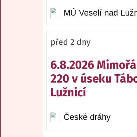
MÚ Veselí nad Lužn
před 2 dny
6.8.2026 Mimořá
220 v úseku Tábo
Lužnicí
České dráhy