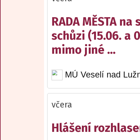
RADA MĚSTA na sv
schůzi (15.06. a 
mimo jiné ...
MÚ Veselí nad Lužn
včera
Hlášení rozhlase