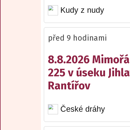
Kudy z nudy
před 9 hodinami
8.8.2026 Mimořá
225 v úseku Jihl
Rantířov
České dráhy