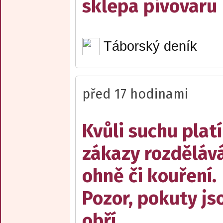
sklepa pivovaru
Táborský deník
před 17 hodinami
Kvůli suchu platí
zákazy rozděláv
ohně či kouření.
Pozor, pokuty js
obří