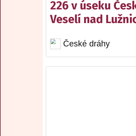
226 v úseku Česk
Veselí nad Lužnic
České dráhy