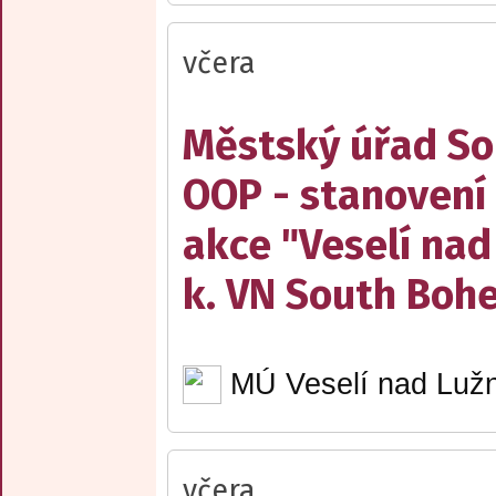
včera
Městský úřad Sob
OOP - stanovení 
akce "Veselí nad
k. VN South Boh
MÚ Veselí nad Lužn
včera