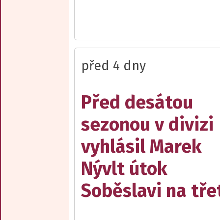
před 4 dny
Před desátou
sezonou v divizi
vyhlásil Marek
Nývlt útok
Soběslavi na třet