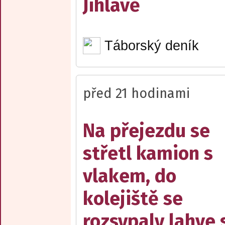
Jihlavě
Táborský deník
před 21 hodinami
Na přejezdu se
střetl kamion s
vlakem, do
kolejiště se
rozsypaly lahve 