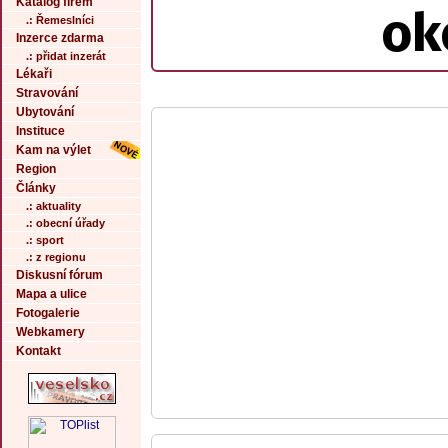
Katalog firem
ok
.: Řemeslníci
Inzerce zdarma
.: přidat inzerát
Lékaři
Stravování
Ubytování
Instituce
Kam na výlet
Region
Články
.: aktuality
.: obecní úřady
.: sport
.: z regionu
Diskusní fórum
Mapa a ulice
Fotogalerie
Webkamery
Kontakt