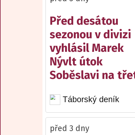
Před desátou
sezonou v divizi
vyhlásil Marek
Nývlt útok
Soběslavi na třet
Táborský deník
před 3 dny