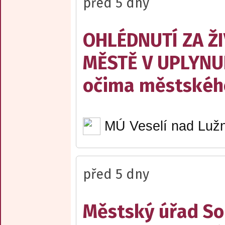
před 5 dny
OHLÉDNUTÍ ZA Ž
MĚSTĚ V UPLYNU
očima městskéh
MÚ Veselí nad Lužn
před 5 dny
Městský úřad Sob