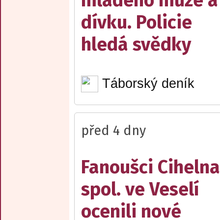
mladého muže a
dívku. Policie
hledá svědky
Táborský deník
před 4 dny
Fanoušci Cihelna
spol. ve Veselí
ocenili nové