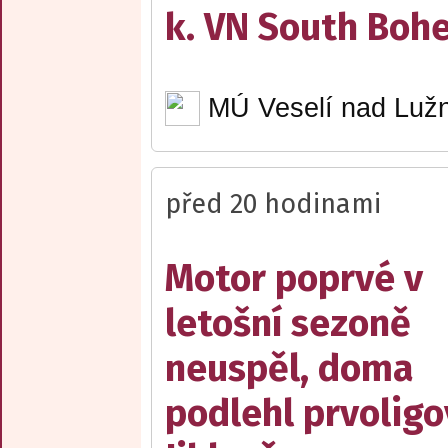
k. VN South Boh
MÚ Veselí nad Lužn
před 20 hodinami
Motor poprvé v
letošní sezoně
neuspěl, doma
podlehl prvolig