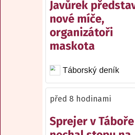
Javůrek představ
nové míče,
organizátoři
maskota
Táborský deník
před 8 hodinami
Sprejer v Táboře
nechal stopu na