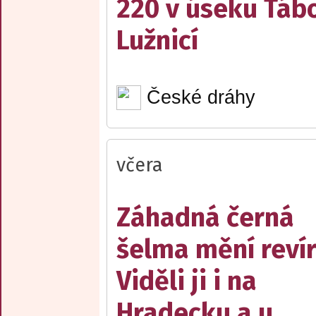
220 v úseku Tábo
Lužnicí
České dráhy
včera
Záhadná černá
šelma mění reví
Viděli ji i na
Hradecku a u