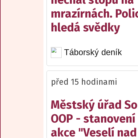
mrazírnách. Poli
hledá svědky
Táborský deník
před 15 hodinami
Městský úřad Sob
OOP - stanovení 
akce "Veselí nad