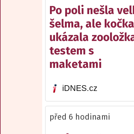
Po poli nešla ve
šelma, ale kočka
ukázala zooložk
testem s
maketami
iDNES.cz
před 6 hodinami