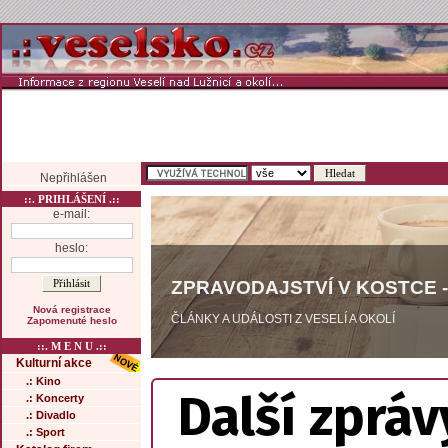
Nepřihlášen
::. PRIHLÁŠENÍ .::
e-mail:
heslo:
ZPRAVODAJSTVÍ V KOSTCE -
Nová registrace
ČLÁNKY A UDÁLOSTI Z VESELÍ A OKOLÍ
Zapomenuté heslo
::. M E N U .::
Kulturní akce
.: Kino
Další zpráv
.: Koncerty
.: Divadlo
.: Sport