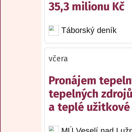
35,3 milionu Kč
Táborský deník
včera
Pronájem tepelný
tepelných zdrojů
a teplé užitkové
MÚ Veselí nad Lužn