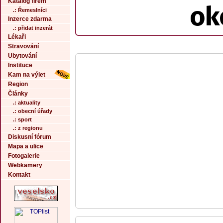
Katalog firem
ok
.: Řemeslníci
Inzerce zdarma
.: přidat inzerát
Lékaři
Stravování
Ubytování
Instituce
Kam na výlet
Region
Články
.: aktuality
.: obecní úřady
.: sport
.: z regionu
Diskusní fórum
Mapa a ulice
Fotogalerie
Webkamery
Kontakt