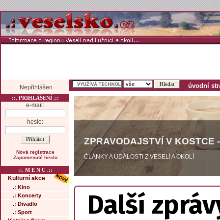
úvodní st
Nepřihlášen
::. PRIHLÁŠENÍ .::
e-mail:
heslo:
ZPRAVODAJSTVÍ V KOSTCE -
Nová registrace
ČLÁNKY A UDÁLOSTI Z VESELÍ A OKOLÍ
Zapomenuté heslo
::. M E N U .::
Kulturní akce
.: Kino
Další zpráv
.: Koncerty
.: Divadlo
.: Sport