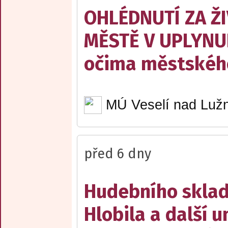
OHLÉDNUTÍ ZA Ž
MĚSTĚ V UPLYNU
očima městskéh
MÚ Veselí nad Lužn
před 6 dny
Hudebního sklad
Hlobila a další 