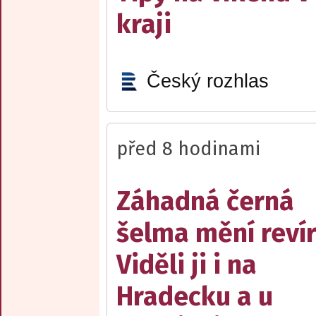
kraji
Český rozhlas
před 8 hodinami
Záhadná černá
šelma mění reví
Viděli ji i na
Hradecku a u