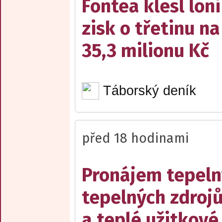
Fontea klesl loni
zisk o třetinu na
35,3 milionu Kč
Táborský deník
před 18 hodinami
Pronájem tepelný
tepelných zdrojů
a teplé užitkové