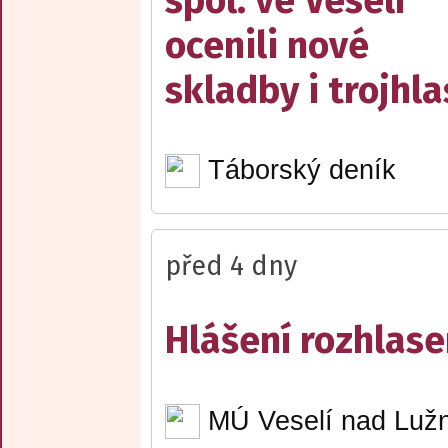
spol. ve Veselí
ocenili nové
skladby i trojhla
Táborský deník
před 4 dny
Hlášení rozhlase
MÚ Veselí nad Lužn