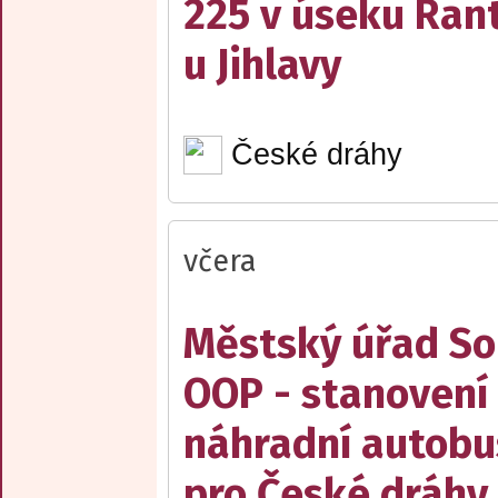
225 v úseku Rant
u Jihlavy
České dráhy
včera
Městský úřad Sob
OOP - stanovení 
náhradní autobu
pro České dráhy a