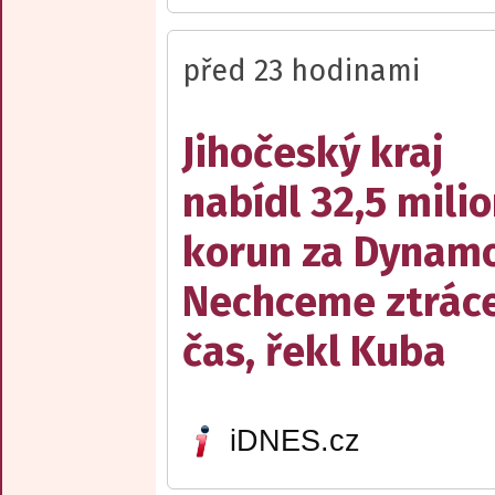
před 23 hodinami
Jihočeský kraj
nabídl 32,5 mili
korun za Dynamo
Nechceme ztrác
čas, řekl Kuba
iDNES.cz