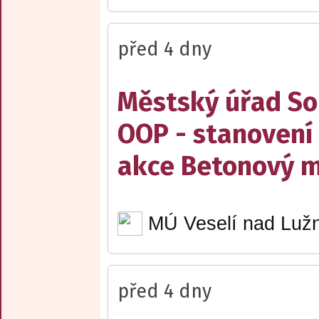
před 4 dny
Městský úřad Sob
OOP - stanovení 
akce Betonový m
MÚ Veselí nad Lužn
před 4 dny