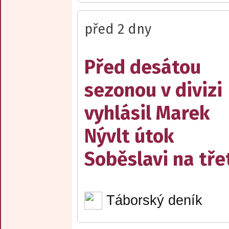
před 2 dny
Před desátou
sezonou v divizi
vyhlásil Marek
Nývlt útok
Soběslavi na třet
Táborský deník