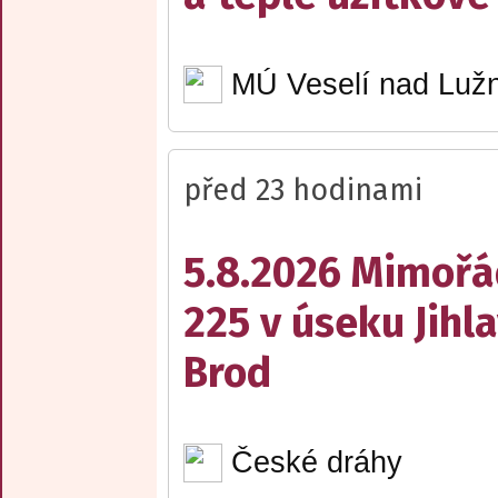
MÚ Veselí nad Lužn
před 23 hodinami
5.8.2026 Mimořá
225 v úseku Jihl
Brod
České dráhy