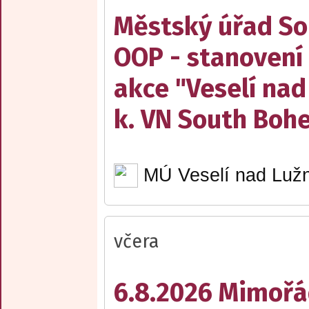
Městský úřad Sob
OOP - stanovení 
akce "Veselí nad
k. VN South Boh
MÚ Veselí nad Lužn
včera
6.8.2026 Mimořá