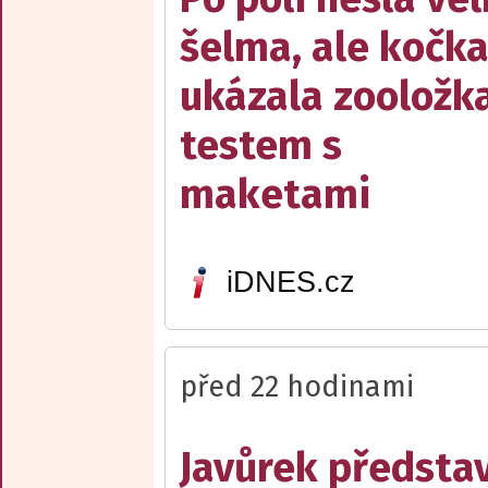
šelma, ale kočka
ukázala zooložk
testem s
maketami
iDNES.cz
před 22 hodinami
Javůrek představ