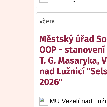
včera
Městský úřad Sob
OOP - stanovení
T. G. Masaryka, V
nad Lužnicí "Sel
2026"
MÚ Veselí nad Lužn