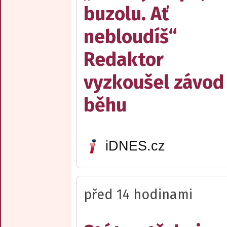
buzolu. Ať
nebloudíš“
Redaktor
vyzkoušel závod
běhu
iDNES.cz
před 14 hodinami