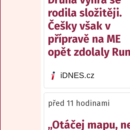
rodila složitěji.
Češky však v
přípravě na ME
opět zdolaly R
iDNES.cz
před 11 hodinami
„Otáčej mapu, n