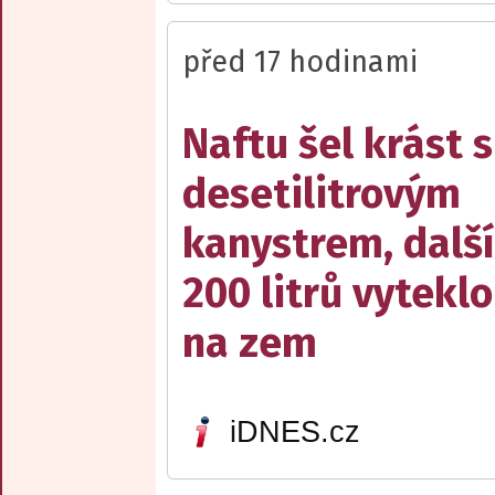
před 17 hodinami
Naftu šel krást s
desetilitrovým
kanystrem, dalš
200 litrů vyteklo
na zem
iDNES.cz