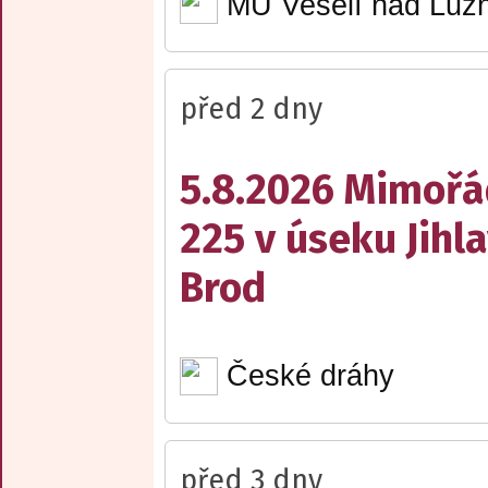
MÚ Veselí nad Lužn
před 2 dny
5.8.2026 Mimořá
225 v úseku Jihl
Brod
České dráhy
před 3 dny