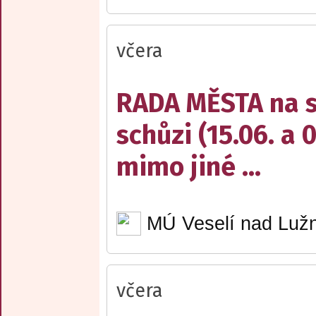
včera
RADA MĚSTA na sv
schůzi (15.06. a 
mimo jiné ...
MÚ Veselí nad Lužn
včera