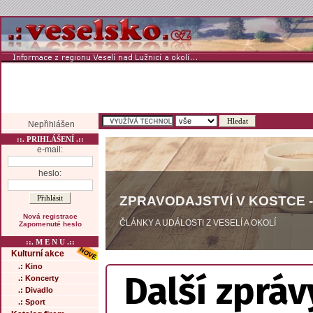
Nepřihlášen
::. PRIHLÁŠENÍ .::
e-mail:
heslo:
ZPRAVODAJSTVÍ V KOSTCE -
Nová registrace
ČLÁNKY A UDÁLOSTI Z VESELÍ A OKOLÍ
Zapomenuté heslo
::. M E N U .::
Kulturní akce
.: Kino
Další zpráv
.: Koncerty
.: Divadlo
.: Sport