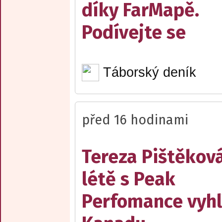
díky FarMapě.
Podívejte se
Táborský deník
před 16 hodinami
Tereza Pištěková
létě s Peak
Perfomance vyhl