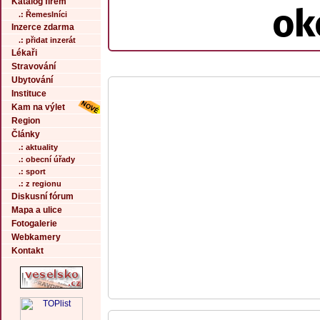
Katalog firem
ok
.: Řemeslníci
Inzerce zdarma
.: přidat inzerát
Lékaři
Stravování
Ubytování
Instituce
Kam na výlet
Region
Články
.: aktuality
.: obecní úřady
.: sport
.: z regionu
Diskusní fórum
Mapa a ulice
Fotogalerie
Webkamery
Kontakt