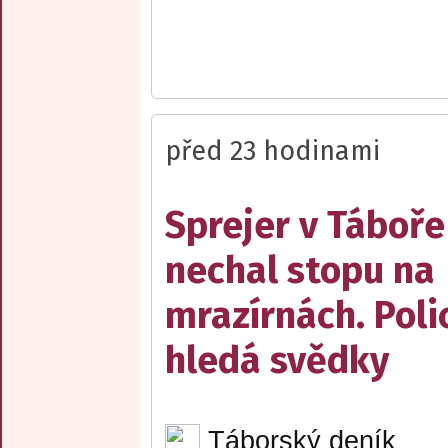
před 23 hodinami
Sprejer v Táboře
nechal stopu na
mrazírnách. Poli
hledá svědky
Táborský deník