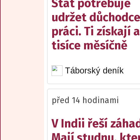
Stát potřebuje
udržet důchodce
práci. Ti získají 
tisíce měsíčně
Táborský deník
před 14 hodinami
V Indii řeší záha
Mají studnu, kte