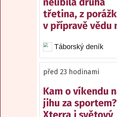
nelíbila druhá
třetina, z poráž
v přípravě vědu 
Táborský deník
před 23 hodinami
Kam o víkendu 
jihu za sportem?
Xterra i světový