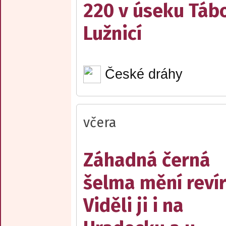
220 v úseku Tábo
Lužnicí
České dráhy
včera
Záhadná černá
šelma mění reví
Viděli ji i na