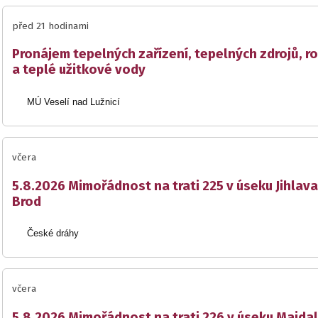
před 21 hodinami
Pronájem tepelných zařízení, tepelných zdrojů, r
a teplé užitkové vody
MÚ Veselí nad Lužnicí
včera
5.8.2026 Mimořádnost na trati 225 v úseku Jihlava
Brod
České dráhy
včera
5.8.2026 Mimořádnost na trati 226 v úseku Majda