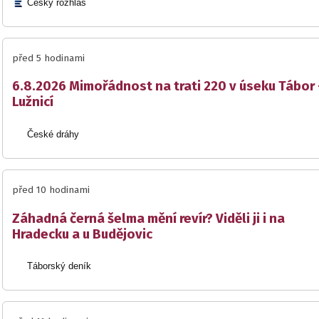
Český rozhlas
před 5 hodinami
6.8.2026 Mimořádnost na trati 220 v úseku Tábor 
Lužnicí
České dráhy
před 10 hodinami
Záhadná černá šelma mění revír? Viděli ji i na
Hradecku a u Budějovic
Táborský deník