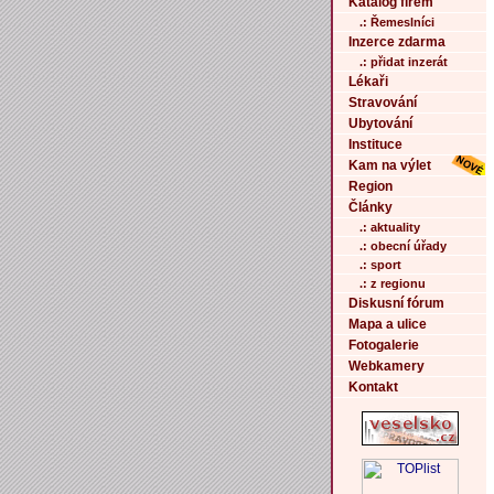
Katalog firem
.: Řemeslníci
Inzerce zdarma
.: přidat inzerát
Lékaři
Stravování
Ubytování
Instituce
Kam na výlet
Region
Články
.: aktuality
.: obecní úřady
.: sport
.: z regionu
Diskusní fórum
Mapa a ulice
Fotogalerie
Webkamery
Kontakt