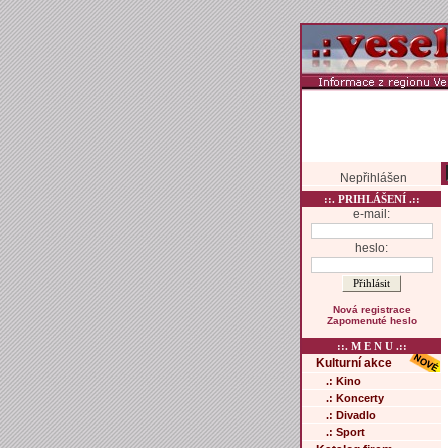
Nepřihlášen
::. PRIHLÁŠENÍ .::
e-mail:
heslo:
Nová registrace
Zapomenuté heslo
::. M E N U .::
Kulturní akce
.: Kino
.: Koncerty
.: Divadlo
.: Sport