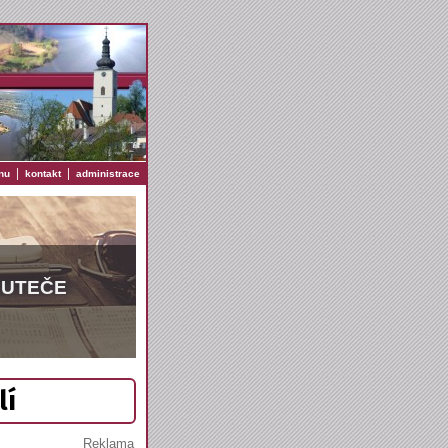
|
|
nu
kontakt
administrace
EUTEČE
lí
Reklama