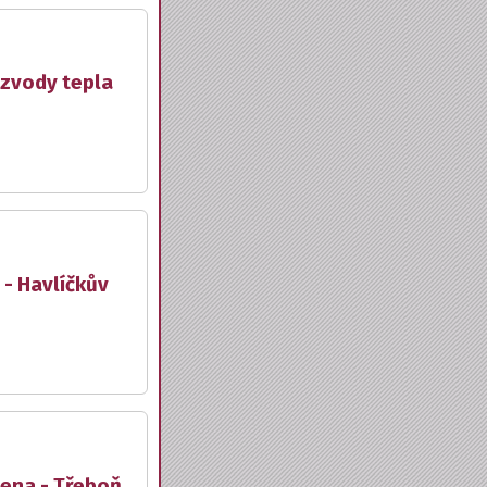
ozvody tepla
 - Havlíčkův
lena - Třeboň