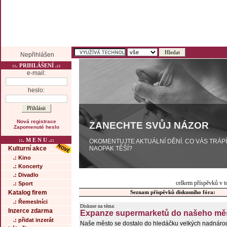
Nepřihlášen
::. PRIHLÁŠENÍ .::
e-mail:
heslo:
Nová registrace
ZANECHTE SVŮJ NÁZOR
Zapomenuté heslo
::. M E N U .::
OKOMENTUJTE AKTUÁLNÍ DĚNÍ. CO VÁS TRÁP
NAOPAK TĚŠÍ?
Kulturní akce
.: Kino
.: Koncerty
.: Divadlo
celkem příspěvků v t
.: Sport
Katalog firem
Seznam příspěvků diskusního fóra:
.: Řemeslníci
Diskuse na téma:
Inzerce zdarma
Expanze supermarketů do našeho měs
.: přidat inzerát
Naše město se dostalo do hledáčku velkých nadnárod