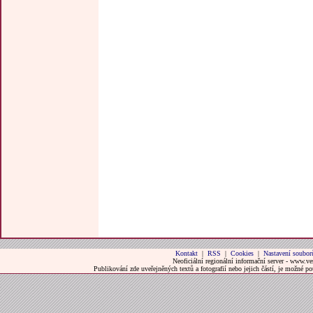
Kontakt
|
RSS
|
Cookies
|
Nastavení soubor
Neoficiální regionální informační server - www.ve
Publikování zde uveřejněných textů a fotografií nebo jejich částí, je možné 