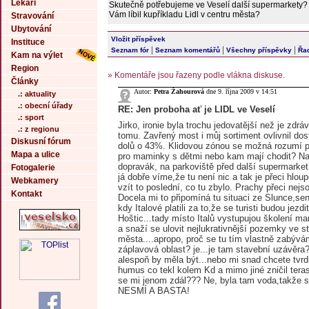
Lékaři
Skutečně potřebujeme ve Veselí další supermarkety?
Vám líbil kupříkladu Lidl v centru města?
Stravování
Ubytování
Vložit příspěvek
Instituce
|
|
|
Seznam fór
Seznam komentářů
Všechny příspěvky
Řad
Kam na výlet
Region
» Komentáře jsou řazeny podle vlákna diskuse.
Články
Autor:
Petra Žahourová
dne 9. října 2009 v 14:51
.: aktuality
.: obecní úřady
RE: Jen proboha ať je LIDL ve Veselí
.: sport
Jirko, ironie byla trochu jedovatější než je zdr
.: z regionu
tomu. Zavřený most i můj sortiment ovlivnil dost
Diskusní fórum
dolů o 43%. Klidovou zónou se možná rozumí pa
Mapa a ulice
pro maminky s dětmi nebo kam mají chodit? Na
dopravák, na parkoviště před další supermarket
Fotogalerie
já dobře víme,že tu není nic a tak je přeci hlou
Webkamery
vzít to poslední, co tu zbylo. Prachy přeci nej
Kontakt
Docela mi to připomíná tu situaci ze Slunce,sen
kdy Italové platili za to,že se turisti budou jezdi
Hoštic...tady místo Italů vystupujou školení ma
a snaží se ulovit nejlukrativnější pozemky ve s
města....apropo, proč se tu tím vlastně zabývá
záplavová oblast? je...je tam stavební uzávěra?
alespoň by měla být...nebo mi snad chcete tvrdi
humus co tekl kolem Kd a mimo jiné zničil tera
se mi jenom zdál??? Ne, byla tam voda,takže s
NESMÍ A BASTA!