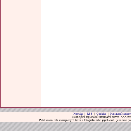
Kontakt
|
RSS
|
Cookies
|
Nastavení soubor
Neoficiální regionální informační server - www.ve
Publikování zde uveřejněných textů a fotografií nebo jejich částí, je možné 