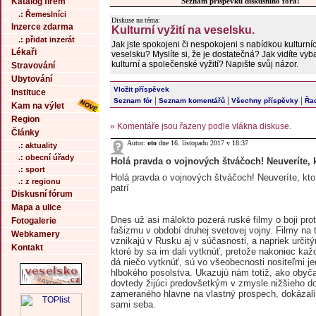
Katalog firem
Seznam příspěvků diskusního fóra:
.: Řemeslníci
Diskuse na téma:
Inzerce zdarma
Kulturní vyžití na veselsku.
.: přidat inzerát
Jak jste spokojeni či nespokojeni s nabídkou kulturní
Lékaři
veselsku? Myslíte si, že je dostatečná? Jak vidíte vy
kulturní a společenské vyžití? Napište svůj názor.
Stravování
Ubytování
Vložit příspěvek
Instituce
|
|
|
Seznam fór
Seznam komentářů
Všechny příspěvky
Řad
Kam na výlet
Region
» Komentáře jsou řazeny podle vlákna diskuse.
Články
Autor:
oto
dne 16. listopadu 2017 v 18:37
.: aktuality
.: obecní úřady
Holá pravda o vojnových štváčoch! Neuveríte, 
.: sport
Holá pravda o vojnových štváčoch! Neuveríte, kto
.: z regionu
patrí
Diskusní fórum
Mapa a ulice
Dnes už asi málokto pozerá ruské filmy o boji pr
Fotogalerie
fašizmu v období druhej svetovej vojny. Filmy na 
Webkamery
vznikajú v Rusku aj v súčasnosti, a napriek určit
Kontakt
ktoré by sa im dali vytknúť, pretože nakoniec ka
dá niečo vytknúť, sú vo všeobecnosti nositeľmi j
hlbokého posolstva. Ukazujú nám totiž, ako obyčaj
dovtedy žijúci predovšetkým v zmysle nižšieho do
zameraného hlavne na vlastný prospech, dokázali
sami seba.