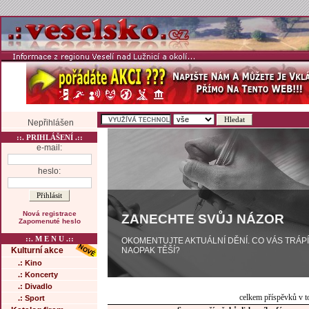
Nepřihlášen
::. PRIHLÁŠENÍ .::
e-mail:
heslo:
Nová registrace
ZANECHTE SVŮJ NÁZOR
Zapomenuté heslo
::. M E N U .::
OKOMENTUJTE AKTUÁLNÍ DĚNÍ. CO VÁS TRÁP
NAOPAK TĚŠÍ?
Kulturní akce
.: Kino
.: Koncerty
.: Divadlo
celkem příspěvků v t
.: Sport