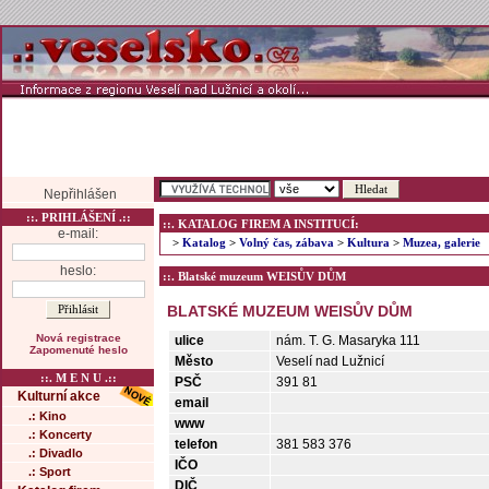
Nepřihlášen
::. PRIHLÁŠENÍ .::
::. KATALOG FIREM A INSTITUCÍ:
e-mail:
>
Katalog
>
Volný čas, zábava
>
Kultura
>
Muzea, galerie
heslo:
::. Blatské muzeum WEISŮV DŮM
BLATSKÉ MUZEUM WEISŮV DŮM
Nová registrace
ulice
nám. T. G. Masaryka 111
Zapomenuté heslo
Město
Veselí nad Lužnicí
::. M E N U .::
PSČ
391 81
Kulturní akce
email
.: Kino
www
.: Koncerty
telefon
381 583 376
.: Divadlo
IČO
.: Sport
DIČ