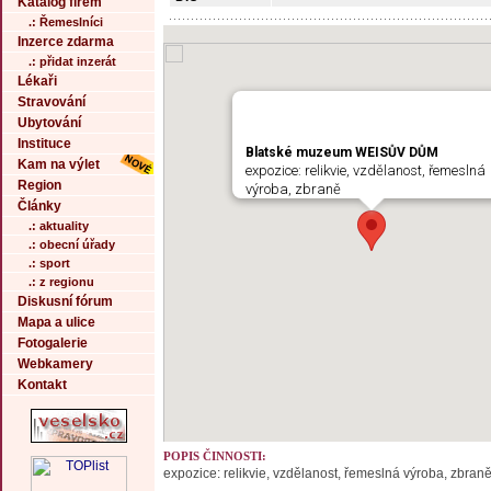
Katalog firem
.: Řemeslníci
Inzerce zdarma
.: přidat inzerát
Lékaři
Stravování
Ubytování
Instituce
Blatské muzeum WEISŮV DŮM
Kam na výlet
expozice: relikvie, vzdělanost, řemeslná
Region
výroba, zbraně
Články
.: aktuality
.: obecní úřady
.: sport
.: z regionu
Diskusní fórum
Mapa a ulice
Fotogalerie
Webkamery
Kontakt
POPIS ČINNOSTI:
expozice: relikvie, vzdělanost, řemeslná výroba, zbran