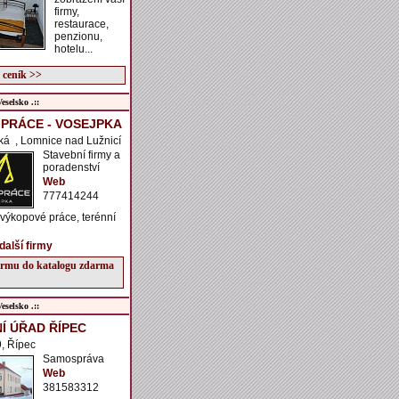
firmy,
restaurace,
penzionu,
hotelu...
 ceník >>
selsko .::
 PRÁCE - VOSEJPKA
ká , Lomnice nad Lužnicí
Stavební firmy a
poradenství
Web
777414244
výkopové práce, terénní
další firmy
firmu do katalogu zdarma
selsko .::
Í ÚŘAD ŘÍPEC
, Řípec
Samospráva
Web
381583312