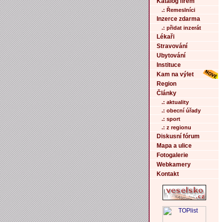
Katalog firem
.: Řemeslníci
Inzerce zdarma
.: přidat inzerát
Lékaři
Stravování
Ubytování
Instituce
Kam na výlet
Region
Články
.: aktuality
.: obecní úřady
.: sport
.: z regionu
Diskusní fórum
Mapa a ulice
Fotogalerie
Webkamery
Kontakt