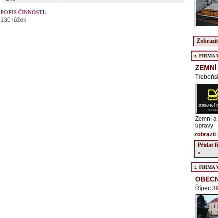
POPIS ČINNOSTI:
130 lůžek
Zobrazit
::. FIRMA Ve
ZEMNÍ
Treboňs
Zemní a 
úpravy
zobrazit 
Přidat 
»
::. FIRMA Ve
OBECN
Řípec 39