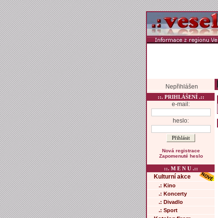
Nepřihlášen
::. PRIHLÁŠENÍ .::
e-mail:
heslo:
Nová registrace
Zapomenuté heslo
::. M E N U .::
Kulturní akce
.: Kino
.: Koncerty
.: Divadlo
.: Sport