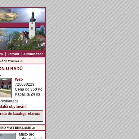
|
|
nu
kontakt
administrace
NÍ Veselsko .::
ON U RADŮ
,
Web
720038229
Cena od
350
Kč
Kapacita
24
os
-restaurace
 další ubytování
firmu do katalogu zdarma
 PRO VAŠI REKLAMU .::
Místo pro
zobrazení vaší