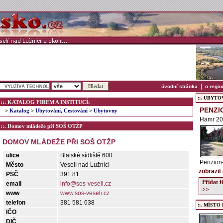
|
úvodní stránka
o regio
::. UBYTOVÁ
::. KATALOG FIREM A INSTITUCÍ:
PENZI
>
Katalog
>
Ubytování, Cestování
>
Ubytovny
Hamr 20
::. Domov mládeže při SOŠ OTŽP
DOMOV MLÁDEŽE PŘI SOŠ OTŽP
ulice
Blatské sídliště 600
Penzion
Město
Veselí nad Lužnicí
zobrazit
PSČ
391 81
Přidat 
email
info@sos-veseli.cz
>>
www
www.sos-veseli.cz
telefon
381 581 638
::. MÍSTO
IČO
DIČ