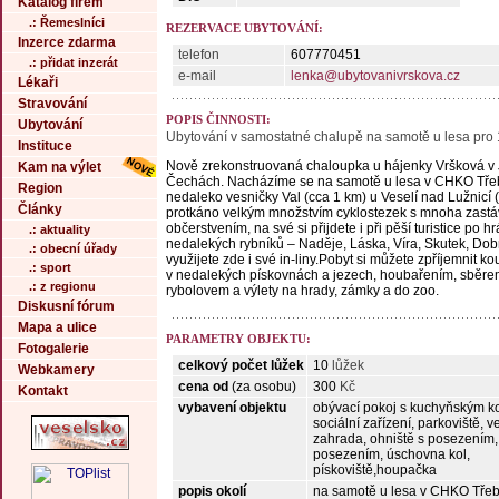
Katalog firem
.: Řemeslníci
REZERVACE UBYTOVÁNÍ:
Inzerce zdarma
telefon
607770451
.: přidat inzerát
e-mail
lenka@ubytovanivrskova.cz
Lékaři
Stravování
POPIS ČINNOSTI:
Ubytování
Ubytování v samostatné chalupě na samotě u lesa pro 
Instituce
Nově zrekonstruovaná chaloupka u hájenky Vršková v 
Kam na výlet
Čechách. Nacházíme se na samotě u lesa v CHKO Tř
Region
nedaleko vesničky Val (cca 1 km) u Veselí nad Lužnicí (
Články
protkáno velkým množstvím cyklostezek s mnoha zastá
občerstvením, na své si přijdete i při pěší turistice po h
.: aktuality
nedalekých rybníků – Naděje, Láska, Víra, Skutek, Dob
.: obecní úřady
využijete zde i své in-liny.Pobyt si můžete zpříjemnit k
.: sport
v nedalekých pískovnách a jezech, houbařením, sběre
.: z regionu
rybolovem a výlety na hrady, zámky a do zoo.
Diskusní fórum
Mapa a ulice
PARAMETRY OBJEKTU:
Fotogalerie
celkový počet lůžek
10
lůžek
Webkamery
cena od
(za osobu)
300
Kč
Kontakt
vybavení objektu
obývací pokoj s kuchyňským ko
sociální zařízení, parkoviště, 
zahrada, ohniště s posezením, g
posezením, úschovna kol,
pískoviště,houpačka
popis okolí
na samotě u lesa v CHKO Tře