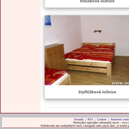
třílůžková ložnice
čtyřlůžková ložnice
Kontakt
|
RSS
|
Cookies
|
Nastavení soubo
Neoficiální regionální informační server - www.
Publikování zde uveřejněných textů a fotografií nebo jejich částí, je možné