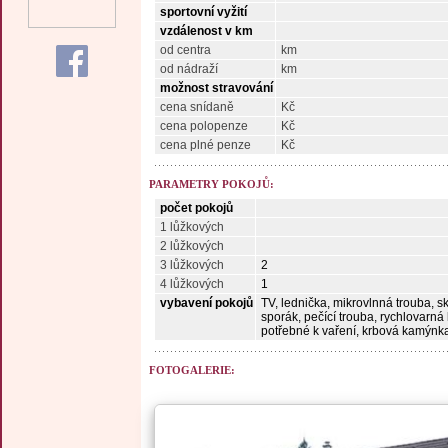
sportovní vyžití
vzdálenost v km
od centra
km
od nádraží
km
možnost stravování
cena snídaně
Kč
cena polopenze
Kč
cena plné penze
Kč
PARAMETRY POKOJŮ:
počet pokojů
1 lůžkových
2 lůžkových
3 lůžkových
2
4 lůžkových
1
vybavení pokojů
TV, lednička, mikrovlnná trouba, s
sporák, pečící trouba, rychlovarná
potřebné k vaření, krbová kamýnk
FOTOGALERIE: