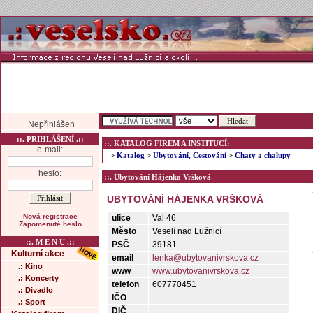
Nepřihlášen
::. PRIHLÁŠENÍ .::
::. KATALOG FIREM A INSTITUCÍ:
e-mail:
>
Katalog
>
Ubytování, Cestování
>
Chaty a chalupy
heslo:
::. Ubytování Hájenka Vršková
UBYTOVÁNÍ HÁJENKA VRŠKOVÁ
Nová registrace
ulice
Val 46
Zapomenuté heslo
Město
Veselí nad Lužnicí
::. M E N U .::
PSČ
39181
Kulturní akce
email
lenka@ubytovanivrskova.cz
.: Kino
www
www.ubytovanivrskova.cz
.: Koncerty
telefon
607770451
.: Divadlo
IČO
.: Sport
DIČ