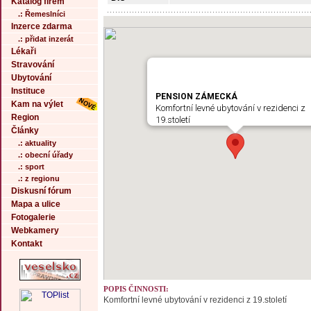
Katalog firem
.: Řemeslníci
Inzerce zdarma
.: přidat inzerát
Lékaři
Stravování
Ubytování
Instituce
PENSION ZÁMECKÁ
Kam na výlet
Komfortní levné ubytování v rezidenci z
Region
19.století
Články
.: aktuality
.: obecní úřady
.: sport
.: z regionu
Diskusní fórum
Mapa a ulice
Fotogalerie
Webkamery
Kontakt
POPIS ČINNOSTI:
Komfortní levné ubytování v rezidenci z 19.století