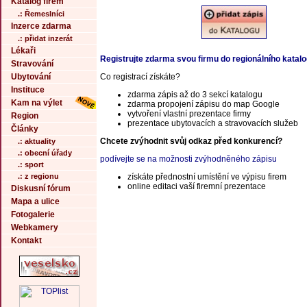
Katalog firem
.: Řemeslníci
Inzerce zdarma
.: přidat inzerát
Lékaři
Registrujte zdarma svou firmu do regionálního katal
Stravování
Ubytování
Co registrací získáte?
Instituce
zdarma zápis až do 3 sekcí katalogu
Kam na výlet
zdarma propojení zápisu do map Google
vytvoření vlastní prezentace firmy
Region
prezentace ubytovacích a stravovacích služeb
Články
Chcete zvýhodnit svůj odkaz před konkurencí?
.: aktuality
.: obecní úřady
podívejte se na možnosti zvýhodněného zápisu
.: sport
.: z regionu
získáte přednostní umístění ve výpisu firem
online editaci vaší firemní prezentace
Diskusní fórum
Mapa a ulice
Fotogalerie
Webkamery
Kontakt