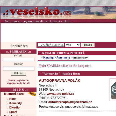
Nepřihlášen
::. PRIHLÁŠENÍ .::
::. KATALOG FIREM A INSTITUCÍ:
e-mail:
>
Katalog
>
Auto-moto
> Autoservisy
heslo:
Přidat ZDARMA odkaz do této kategorie »
::. "Autoservisy" - katalog firem.
AUTOOPRAVNA POLÁK
Nová registrace
Zapomenuté heslo
Neplachov 4
37365 Neplachov
::. M E N U .::
Web:
www.auto-polak.cz
Kulturní akce
Telefon: 733722961
.: Kino
Email:
autoudrzbapolak@seznam.cz
.: Koncerty
Popis:
Autoservis, pneuservis, klimatizace
.: Divadlo
.: Sport