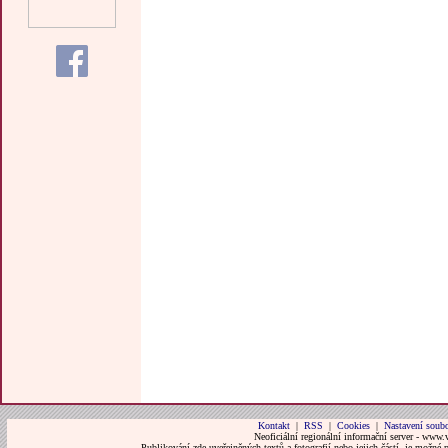
Kontakt
|
RSS
|
Cookies
|
Nastavení soubo
Neoficiální regionální informační server - www.
Publikování zde uveřejněných textů a fotografií nebo jejich částí, je možné