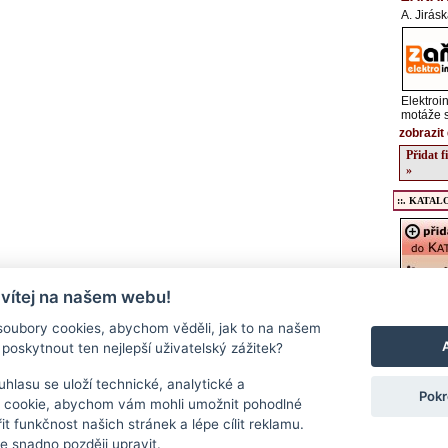
A. Jirás
Elektroi
motáže s
zobrazit 
Přidat 
»
::. KATALO
 vítej na našem webu!
Registrac
údajů o v
oubory cookies, abychom věděli, jak to na našem
kulturníc
poskytnout ten nejlepší uživatelský zážitek?
regionu, 
podrobný
a stravov
hlasu se uloží technické, analytické a
Pokr
Přidat f
 cookie, abychom vám mohli umožnit pohodlné
>>
it funkčnost našich stránek a lépe cílit reklamu.
 snadno později upravit.