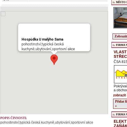
::. MÍSTO
Zobrazit
Hospůdka U malýho Sama
pohostinství,typická česká
::. FIRMA Ve
kuchyně,ubytování,sportovní akce
VLAST
STŘE
ČSA 815,
Pokrývačs
a obchod
zobrazit 
Přidat 
»
::. FIRMA Ve
POPIS ČINNOSTI:
ELEKT
pohostinství,typická česká kuchyně,ubytování,sportovní akce
ZAŇÁ