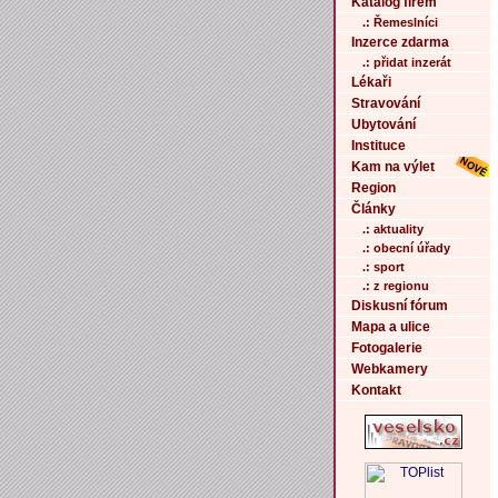
Katalog firem
.: Řemeslníci
Inzerce zdarma
.: přidat inzerát
Lékaři
Stravování
Ubytování
Instituce
Kam na výlet
Region
Články
.: aktuality
.: obecní úřady
.: sport
.: z regionu
Diskusní fórum
Mapa a ulice
Fotogalerie
Webkamery
Kontakt