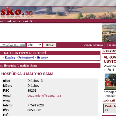
|
úvodní stránka
o regio
::. UBYTOVÁ
::. KATALOG FIREM A INSTITUCÍ:
VLKOV
>
Katalog
>
Pohostinství
>
Hospody
UBYTO
::. Hospůdka U malýho Sama
Vlkov na
Lužnicí
HOSPŮDKA U MALÝHO SAMA
ulice
Dráchov 3
Město
Dráchov
PSČ
39201
pronájem
email
bezdaniely@seznam.cz
lovecké c
www
zobrazit
telefon
775912628
Přidat 
>>
IČO
86585681
DIČ