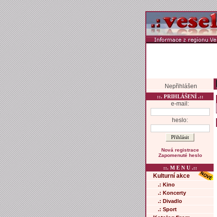
Nepřihlášen
::. PRIHLÁŠENÍ .::
e-mail:
heslo:
Nová registrace
Zapomenuté heslo
::. M E N U .::
Kulturní akce
.: Kino
.: Koncerty
.: Divadlo
.: Sport