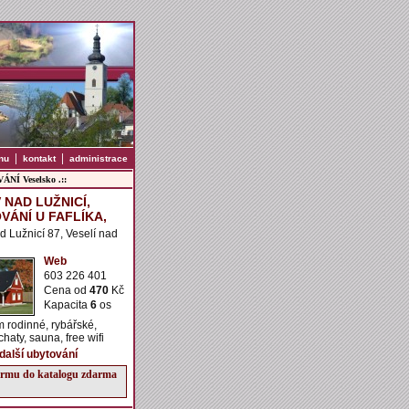
|
|
nu
kontakt
administrace
NÍ Veselsko .::
 NAD LUŽNICÍ,
VÁNÍ U FAFLÍKA,
d Lužnicí 87, Veselí nad
Web
603 226 401
Cena od
470
Kč
Kapacita
6
os
 rodinné, rybářské,
haty, sauna, free wifi
 další ubytování
firmu do katalogu zdarma