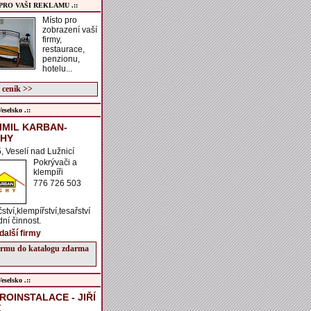
 PRO VAŠI REKLAMU .::
Místo pro
zobrazení vaší
firmy,
restaurace,
penzionu,
hotelu...
 ceník >>
selsko .::
IMIL KARBAN-
CHY
 Veselí nad Lužnicí
Pokrývači a
klempíři
776 726 503
tví,klempířství,tesařství
ní činnost.
další firmy
firmu do katalogu zdarma
selsko .::
ROINSTALACE - JIŘÍ
K