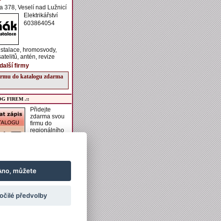
ka 378, Veselí nad Lužnicí
Elektrikářství
603864054
nstalace, hromosvody,
atelitů, antén, revize
další firmy
firmu do katalogu zdarma
G FIREM .::
Přidejte
zdarma svou
firmu do
regionálního
katalogu
VESELSKO.
í získáte možnost zadání
aší firmě, vkládání
h akcí do kalendáře
Ano, můžete
vkládání obrázků a
ch informací k ubytování
ání.
očilé předvolby
irmu do katalogu zdarma